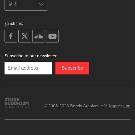
हमें फॉलो करें
on
on
on
on
facebook
X
soundcloud
youtube
Subscribe to our newsletter
Enter
Subscribe
your
email
Study
© 2003-2026 Berzin Archives e.V.
Impressum
Buddhism
Home