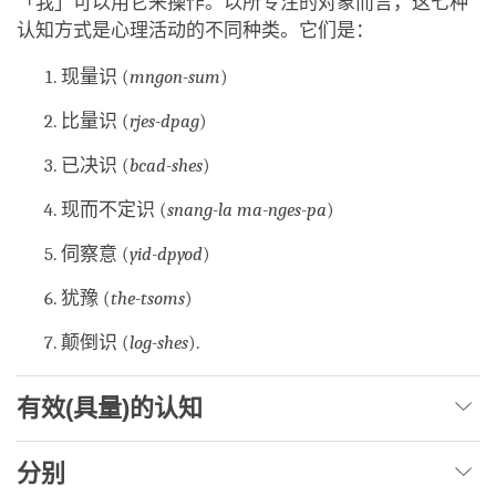
「我」可以用它来操作。以所专注的对象而言，这七种
认知方式是心理活动的不同种类。它们是：
现量识 (
mngon-sum
)
比量识 (
rjes-dpag
)
已决识 (
bcad-shes
)
现而不定识 (
snang-la ma-nges-pa
)
伺察意 (
yid-dpyod
)
犹豫 (
the-tsoms
)
颠倒识 (
log-shes
).
有效(具量)的认知
分别