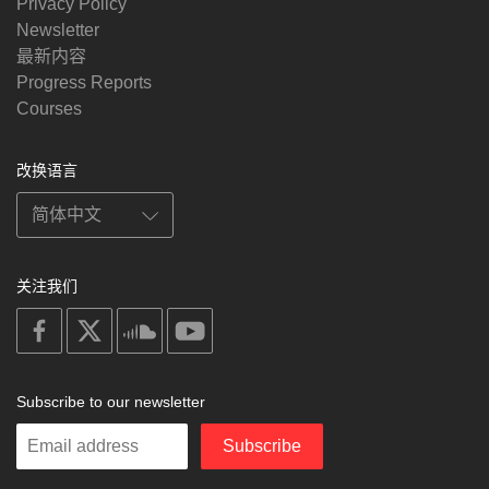
Privacy Policy
Newsletter
最新内容
Progress Reports
Courses
改换语言
关注我们
on
on
on
on
facebook
X
soundcloud
youtube
Subscribe to our newsletter
Enter
Subscribe
your
email