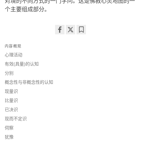
对境的不同方式的一门学问。这是佛教心灵地图的一
个主要组成部分。
Share
Bookmark
on
内容概观
facebook
心理活动
有效(具量)的认知
分别
概念性与非概念性的认知
现量识
比量识
已决识
现而不定识
伺察
犹豫