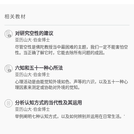
on
facebook
相关教材
对研究空性的建议
亚历山大·伯金博士
尽管空性是佛陀教授当中最困难的主题，我们一定不能害怕空
性。当正确了解它时，它能去除所有问题的成因。
六知和五十一种心所法
亚历山大·伯金博士
心理活动是由能觉知外境如色、声等的六识，以及五十一种心
理因素来测定或协助对外境的觉知。
分析认知方式的当代性及其运用
亚历山大·伯金博士
举例阐明七种认知方式，以及如何辨别并运用在日常生活。’