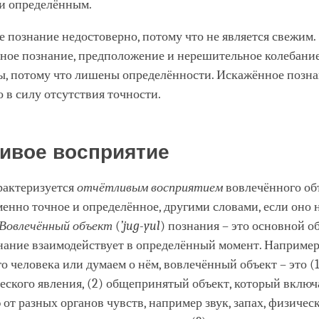
и определённым.
познание недостоверно, потому что не является свежим.
ное познание, предположение и нерешительное колебани
ы, потому что лишены определённости. Искажённое позн
 в силу отсутствия точности.
ивое восприятие
рактеризуется
отчётливым восприятием
вовлечённого объ
енно точное и определённое, другими словами, если оно 
Вовлечённый объект
(
’
jug
-
yul
) познания – это основной об
нание взаимодействует в определённый момент. Например,
о человека или думаем о нём, вовлечённый объект – это (
ского явления, (2) общепринятый объект, который включа
т разных органов чувств, например звук, запах, физичес