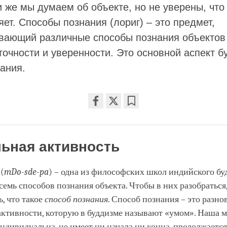
 же мы думаем об объекте, но не уверены, что
ет. Способы познания (лориг) – это предмет,
вающий различные способы познания объектов 
точности и уверенности. Это основной аспект б
ания.
Share
Bookmark
on
facebook
ьная активность
(
mDo
-
sde
-
pa
) – одна из философских школ индийского бу
семь способов познания объекта. Чтобы в них разобраться,
, что такое
способ познания
. Способ познания – это разн
активности, которую в буддизме называют «умом». Наша 
ндивидуальна, не имеет ни начала ни конца, продолжаетс