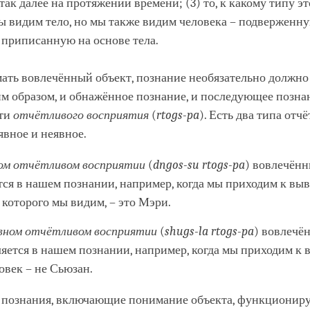
ак далее на протяжении времени; (3) то, к какому типу эт
мы видим тело, но мы также видим человека – подвержен
 приписанную на основе тела.
ать вовлечённый объект, познание необязательно должно
м образом, и обнажённое познание, и последующее позна
сти
отчётливого восприятия
(
rtogs
-
pa
). Есть два типа отч
явное и неявное.
ом отчётливом восприятии
(
dngos
-
su
rtogs
-
pa
) вовлечённ
тся в нашем познании, например, когда мы приходим к выв
 которого мы видим, – это Мэри.
вном
отчётливом восприятии
(
shugs
-
la
rtogs
-
pa
) вовлечё
ляется в нашем познании, например, когда мы приходим к в
овек – не Сьюзан.
а познания, включающие понимание объекта, функционир