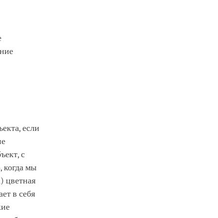
е
ание
екта, если
не
ъект, с
 когда мы
1) цветная
ет в себя
кие