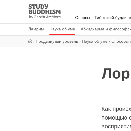
Close
Study
Buddhism
Основы
Тибетский буддиз
Home
Ламрим
Наука об уме
Абхидхарма и философс
›
Продвинутый уровень
›
Наука об уме
›
Способы 
Лор
Как проис
помощью о
восприятие