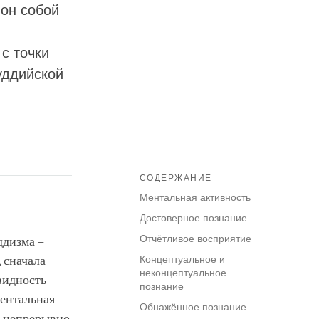
 он собой
с точки
уддийской
СОДЕРЖАНИЕ
Ментальная активность
Достоверное познание
Отчётливое восприятие
ддизма –
 сначала
Концептуальное и
неконцептуальное
овидность
познание
ментальная
Обнажённое познание
я непрерывно