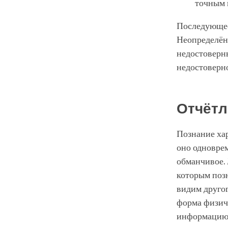
точным 
Последующее 
Неопределён
недостоверн
недостоверно
Отчётл
Познание ха
оно одноврем
обманчивое.
которым поз
видим другог
форма физиче
информацию о