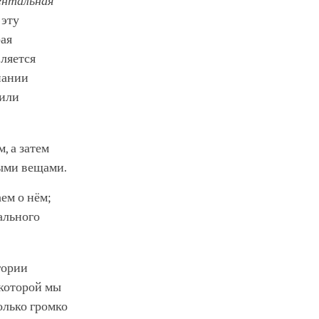
ентальная
 эту
рая
ляется
нании
 или
, а затем
ными вещами.
ем о нём;
ального
гории
 которой мы
олько громко