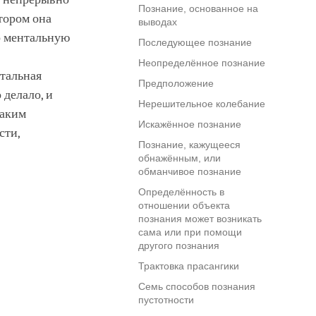
Познание, основанное на
отором она
выводах
го ментальную
Последующее познание
Неопределённое познание
нтальная
Предположение
 делало, и
Нерешительное колебание
Таким
Искажённое познание
сти,
Познание, кажущееся
обнажённым, или
обманчивое познание
Определённость в
отношении объекта
познания может возникать
сама или при помощи
другого познания
Трактовка прасангики
Семь способов познания
пустотности