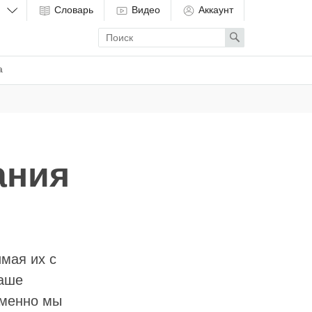
Словарь
Видео
Аккаунт
Enter
Search
search
term
а
ания
мая их с
наше
именно мы