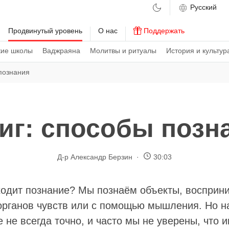
м
Продвинутый уровень
О нас
Поддержать
кие школы
Ваджраяна
Молитвы и ритуалы
История и культур
познания
иг: способы позн
Д-р Александр Берзин
30:03
ходит познание? Мы познаём объекты, восприни
рганов чувств или с помощью мышления. Но 
 не всегда точно, и часто мы не уверены, что 