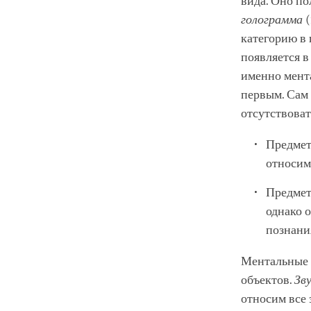
вида. Оно по
голограмма
(
категорию в 
появляется 
именно мента
первым. Сам
отсутствоват
Предмет
относим
Предмет
однако 
познани
Ментальные к
объектов.
Зв
относим все 