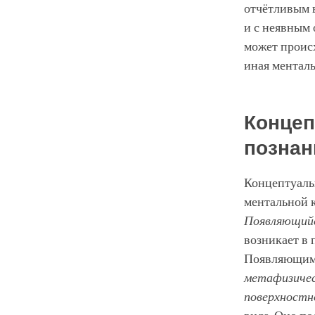
отчётливым 
и с неявным 
может происх
иная менталь
Концеп
познан
Концептуаль
ментальной к
Появляющий
возникает в 
Появляющимс
метафизичес
поверхностн