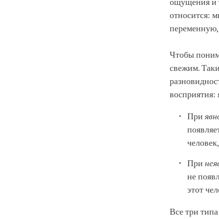
ощущения и т
относится: 
переменную,
Чтобы поним
свежим. Таки
разновидно
восприятия: 
При
явн
появляе
человек,
При
нея
не появ
этот чел
Все три тип