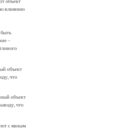
от объект
ную влиянию
 быть
ние –
ётливого
ый объект
оду, что
нный объект
ыводу, что
уют с явным