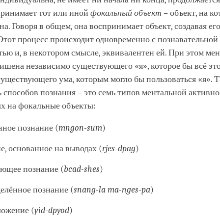
принимает тот или иной
фокальный объект
– объект, на к
а. Говоря в общем, она воспринимает объект, создавая е
Этот процесс происходит одновременно с познавательной
ью и, в некотором смысле, эквивалентен ей. При этом ме
ишена независимо существующего «я», которое бы всё это
уществующего ума, которым могло бы пользоваться «я». 
ь способов познания – это семь типов ментальной активно
х на фокальные объекты:
ное познание (
mngon-sum
)
е, основанное на выводах (
rjes-dpag
)
ющее познание (
bcad-shes
)
елённое познание (
snang
-
la
ma
-
nges
-
pa
)
ожение (
yid-dpyod
)