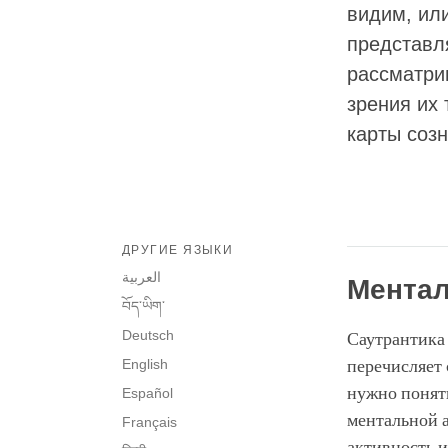
видим, или
представля
рассматри
зрения их 
карты созн
ДРУГИЕ ЯЗЫКИ
العربية
Ментал
བོད་ཡིག་
Deutsch
Саутрантика 
English
перечисляет 
нужно понять
Español
ментальной 
Français
активность и