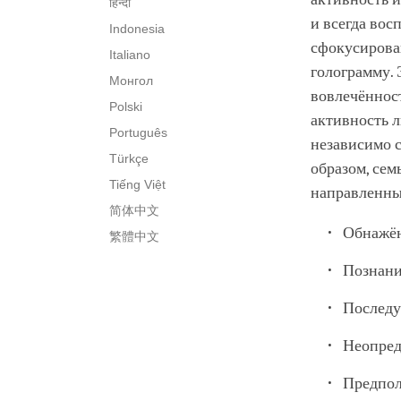
हिन्दी
и всегда вос
Indonesia
сфокусирован
Italiano
голограмму. 
Монгол
вовлечённост
Polski
активность л
Português
независимо с
Türkçe
образом, сем
Tiếng Việt
направленны
简体中文
Обнажён
繁體中文
Познани
Последу
Неопред
Предпол