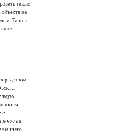
ровать также
 объекта не
кта. Та или
нания.
посредством
ъекта.
прямую
знанием.
ое
тинное на
 внешнего