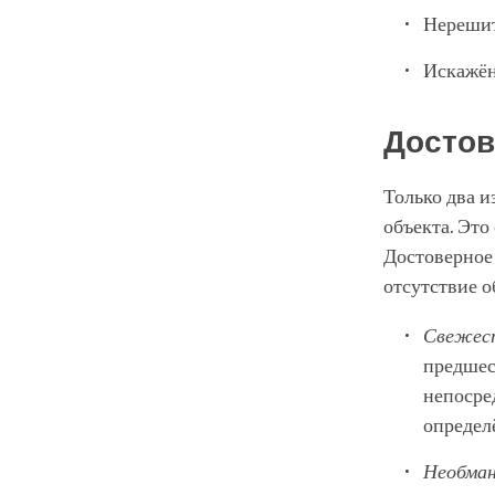
Нерешит
Искажён
Достов
Только два и
объекта. Это
Достоверное
отсутствие 
Свежес
предшес
непосре
определ
Необма