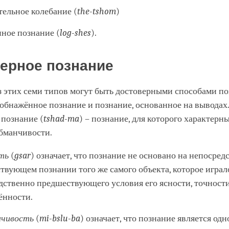
ельное колебание (
the-tshom
)
ное познание (
log-shes
).
ерное познание
з этих семи типов могут быть достоверными способами п
 обнажённое познание и познание, основанное на выводах
 познание (
tshad
-
ma
) – познание, для которого характерн
обманчивости.
ть
(
gsar
) означает, что познание не основано на непосред
твующем познании того же самого объекта, которое играл
дственно предшествующего условия его ясности, точност
ённости.
нчивость
(
mi
-
bslu
-
ba
) означает, что познание является од