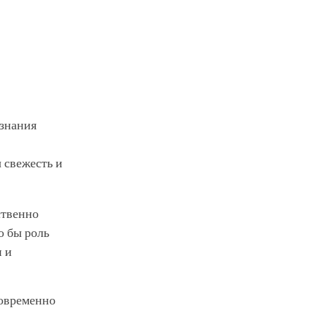
ознания
.
ы свежесть и
ственно
о бы роль
и и
новременно