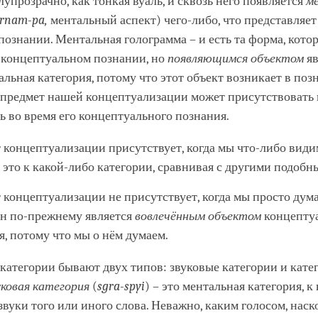
лупрозрачно, как тонкая вуаль, и сквозь него появляется
м
rnam
-
pa
,
ментальный аспект) чего-либо, что представляет
познании. Ментальная голограмма – и есть та форма, кото
в концептуальном познании, но
появляющимся объектом
яв
льная категория, потому что этот объект возникает в поз
 предмет нашей концептуализации может присутствовать
ь во время его концептуального познания.
 концептуализации присутствует, когда мы что-либо видим
 это к какой-либо категории, сравнивая с другими подоб
 концептуализации не присутствует, когда мы просто дума
он по-прежнему является
вовлечённым объектом
концепту
я, потому что мы о нём думаем.
атегории бывают двух типов: звуковые категории и кате
уковая категория
(
sgra
-
spyi
) – это ментальная категория, к
звуки того или иного слова. Неважно, каким голосом, наск