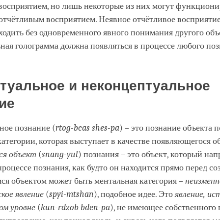
восприятием, но лишь некоторые из них могут функциони
отчётливым восприятием. Неявное отчётливое восприятие
одить без одновременного явного понимания другого объе
ная голограмма должна появляться в процессе любого поз
туальное и неконцептуальное
ие
ное познание (
rtog
-
bcas
shes
-
pa
) – это познание объекта 
атегории, которая выступает в качестве появляющегося об
ся объект
(
snang
-
yul
) познания – это объект, который на
процессе познания, как будто он находится прямо перед со
я объектом может быть ментальная категория –
неизменн
кое явление
(
spyi
-
mtshan
), подобное идее. Это
явление, ис
ом уровне
(
kun
-
rdzob
bden
-
pa
), не имеющее собственного