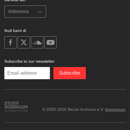
Ikuti kami di
on
on
on
on
facebook
X
soundcloud
youtube
Subscribe to our newsletter
Enter
Subscribe
your
email
Study
© 2003-2026 Berzin Archives e.V.
Impressum
Buddhism
Home