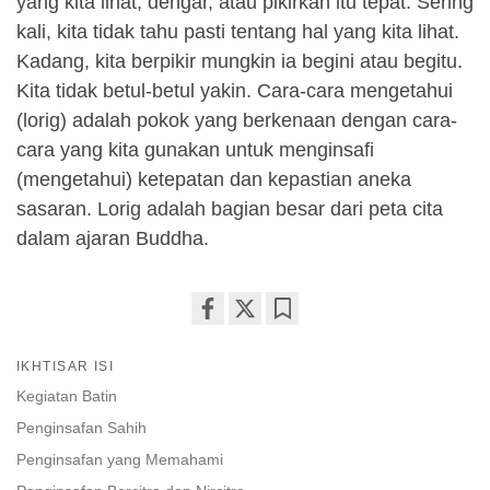
yang kita lihat, dengar, atau pikirkan itu tepat. Sering
kali, kita tidak tahu pasti tentang hal yang kita lihat.
Kadang, kita berpikir mungkin ia begini atau begitu.
Kita tidak betul-betul yakin. Cara-cara mengetahui
(lorig) adalah pokok yang berkenaan dengan cara-
cara yang kita gunakan untuk menginsafi
(mengetahui) ketepatan dan kepastian aneka
sasaran. Lorig adalah bagian besar dari peta cita
dalam ajaran Buddha.
Share
Bookmark
on
IKHTISAR ISI
facebook
Kegiatan Batin
Penginsafan Sahih
Penginsafan yang Memahami