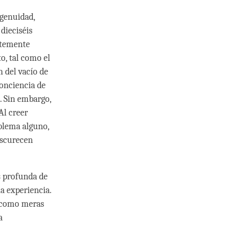
ngenuidad,
dieciséis
ntemente
, tal como el
 del vacío de
conciencia de
s. Sin embargo,
Al creer
blema alguno,
bscurecen
s profunda de
la experiencia.
 como meras
a