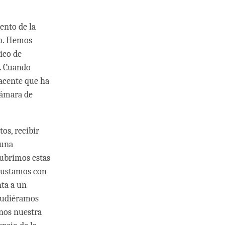
ento de la
jo. Hemos
ico de
o. Cuando
acente que ha
cámara de
os, recibir
 una
cubrimos estas
asustamos con
ta a un
pudiéramos
enos nuestra