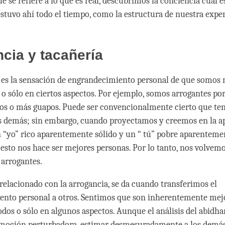
e se refiere a lo que es real, descubrimos la conciencia cual e
estuvo ahí todo el tiempo, como la estructura de nuestra exper
cia y tacañería
 es la sensación de engrandecimiento personal de que somos
o o sólo en ciertos aspectos. Por ejemplo, somos arrogantes po
stos o más guapos. Puede ser convencionalmente cierto que t
s demás; sin embargo, cuando proyectamos y creemos en la a
n “yo” rico aparentemente sólido y un “ tú” pobre aparentemen
esto nos hace ser mejores personas. Por lo tanto, nos volvemo
arrogantes.
elacionado con la arrogancia, se da cuando transferimos el
ento personal a otros. Sentimos que son inherentemente mej
odos o sólo en algunos aspectos. Aunque el análisis del abidh
emoción perturbadora, estimar desmesuradamente a los demá