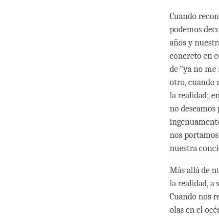
Cuando recono
podemos decon
años y nuest
concreto en 
de “ya no me 
otro, cuando 
la realidad; e
no deseamos p
ingenuamente 
nos portamos 
nuestra concie
Más allá de n
la realidad, a
Cuando nos r
olas en el oc