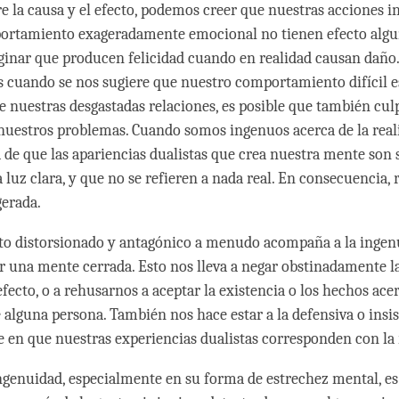
e la causa y el efecto, podemos creer que nuestras acciones i
ortamiento exageradamente emocional no tienen efecto alg
nar que producen felicidad cuando en realidad causan daño.
s cuando se nos sugiere que nuestro comportamiento difícil e
e nuestras desgastadas relaciones, es posible que también cu
nuestros problemas. Cuando somos ingenuos acerca de la real
de que las apariencias dualistas que crea nuestra mente son s
a luz clara, y que no se refieren a nada real. En consecuencia
erada.
o distorsionado y antagónico a menudo acompaña a la ingenu
r una mente cerrada. Esto nos lleva a negar obstinadamente la
efecto, o a rehusarnos a aceptar la existencia o los hechos ace
 alguna persona. También nos hace estar a la defensiva o insis
 en que nuestras experiencias dualistas corresponden con la 
ngenuidad, especialmente en su forma de estrechez mental, e