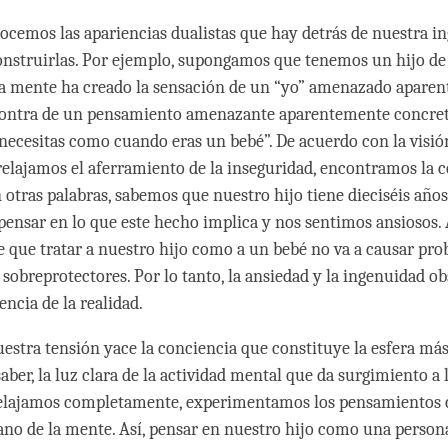
cemos las apariencias dualistas que hay detrás de nuestra i
struirlas. Por ejemplo, supongamos que tenemos un hijo de 
ra mente ha creado la sensación de un “yo” amenazado apare
contra de un pensamiento amenazante aparentemente concreto
necesitas como cuando eras un bebé”. De acuerdo con la visión
relajamos el aferramiento de la inseguridad, encontramos la 
n otras palabras, sabemos que nuestro hijo tiene dieciséis año
ensar en lo que este hecho implica y nos sentimos ansiosos. 
que tratar a nuestro hijo como a un bebé no va a causar pro
sobreprotectores. Por lo tanto, la ansiedad y la ingenuidad o
ncia de la realidad.
uestra tensión yace la conciencia que constituye la esfera má
 saber, la luz clara de la actividad mental que da surgimiento a 
elajamos completamente, experimentamos los pensamientos
éano de la mente. Así, pensar en nuestro hijo como una person