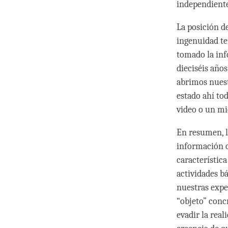
independiente
La posición d
ingenuidad te
tomado la inf
dieciséis año
abrimos nuest
estado ahí to
video o un mi
En resumen, l
información o
característic
actividades b
nuestras expe
“objeto” con
evadir la rea