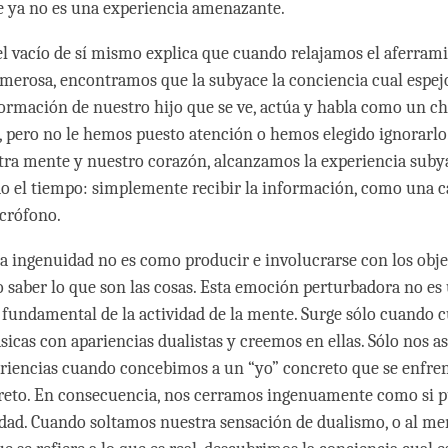
 ya no es una experiencia amenazante.
el vacío de sí mismo explica que cuando relajamos el aferrami
merosa, encontramos que la subyace la conciencia cual espe
ormación de nuestro hijo que se ve, actúa y habla como un ch
s, pero no le hemos puesto atención o hemos elegido ignorarl
ra mente y nuestro corazón, alcanzamos la experiencia suby
do el tiempo: simplemente recibir la información, como una 
crófono.
a ingenuidad no es como producir e involucrarse con los objet
 saber lo que son las cosas. Esta emoción perturbadora no es
a fundamental de la actividad de la mente. Surge sólo cuando 
ásicas con apariencias dualistas y creemos en ellas. Sólo nos 
riencias cuando concebimos a un “yo” concreto que se enfren
creto. En consecuencia, nos cerramos ingenuamente como si 
lidad. Cuando soltamos nuestra sensación de dualismo, o al m