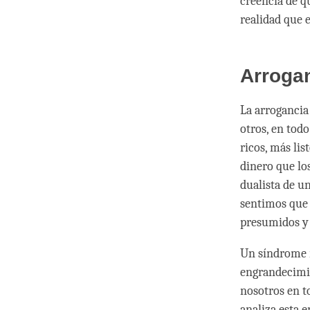
creencia de qu
realidad que 
Arrogan
La arrogancia
otros, en tod
ricos, más li
dinero que lo
dualista de u
sentimos que 
presumidos y 
Un síndrome r
engrandecimi
nosotros en t
analiza esta 