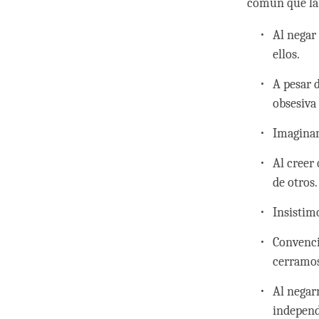
común que la 
Al negar
ellos.
A pesar 
obsesiva
Imaginam
Al creer
de otros.
Insistim
Convenci
cerramos
Al negar
independ