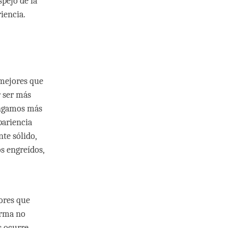
spejo de la
iencia.
 mejores que
r ser más
engamos más
pariencia
te sólido,
s engreídos,
ores que
arma no
s ocurre