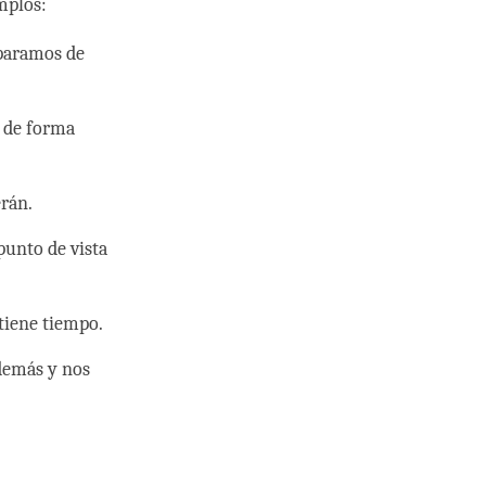
mplos:
eparamos de
n de forma
rán.
punto de vista
tiene tiempo.
demás y nos