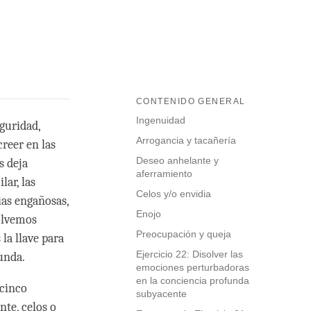
CONTENIDO GENERAL
Ingenuidad
eguridad,
Arrogancia y tacañería
reer en las
Deseo anhelante y
s deja
aferramiento
ar, las
Celos y/o envidia
as engañosas,
Enojo
volvemos
Preocupación y queja
la llave para
Ejercicio 22: Disolver las
unda.
emociones perturbadoras
en la conciencia profunda
 cinco
subyacente
te, celos o