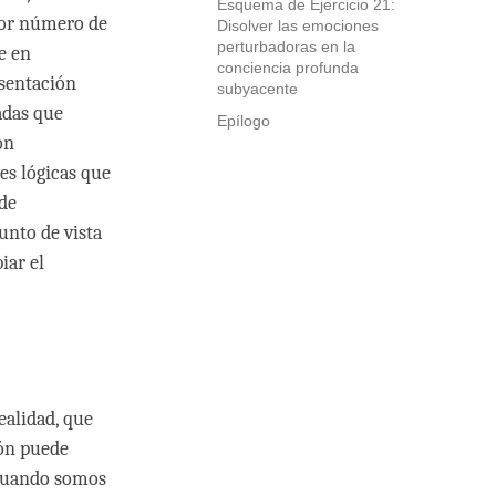
Esquema de Ejercicio 21:
yor número de
Disolver las emociones
perturbadoras en la
e en
conciencia profunda
esentación
subyacente
adas que
Epílogo
ón
es lógicas que
 de
unto de vista
iar el
realidad, que
ón puede
 Cuando somos