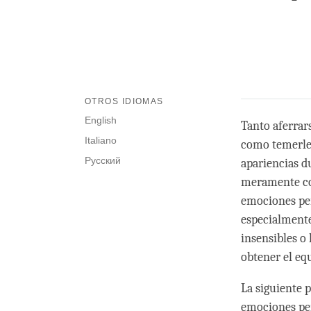
OTROS IDIOMAS
English
Tanto aferrars
Italiano
como temerles
Русский
apariencias du
meramente con
emociones per
especialmente
insensibles o 
obtener el eq
La siguiente 
emociones per