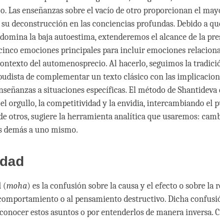
jo. Las enseñanzas sobre el vacío de otro proporcionan el ma
e su deconstrucción en las conciencias profundas. Debido a qu
domina la baja autoestima, extenderemos el alcance de la pr
s cinco emociones principales para incluir emociones relacion
contexto del automenosprecio. Al hacerlo, seguimos la tradici
udista de complementar un texto clásico con las implicacion
nseñanzas a situaciones específicas. El método de Shantideva
el orgullo, la competitividad y la envidia, intercambiando el p
 de otros, sugiere la herramienta analítica que usaremos: camb
os demás a uno mismo.
idad
 (
moha
) es la confusión sobre la causa y el efecto o sobre la 
comportamiento o al pensamiento destructivo. Dicha confusi
 conocer estos asuntos o por entenderlos de manera inversa.