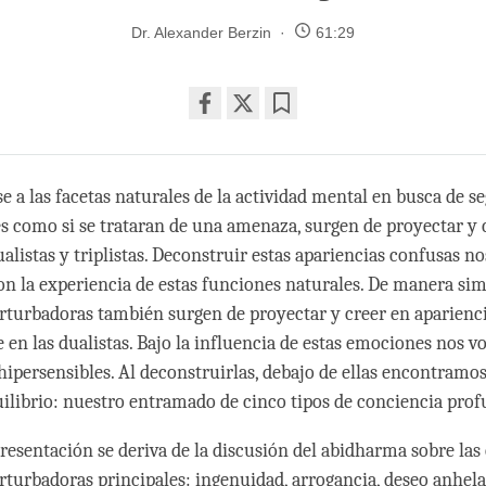
Dr. Alexander Berzin
61:29
Share
Bookmark
on
facebook
e a las facetas naturales de la actividad mental en busca de s
 como si se trataran de una amenaza, surgen de proyectar y c
alistas y triplistas. Deconstruir estas apariencias confusas no
 la experiencia de estas funciones naturales. De manera simil
turbadoras también surgen de proyectar y creer en aparienci
 en las dualistas. Bajo la influencia de estas emociones nos 
hipersensibles. Al deconstruirlas, debajo de ellas encontramos 
uilibrio: nuestro entramado de cinco tipos de conciencia prof
presentación se deriva de la discusión del abidharma sobre las
turbadoras principales: ingenuidad, arrogancia, deseo anhelan