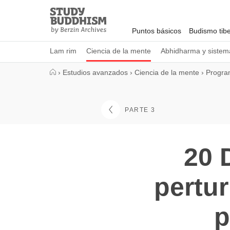
Close
Study
Buddhism
Puntos básicos
Budismo tib
Home
Lam rim
Ciencia de la mente
Abhidharma y sistema
›
Estudios avanzados
›
Ciencia de la mente
›
Progra
PARTE 3
20 
pertu
p