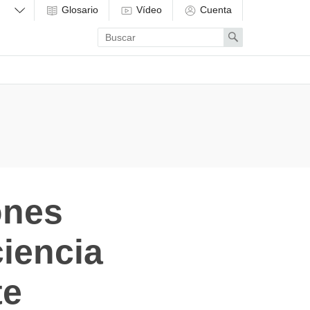
Glosario
Vídeo
Cuenta
Enter
Search
search
term
ones
iencia
te