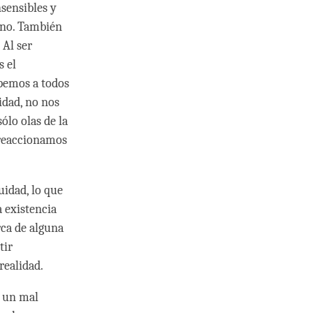
nsensibles y
uno. También
 Al ser
s el
lpemos a todos
idad, no nos
ólo olas de la
, reaccionamos
idad, lo que
 existencia
rca de alguna
tir
realidad.
s un mal