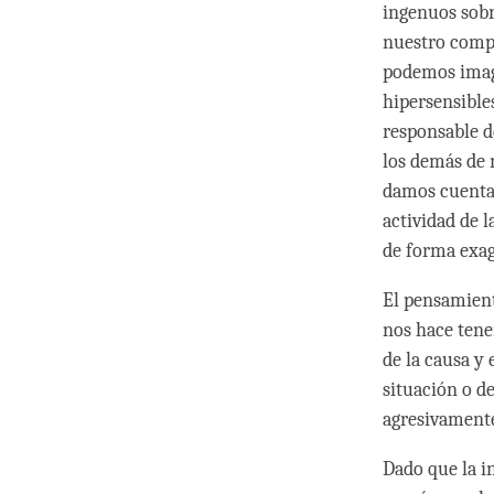
ingenuos sobr
nuestro comp
podemos imagi
hipersensible
responsable d
los demás de 
damos cuenta 
actividad de l
de forma exag
El pensamient
nos hace tene
de la causa y 
situación o de
agresivamente
Dado que la i