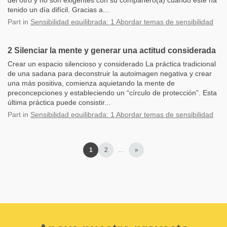
del otro y no son exigentes con su compañero(a) cuando éste ha
tenido un día difícil. Gracias a...
Part
in
Sensibilidad equilibrada: 1 Abordar temas de sensibilidad
2 Silenciar la mente y generar una actitud considerada
Crear un espacio silencioso y considerado La práctica tradicional
de una sadana para deconstruir la autoimagen negativa y crear
una más positiva, comienza aquietando la mente de
preconcepciones y estableciendo un “círculo de protección”. Esta
última práctica puede consistir...
Part
in
Sensibilidad equilibrada: 1 Abordar temas de sensibilidad
1
2
…
»