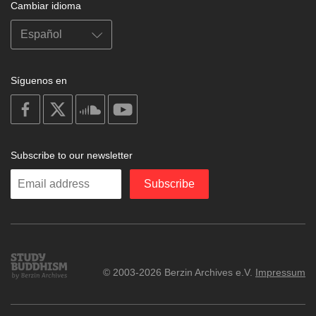
Cambiar idioma
Síguenos en
on
on
on
on
facebook
X
soundcloud
youtube
Subscribe to our newsletter
Enter
Subscribe
your
email
Study
© 2003-2026 Berzin Archives e.V.
Impressum
Buddhism
Home