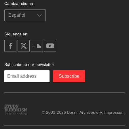
Cambiar idioma
Síguenos en
on
on
on
on
facebook
X
soundcloud
youtube
Subscribe to our newsletter
Enter
Subscribe
your
email
Study
© 2003-2026 Berzin Archives e.V.
Impressum
Buddhism
Home