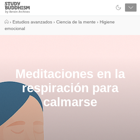
Close
Study
Buddhism
Home
›
Estudios avanzados
›
Ciencia de la mente
›
Higiene
emocional
Meditaciones en la
respiración para
calmarse