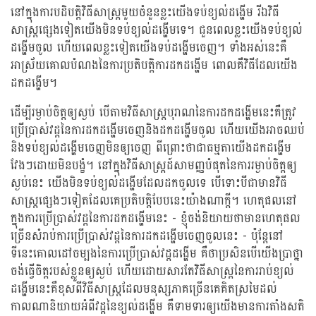
នៅក្នុងការបដិបត្តិវិធីសាស្រ្តមួយចំនួនខ្លះយើងទប់ខ្យល់ដង្ហើម រីឯវិធី
សាស្រ្តផ្សេងទៀតយើងមិនទប់ខ្យល់ដង្ហើមទេ។ ជួនពេលខ្លះយើងទប់ខ្យល់
ដង្ហើមចូល ហើយពេលខ្លះទៀតយើងទប់ដង្ហើមចេញ។ ទាំងអស់នេះគឺ
អាស្រ័យគោលបំណងនៃការប្រតិបត្តិការដកដង្ហើម ពោលគឺវិធីដែលយើង
ដកដង្ហើម។
ដើម្បីរម្ងាប់ចិត្តឲ្យស្ងប់ បើតាមវិធីសាស្រ្តបុរាណនៃការដកដង្ហើមនេះគឺត្រូវ
ប្រើប្រាស់វដ្តនៃការដកដង្ហើមចេញនិងដកដង្ហើមចូល ហើយយើងអាចឈប់
និងទប់ខ្យល់ដង្ហើមចេញមិនឲ្យចេញ ពីព្រោះថាជាធម្មតាយើងដកដង្ហើម
វែងៗដោយមិនបង្ខំ។ នៅក្នុងវិធីសាស្រ្តដ៍សាមញ្ញបំផុតនៃការរម្ងាប់ចិត្តឲ្យ
ស្ងប់នេះ យើងមិនទប់ខ្យល់ដង្ហើមដែលដកចូលទេ បើទោះបីជាមានវិធី
សាស្រ្តផ្សេងៗទៀតដែលគេប្រតិបតិ្តបែបនេះយ៉ាងណាក្តី។ ហេតុផលនៅ
ក្នុងការប្រើប្រាស់វដ្តនៃការដកដង្ហើមនេះ - ខ្ញុំចង់និយាយថាមានហេតុផល
ច្រើនសំរាប់ការប្រើប្រាស់វដ្តនៃការដកដង្ហើមចេញចូលនេះ - ប៉ុន្តែនៅ
ទីនេះគោលដៅចម្បងនៃការប្រើប្រាស់វដ្តដង្ហើម គឺថាប្រសិនបើយើងប្រាថ្នា
ចង់ធ្វើចិត្តរបស់ខ្លួនឲ្យស្ងប់ ហើយដោយសារតែវិធីសាស្រ្តនៃការរាប់ខ្យល់
ដង្ហើមនេះគឺខុសពីវិធីសាស្រ្តដែលមនុស្សភាគច្រើនគេគិតស្រមៃដល់
កាលណានិយាយអំពីវដ្តនៃខ្យល់ដង្ហើម គឺទាមទារឲ្យយើងមានការតាំងសតិ