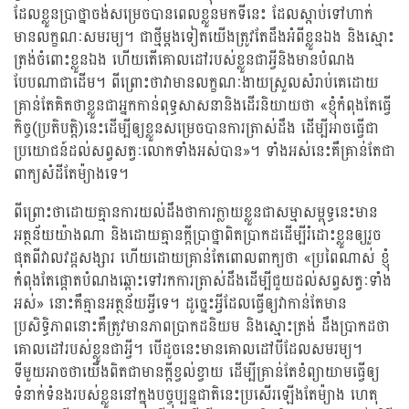
ដែលខ្លួនប្រាថ្នាចង់សម្រេចបានពេលខ្លួនមកទីនេះ ដែលស្តាប់ទៅហាក់
មានលក្ខណៈសមរម្យ។ ជាថ្មីម្តងទៀតយើងត្រូវតែដឹងអំពីខ្លួនឯង និងស្មោះ
ត្រង់ចំពោះខ្លួនឯង ហើយតើគោលដៅរបស់ខ្លួនជាអ្វីនិងមានបំណង
បែបណាជាដើម។ ពីព្រោះថាវាមានលក្ខណៈងាយស្រួលសំរាប់គេដោយ
គ្រាន់តែគិតថាខ្លួនជាអ្នកកាន់ពុទ្ធសាសនានិងដើរនិយាយថា «ខ្ញុំកំពុងតែធ្វើ
កិច្ច(ប្រតិបត្តិ)នេះដើម្បីឲ្យខ្លួនសម្រេចបានការត្រាស់ដឹង ដើម្បីអាចធ្វើជា
ប្រយោជន៍ដល់សព្វសត្វៈលោកទាំងអស់បាន»។ ទាំងអស់នេះគឺគ្រាន់តែជា
ពាក្យសំដីតែម៉្យាងទេ។
ពីព្រោះថាដោយគ្មានការយល់ដឹងថាការក្លាយខ្លួនជាសម្មាសម្ពុទ្ធនេះមាន
អត្ថន័យយ៉ាងណា និងដោយគ្មានក្តីប្រាថ្នាពិតប្រាកដដើម្បីរំដោះខ្លួនឲ្យរួច
ផុតពីវាលវដ្តសង្សារ ហើយដោយគ្រាន់តែពោលពាក្យថា «ប្រពៃណាស់ ខ្ញុំ
កំពុងតែផ្តោតបំណងឆ្ពោះទៅរកការត្រាស់ដឹងដើម្បីជួយដល់សព្វសត្វៈទាំង
អស់» នោះគឺគ្មានអត្ថន័យអ្វីទេ។ ដូច្នេះអ្វីដែលធ្វើឲ្យវាកាន់តែមាន
ប្រសិទ្ធិភាពនោះគឺត្រូវមានភាពប្រាកដនិយម និងស្មោះត្រង់ ដឹងប្រាកដថា
គោលដៅរបស់ខ្លួនជាអ្វី។ បើដូចនេះមានគោលដៅបីដែលសមរម្យ។
ទីមួយអាចថាយើងពិតជាមានក្តីខ្វល់ខ្វាយ ដើម្បីគ្រាន់តែខំព្យាយាមធ្វើឲ្យ
ទំនាក់ទំនងរបស់ខ្លួននៅក្នុងបច្ចុប្បន្នជាតិនេះប្រសើរឡើងតែម៉្យាង ហេតុ