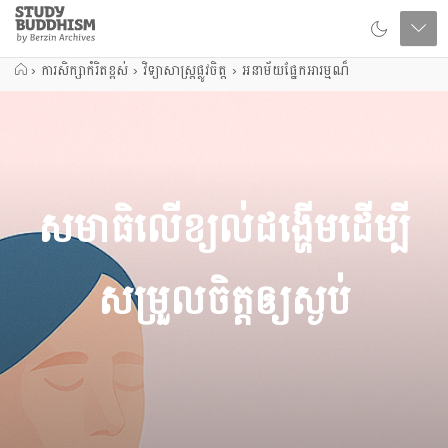
Close
Study
Buddhism
Home
›
ការសិក្សាកំរិតខ្ពស់
›
វិទ្យាសាស្រ្តផ្លូវចិត្ត
›
អនាម័យផ្នែកអារម្មណ៏
សមាធិលើខ្យល់ដង្ហើមដើម្បី
សម្រួលចិត្តឲ្យស្ងប់