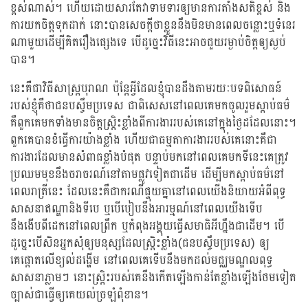
ខ្ពស់ណាស់។ ហើយដោយសារតែវាទាមទារឲ្យមានការតាំងសតិខ្ពស់ និង
ការយកចិត្តទុកដាក់ នោះបានសេចក្តីថាខ្លួននឹងមិនមានពេលចន្លោះឬទំនេរ
ណាមួយដើម្បីគិតរឿងផ្សេងទេ បើដូច្នេះវិធីនេះអាចជួយរម្ងាប់ចិត្តឲ្យស្ងប់
បាន។
នេះគឺជាវិធីសាស្រ្តបុរាណ ប៉ុន្តែអ្វីដែលខ្ញុំបានដឹងតាមរយៈបទពិសោធន៍
របស់ខ្ញុំគឺថាជនបស្ចឹមប្រទេស ជាពិសេសនៅពេលគេមកចូលរួមស្តាប់ធម៌
គឺពួកគេមកទាំងមានចិត្តស្រិ្តះខ្លាំងពីការងាររបស់គេនៅក្នុងថ្ងៃដដែលនោះ។
ពួកគេបានខំធ្វើការយ៉ាងខ្លាំង ហើយជាធម្មតាការងាររបស់គេនោះគឺជា
ការងារដែលមានសំពាធខ្លាំងបំផុត បន្ទាប់មកនៅពេលគេមកទីនេះគេត្រូវ
ប្រឈមមុខនឹងចរាចរណ៍នៅតាមផ្លូវទៀតជាដើម ដើម្បីមកស្តាប់ធម៌នៅ
ពេលរាត្រីនេះ ដែលនេះគឺជាករណីផ្ទុយគ្នានៅពេលយើងនិយាយអំពីពុទ្ធ
សាសនាឥណ្ឌានិងទីបេ ឬបើបៀបនឹងអារម្មណ៍នៅពេលយើងទើប
នឹងងើបពីដេកនៅពេលព្រឹក ឬកំពុងអង្គុយធ្វើសមាធិអីហ្នឹងជាដើម។ បើ
ដូច្នេះបើសិនអ្នកសុំឲ្យមនុស្សដែលស្រ្តិះខ្លាំង(ជនបស្ចឹមប្រទេស) ឲ្យ
គេផ្តោតលើខ្យល់ដង្ហើម នៅពេលគេទើបនឹងមកដល់មជ្ឈមណ្ឌលពុទ្ធ
សាសនាភ្លាមៗ នោះស្រ្តិះរបស់គេនឹងកើតឡើងកាន់តែខ្លាំងឡើងថែមទៀត
ច្បាស់ជាធ្វើឲ្យគេយល់ច្រឡំពុំខាន។