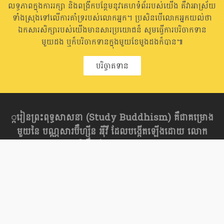
លទ្ធភាពក្នុងការរក្សា និងពង្រីកបន្ថែមនូវគេហទំព័ររបស់យើង គឺវាអាស្រ័យ
ទាំងស្រុងទៅលើការគាំទ្ររបស់លោកអ្នក។ ប្រសិនបើលោកអ្នកយល់ថា
ឯកសារសិក្សារបស់យើងមានសារប្រយោជន៏ សូមធ្វើការបរិចាកទាន
មួយដង ឬក៏បរិចាកទានក្នុងមួយខែមួងដងក៏បាន៕
បរិច្ចាគទាន
្ករៀនព្រះពុទ្ធសាសនា​ (Study Buddhism) គឺជាគម្រោង
មួយនៃ បណ្ណសារប៊ឺហ្សុីន អុីវី ដែលបង្កើតឡើងដោយ លោក
បណ្ឌិត អាលិចសានឌឺ ប៊ឺហ្សុីន (Dr. Alexander Berzin)
សូមផ្ញើរមតិរិះគន់ក្នុងន័យស្ថាបនាមកពួកយើង
FAQ
ផែនទីគេហទំព័រ
Privacy Policy
Newsletter