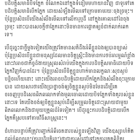
បដិបត្តិសមាធិបិទភ្នែក ចំណែកឯនៅក្នុងទំនៀមមហាយានវិញ ជាទូទៅគេ
បដិបត្តិសមាធិបើកភ្នែក ដោយសំឡឺងមើលទៅក្រោមតាមរយៈចុងច្រមុះ។
ប៉ុន្តែប្រសិនបើយើងសំលឺងមើលទៅលើការូឬដី នៅក្នុងគោលដៅនៃចុង
ច្រមុះ នោះបានសេចក្តីថាភ្នែកនោះមិនមានការផ្តោតឲ្យចំជាក់លាក់ពេក
ទេ។
បើដូច្នេះជាថ្មីម្តងទៀតយើងត្រូវតែមានសតិដឹងអំពីខ្លួនឯងឲ្យបានច្បាស់
ប៉ុន្តែប្រសិនបើខ្លួនជាមនុស្សដែលមានចិត្តស្រ្តិះនិងមានការថប់អារម្មណ៍ខ្លាំង
នោះវាអាចជាកិច្ចដ៍ងាយស្រួលសំរាប់យើងក្នុងការបដិបត្តិសមាធិដោយបិទ
ភ្នែកវិញក៍បានដែរ។ ប៉ុន្តែប្រសិនបើចិត្តខ្លួនហាក់មានលក្ខណៈសុខស្ងប់
បន្តិចហើយនោះ នោះយើងអាចបដិបត្តិដោយបើកភ្នែកនិងសំលឺងចុះក្រោម
បាន ដោយសារថាយើងប្រាថ្នាចង់ឲ្យចិត្តខ្លួនស្ងប់មិនមែនដើម្បីគេ
ចចេញឬបដិសេធពិភពលោកទាំងមូលចោលដោយបិទភ្នែកទាំងគូរបស់ខ្លួន
នោះទេ តែយើងចង់ឲ្យចិត្តខ្លួនស្ងប់ដើម្បីសម្រួលចិត្តដោះស្រាយជាមួយ
ពិភពលោកនិងជាមួយបុគ្គលដ៍ទៃទៀត។ បើដូច្នេះការបដិបត្តិដោយបើក
ភ្នែកគឺស្របទៅតាមវិធីសាស្រ្តនេះ។
ជំហានបន្ទាប់គឺត្រូវបញ្ជាក់អំពីចេតនារបស់ខ្លួនឡើងវិញ យើងឧស្សាហ៍គិត
ដល់ចំណុចនេះ(ការបដិបត្តិនេះ)ថាជាការសំដៅទៅរកការត្រួតពិនិត្យ