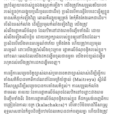
ត្រូវខំព្យាយាមដាស់ខ្លួនឯងឲ្យភ្ញាក់ឡើង។ យើងត្រូវកែសម្រួលឥរិយាបថ
របស់ខ្លួន(ការអង្គុយឬដើរឬឈរជាដើម) ប្រសិនបើការធ្វើបែបនេះធ្វើឲ្យខ្លួន
មានសតិភ្ញាក់ឡើងវិញ ពោលគឺអង្គុយឲ្យត្រង់ តែកុំតឺងតែងពេកជាដើម។
បើសិនអស់កំលាំង ដើម្បីប្រមូលកំលាំងឡើងវិញ យើងត្រូវ
សំលឹងផ្តោតលើចំណុច ដែលឋិតនៅរវាងរោមចិញ្ចើមទាំងពីរ ដោយ
សំលឹងឡើងលើបន្តិច ដោយរក្សាក្បាលរបស់ខ្លួនឲ្យនៅនឹងដដែល។
ប្រសិនបើយើងមានអារម្មណ៍ថាភ័យ ឬតឹងតែង ហើយត្រូវការប្រមូល
អារម្មណ៍ នោះយើងត្រូវសំលឹងចុះក្រោម ផ្តោតលើចំណុចផ្ចិតរបស់ខ្លួន។
នៅខណៈពេលដែលយើងដកដង្ហើមចូលជាធម្មតា យើងទប់ខ្យល់ដង្ហើម
រហូតដល់យើងត្រូវការដកដង្ហើមចេញ។
ការធ្វើការសម្រេចចិត្តច្បាស់លាស់ឬមានចេតនាច្បាស់លាស់ដើម្បីធ្វើការ
តាំងសតិគឺបានមកពីការណែនាំនៃមេត្រិយ៍ផ្ទាល់ (Maitreya) ស្តីអំពី
វិធីសាស្រ្តដើម្បីសម្រេចបានការតាំងសតិខ្ពស់។ ការសម្រួលកំលាំង
ថាមពល តាមរយៈនៃការផ្តោតលើចំណុចដែលឋិតនៅចន្លោះរវាងរោម
ចិញ្ចើមទាំងពីរ និងការផ្តោតលើចំណុចផ្ចិតរបស់ខ្លួន គឺដកស្រង់ចេញពីការ
បង្រៀននៃកាលៈចក្រៈ(kalachakra)។ បើទោះបីមិនមានវិធីសាស្រ្ត
ពុទ្ធសាសនានៃកិច្ចបដិបត្តិបឋមដែលគេបានដាក់បញ្ចូលគ្នា ហើយនិងត្រូវ