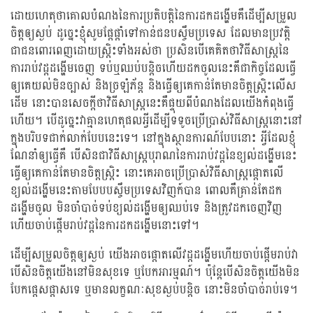
ដោយហេតុថាគោលបំណងនៃការប្រតិបត្តិនៃការដកដង្ហើមគឺដើម្បីសម្រួល
ចិត្តឲ្យស្ងប់ ដូច្នេះខ្ញុំសូមផ្តែផ្តាំទៅកាន់ជនបស្ចឹមប្រទេស ដែលមានប្រវត្តិ
ជាជនពោរពេញដោយស្រ្តិះទាំងអស់ថា ប្រសិនបើគេគិតថាវិធីសាស្រ្តនៃ
ការរាប់វដ្តដង្ហើមចេញ ទប់ឬឈប់បន្តិចហើយដកចូលនេះគឹជាកិច្ចដែលធ្វើ
ឲ្យគេយល់មិនច្បាស់ និងច្រឡំភ័ន្ត និងធ្វើឲ្យគេកាន់តែមានចិត្តស្រ្តិះលើស
ដើម នោះបានសេចក្តីថាវិធីសាស្រ្តនេះគឺផ្ទុយពីបំណងដែលយើងកំពុងធ្វើ
ហើយ។ បើដូច្នេះវាគ្មានហេតុផលអ្វីដើម្បីទទូចប្រើប្រាស់វិធីសាស្រ្តនោះនៅ
ក្នុងបរិបទជាក់លាក់បែបនេះទេ។ នៅក្នុងស្ថានការណ៍បែបនោះ អ្វីដែលខ្ញុំ
ណែនាំឲ្យធ្វើគឺ បើសិនជាវិធីសាស្រ្តបុរាណនៃការរាប់វដ្តនៃខ្យល់ដង្ហើមនេះ
ធ្វើឲ្យគេកាន់តែមានចិត្តស្រ្តិះ នោះគេអាចប្រើប្រាស់វិធីសាស្រ្តផ្តោតលើ
ខ្យល់ដង្ហើមនេះតាមបែបបស្ចឹមប្រទេសវិញក៍បាន ពោលគឺគ្រាន់តែដក
ដង្ហើមចូល មិនចាំបាច់ទប់ខ្យល់ដង្ហើមឲ្យឈប់ទេ និងត្រូវដកចេញវិញ
ហើយចាប់ផ្តើមរាប់វដ្តនៃការដកដង្ហើមនោះទៅ។
ដើម្បីសម្រួលចិត្តឲ្យស្ងប់ យើងអាចផ្តោតលើវដ្តដង្ហើមហើយចាប់ផ្តើមរាប់វា
បើសិនចិត្តយើងនៅមិនសុខទេ ឬបែកអារម្មណ៍។ ប៉ុន្តែបើសិនចិត្តយើងមិន
បែកផ្តេសផ្តាសទេ ឬមានលក្ខណៈសុខស្ងប់បន្តិច នោះមិនចាំបាច់រាប់ទេ។