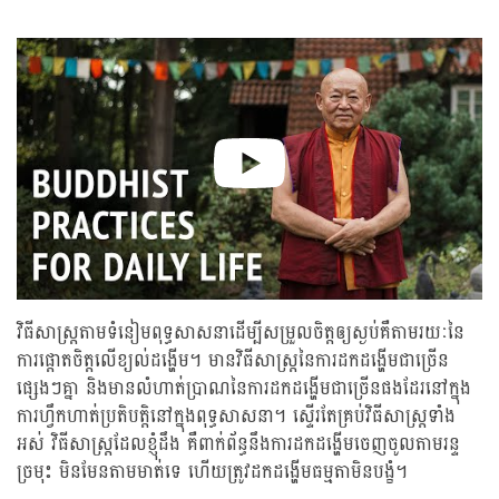
on
facebook
វិធីសាស្រ្តតាមទំនៀមពុទ្ធសាសនាដើម្បីសម្រួលចិត្តឲ្យស្ងប់គឺតាមរយៈនៃ
ការផ្តោតចិត្តលើខ្យល់ដង្ហើម។ មានវិធីសាស្រ្តនៃការដកដង្ហើមជាច្រើន
ផ្សេងៗគ្នា និងមានលំហាត់ប្រាណនៃការដកដង្ហើមជាច្រើនផងដែរនៅក្នុង
ការហ្វឹកហាត់ប្រតិបត្តិនៅក្នុងពុទ្ធសាសនា។ ស្ទើរតែគ្រប់វិធីសាស្រ្តទាំង
អស់ វិធីសាស្រ្តដែលខ្ញុំដឹង គឺពាក់ព័ន្ធនឹងការដកដង្ហើមចេញចូលតាមរន្ទ
ច្រមុះ មិនមែនតាមមាត់ទេ ហើយត្រូវដកដង្ហើមធម្មតាមិនបង្ខំ។