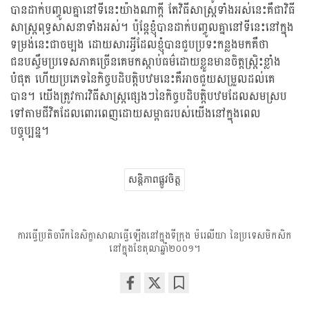
បានដាក់បញ្ចូលគ្នានៅទីនេះយ៉ាងណាក្តី តែវិធីសាស្រ្តទាំងអស់នេះគឺជាវិធី
សាស្រ្តពុទ្ធសាសនាទាំងអស់។ ប៉ុន្តែខ្ញុំបានដាក់បញ្ចូលគ្នានៅទីនេះនៅក្នុង
ទម្រង់នេះជាចម្បង ដោយសារអ្វីដែលខ្ញុំបានជួបប្រទះកន្លងមកគឺថា
ជនបស្ចឹមប្រទេសភាគច្រើនគេមកស្តាប់ធម៌ដោយខ្លួនមានចិត្តស្រិ្តះខ្លាំង
បំផុត ហើយប្រភេទនៃកិច្ចបដិបត្តិបឋមនេះគឺអាចជួយសម្រួលដល់គេ
បាន។ យើងត្រូវការវិធីសាស្រ្តផ្សេងៗនៃកិច្ចបដិបត្តិបឋមដែលសមស្រប
ទៅតាមជីវិតដែលពោរពេញដោយសម្ពាធរបស់យើងនៅក្នុងពេល
បច្ចុប្បន្ន។
សន្តិភាពផ្លូវចិត្ត
ការធ្វើប្រតិចារឹកនៃសិក្ខាសាលាធ្វើឡើងនៅក្នុងទីក្រុង ម៉រេលីយា នៃប្រទេសមិកសិក
នៅក្នុងខែតុលាឆ្នាំ២០០១។
Share
Bookmark