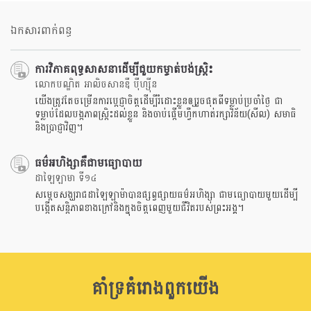
on
facebook
ឯកសារពាក់ពន្ធ
ការវិភាគពុទ្ធសាសនាដើម្បីជួយកម្ចាត់បង់ស្រិ្តះ
លោកបណ្ឌិត អាលិចសានឌឺ បុឺហ្សុីន
យើងត្រូវតែចម្រើនការប្តេជ្ញាចិត្តដើម្បីរំដោះខ្លួនឲ្យរួចផុតពីទម្លាប់ប្រចាំថ្ងៃ ជា
ទម្លាប់ដែលបង្កភាពស្រ្តិះដល់ខ្លួន និងចាប់ផ្តើមហ្វឹកហាត់រក្សាវិន័យ(សីល) សមាធិ
និងប្រាជ្ញាវិញ។
ធម៌អហិង្សាគឺជាមធ្យោបាយ
ដាឡៃឡាមា ទី១៤
សម្តេចសង្ឃរាជដាឡៃឡាម៉ាបានផ្សព្វផ្សាយធម៌អហិង្សា ជាមធ្យោបាយមួយដើម្បី
បង្កើតសន្តិភាពខាងក្រៅនិងក្នុងចិត្តពេញមួយជីវិតរបស់ព្រះអង្គ។
គាំទ្រគំរោងពួកយើង