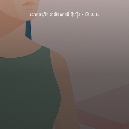
លោកបណ្ឌិត អាលិចសានឌឺ បុឺហ្សុីន
01:10