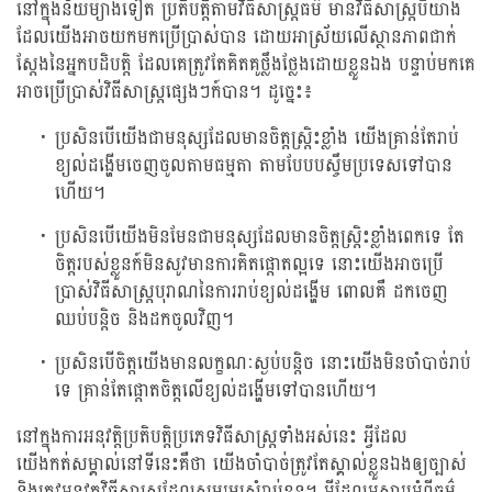
នៅក្នុងន័យម៉្យាងទៀត ប្រតិបត្តិតាមវិធីសាស្រ្តធម៌ មានវិធីសាស្រ្តបីយ៉ាង
ដែលយើងអាចយកមកប្រើប្រាស់បាន ដោយអាស្រ័យលើស្ថានភាពជាក់
ស្តែងនៃអ្នកបដិបត្តិ ដែលគេត្រូវតែគិតគូថ្លឹងថ្លែងដោយខ្លួនឯង បន្ទាប់មកគេ
អាចប្រើប្រាស់វិធីសាស្រ្តផ្សេងៗក៍បាន។ ដូច្នេះ៖
ប្រសិនបើយើងជាមនុស្សដែលមានចិត្តស្រិ្តះខ្លាំង យើងគ្រាន់តែរាប់
ខ្យល់ដង្ហើមចេញចូលតាមធម្មតា តាមបែបបស្ចឹមប្រទេសទៅបាន
ហើយ។
ប្រសិនបើយើងមិនមែនជាមនុស្សដែលមានចិត្តស្រិ្តះខ្លាំងពេកទេ តែ
ចិត្តរបស់ខ្លួនក៍មិនសូវមានការគិតផ្តោតល្អទេ នោះយើងអាចប្រើ
ប្រាស់វិធីសាស្រ្តបុរាណនៃការរាប់ខ្យល់ដង្ហើម ពោលគឺ ដកចេញ
ឈប់បន្តិច និងដកចូលវិញ។
ប្រសិនបើចិត្តយើងមានលក្ខណៈស្ងប់បន្តិច នោះយើងមិនចាំបាច់រាប់
ទេ គ្រាន់តែផ្តោតចិត្តលើខ្យល់ដង្ហើមទៅបានហើយ។
នៅក្នុងការអនុវត្តិប្រតិបត្តិប្រភេទវិធីសាស្រ្តទាំងអស់នេះ អ្វីដែល
យើងកត់សម្គាល់នៅទីនេះគឺថា យើងចាំបាច់ត្រូវតែស្គាល់ខ្លួនឯងឲ្យច្បាស់
និងត្រូវអនុវត្តវិធីសាស្រ្តដែលសមរម្យសំរាប់ខ្លួន។ អ្វីដែលអស្ចារ្យអំពីធម៌