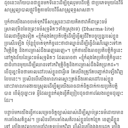
ដូចនេះហើយបានជាខ្លួនមកទីនេះដើម្បីចូលរួមបដិបត្តិ ជាប្រភេទមួយនៃវិធី
សាស្រ្តព្យាបាលផ្លូវចិត្តតាមបែបវិធីសាស្រ្តពុទ្ធសាសនា។
ឬក៍ថាយើងអាចចាត់ទុកវិធីសាស្រ្តនេះដោយគិតថាវាគឺជាព្រះធម៌
ស្រាល(មិនមែនព្រះធម៌សុទ្ធពិតៗទាំងស្រុងទេ) (Dharma-lite)
ដែលជាថ្មីម្តងទៀត «ខ្ញុំកំពុងតែប្រតិបត្តិដើម្បីធ្វើឲ្យជីវិតបច្ចុប្បន្នរបស់ខ្លួន
ប្រសើរឡើង ប៉ុន្តែខ្ញុំចាត់ទុកកិច្ចនេះថាជាឈ្នាន់ដើម្បីធ្វើដំណើរឆ្ពោះទៅរក
វិមុត្តិចិត្ត និងការត្រាស់ដឹងពេញលេញ»។ ឬក៍ថាយើងអាចប្រតិបត្តិកិច្ចនេះ
នៅក្នុងន័យនៃព្រះធម៌សុទ្ធពិតៗ ដែលអាចថា «ខ្ញុំកំពុងតែប្រតិបត្តិកិច្ចនេះ
ជាជំហានមួយដើម្បីឈានទៅរកវិមុត្តិចិត្តនិងការត្រាស់ដឹងពិតប្រាកដ»។
បើដូច្នេះមិនថាគោលដៅរបស់ខ្លួនជាអ្វីទេ តែយើងត្រូវតែបញ្ជាក់វាឡើងវិញ
បែបនេះ។ ប្រសិនបើយើងមានភាពស្មោះត្រង់នឹងគោលដៅរបស់ខ្លួន
នោះវាមានភាពងាយស្រួលដើម្បីឲ្យយើងអាចដាក់ចិត្តដាក់កាយប្រតិបត្តិ
បាន បើពុំដូច្នោះទេ អ្វីដែលខ្លួនកំពុងធ្វើគឺប្រៀបដូចជាការលែងហ្គេមដូច្នោះ
ដែរ។
បន្ទាប់មកយើងធ្វើការសម្រេចចិត្តច្បាស់លាស់ដើម្បីស្តាប់ព្រះធម៌ដោយមាន
ការតាំងសតិខ្ពស់។ ប្រសិនបើការតាំងសតិរបស់ខ្លួនបែកខ្ញែក ចេញពីខ្លួន
ទៅ យើងត្រូវព្យាយាមនាំវាត្រឡប់មកវិញ បើសិនយើងងងុយដេក យើង