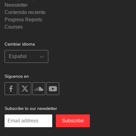
Newsletter
Contenido reciente
Progress Reports
Courses
Cambiar idioma
Síguenos en
on
on
on
on
facebook
X
soundcloud
youtube
Subscribe to our newsletter
Enter
Subscribe
your
email