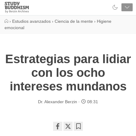
Close
Study
Buddhism
Home
›
Estudios avanzados
›
Ciencia de la mente
›
Higiene
emocional
Estrategias para lidiar
con los ocho
intereses mundanos
Dr. Alexander Berzin
08:31
Share
Bookmark