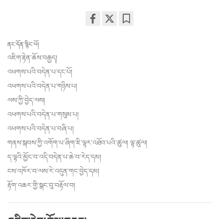
Share
Bookmark
on
ནང་དོན་སྙིང་པོ།
facebook
འཇིག་རྟེན་ཆོས་བརྒྱད།
འཕགས་པའི་བདེན་པ་དང་པོ།
འཕགས་པའི་བདེན་པ་གཉིས་པ།
ལས་ཀྱི་བྱེད་ལས།
འཕགས་པའི་བདེན་པ་གསུམ་པ།
འཕགས་པའི་བདེན་པ་བཞི་པ།
གནས་སྐབས་ཀྱི་འགོག་པ་ཞིག་ཇི་ལྟར་འཐོབ་པའི་ཚུལ། ལྟ་ཚུལ།
ད་ལྟའི་མྱོང་བ་འདི་བདེན་པ་ཆེ་བ་རེད་དམ།
ངས་འཁོར་བ་ལས་རེ་འདུན་གང་བྱེད་དམ།
རྟོག་འཆར་གྱི་སྒང་བུ་བརྟོལ་བ།