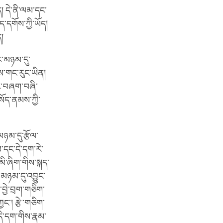
། དེ་ནི་ལམ་དང་
ད་དགོས་ཀྱི་ཡོད།
ད།
ང་མཉམ་དུ་
ས་གང་རུང་ཡིན།
ེར་བཞག་བཞི་
སོད་ནམས་ཀྱི་
ཉམ་དུ་རྩོལ་
པ་དང་དེ་དག་རེ་
མི་ཞིག་གིས་སྐད་
་མཉམ་དུ་འབྱུང་
བྱེ་བྲག་གཅིག་
ང་། རྩེ་གཅིག་
དེ་དག་གིས་རྣམ་