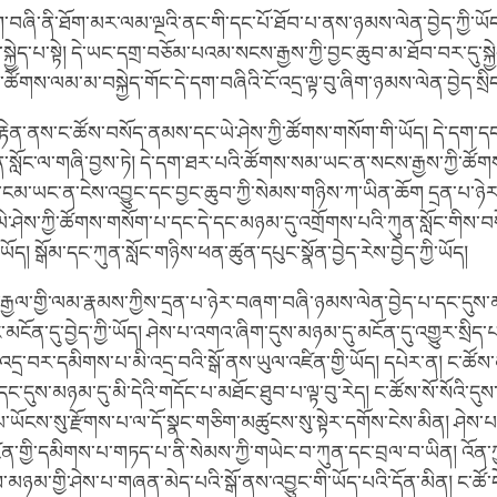
བཞི་ནི་ཐོག་མར་ལམ་ལྔའི་ནང་གི་དང་པོ་ཐོབ་པ་ནས་ཉམས་ལེན་བྱེད་ཀྱི་ཡོད
སྐྱེད་པ་སྟེ། དེ་ཡང་དགྲ་བཅོམ་པའམ་སངས་རྒྱས་ཀྱི་བྱང་ཆུབ་མ་ཐོབ་བར་དུ་སྐྱེ
་ཚོགས་ལམ་མ་བསྐྱེད་གོང་དེ་དག་བཞིའི་ངོ་འདྲ་ལྟ་བུ་ཞིག་ཉམས་ལེན་བྱེད་སྲི
ེན་ནས་ང་ཚོས་བསོད་ནམས་དང་ཡེ་ཤེས་ཀྱི་ཚོགས་གསོག་གི་ཡོད། དེ་དག་ད
་སློང་ལ་གཞི་བྱས་ཏེ། དེ་དག་ཐར་པའི་ཚོགས་སམ་ཡང་ན་སངས་རྒྱས་ཀྱི་ཚོག
ང་ངམ་ཡང་ན་ངེས་འབྱུང་དང་བྱང་ཆུབ་ཀྱི་སེམས་གཉིས་ཀ་ཡིན་ཆོག དྲན་པ་ཉ
ེ་ཤེས་ཀྱི་ཚོགས་གསོག་པ་དང་དེ་དང་མཉམ་དུ་འགྲོགས་པའི་ཀུན་སློང་གིས་བ
ད། སྒོམ་དང་ཀུན་སློང་གཉིས་ཕན་ཚུན་དཔུང་སྣོན་བྱེད་རེས་བྱེད་ཀྱི་ཡོད།
ྒྱལ་གྱི་ལམ་རྣམས་ཀྱིས་དྲན་པ་ཉེར་བཞག་བཞི་ཉམས་ལེན་བྱེད་པ་དང་དུས་མ
ུང་མངོན་དུ་བྱེད་ཀྱི་ཡོད། ཤེས་པ་འགའ་ཞིག་དུས་མཉམ་དུ་མངོན་དུ་འགྱུར་སྲིད་
་འདྲ་བར་དམིགས་པ་མི་འདྲ་བའི་སྒོ་ནས་ཡུལ་འཛིན་གྱི་ཡོད། དཔེར་ན། ང་ཚོས་
ང་དུས་མཉམ་དུ་མི་དེའི་གདོང་པ་མཐོང་ཐུབ་པ་ལྟ་བུ་རེད། ང་ཚོས་སོ་སོའི་དུས
་ཡོངས་སུ་རྫོགས་པ་ལ་དོ་སྣང་གཅིག་མཚུངས་སུ་སྟེར་དགོས་ངེས་མིན། ཤེས་པ་
ཛིན་གྱི་དམིགས་པ་གཏད་པ་ནི་སེམས་ཀྱི་གཡེང་བ་ཀུན་དང་བྲལ་བ་ཡིན། འོན་ཀྱ
ས་མཉམ་གྱི་ཤེས་པ་གཞན་མེད་པའི་སྒོ་ནས་འབྱུང་གི་ཡོད་པའི་དོན་མིན། ང་ཚོ་