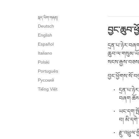
སྐད་ཡིག་གཞན།
Deutsch
བྱང་ཆུབ་ཕ
English
Español
དྲན་པ་ཉེར་བཞག་
Italiano
ཆུབ་ལ་གསུམ་ཡོ
སངས་རྒྱས་བཅས
Polski
Português
བྱང་ཕྱོགས་སོ་བད
Русский
Tiếng Việt
དྲན་པ་ཉེ
བཞག ཆོས་
ཡང་དག་སྤོང
བ། མི་དགེ
རྫུ་འཕྲུལ