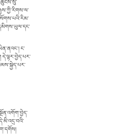
མཚུངས་སུ་
ྱས་ཀྱི་རིགས་ལ་
སོགས་པའི་རིམ་
ི་དམིགས་ཡུལ་དང་
ཡིན་ནའང་། ང་
དེ་ལྟར་བྱེད་པར་
ེམས་སྐྱེད་པར་
ོན་འགོག་བྱེད་
ེ་མི་འདྲ་བའི་
ཞིག་དགོས།