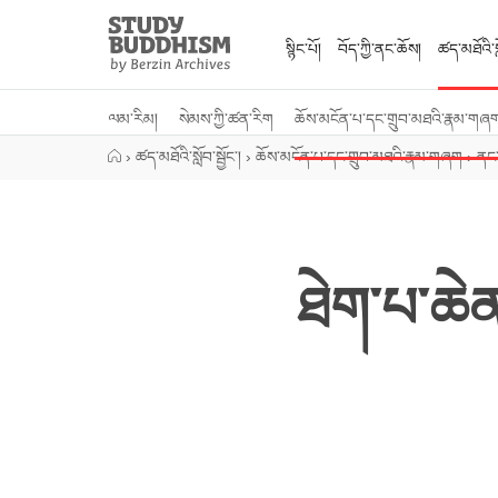
Close
Study
Buddhism
སྙིང་པོ།
བོད་ཀྱི་ནང་ཆོས།
ཚད་མཐོའི་སླ
Home
ལམ་རིམ།
སེམས་ཀྱི་ཚན་རིག
ཆོས་མངོན་པ་དང་གྲུབ་མཐའི་རྣམ་གཞ
›
ཚད་མཐོའི་སློབ་སྦྱོང་།
›
ཆོས་མངོན་པ་དང་གྲུབ་མཐའི་རྣམ་གཞག
›
ནང་
ཐེག་པ་ཆེན