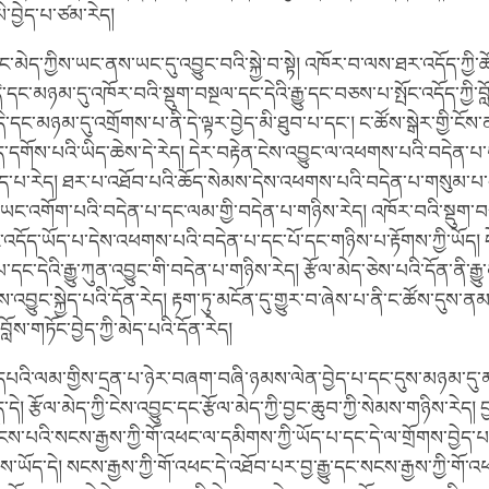
་བྱེད་པ་ཙམ་རེད།
ང་མེད་ཀྱིས་ཡང་ནས་ཡང་དུ་འབྱུང་བའི་སྐྱེ་བ་སྟེ། འཁོར་བ་ལས་ཐར་འདོད་ཀྱི
 དེ་དང་མཉམ་དུ་འཁོར་བའི་སྡུག་བསྔལ་དང་དེའི་རྒྱུ་དང་བཅས་པ་སྤོང་འདོད་ཀྱི་
ེ་དང་མཉམ་དུ་འགྲོགས་པ་ནི་དེ་ལྟར་བྱེད་མི་ཐུབ་པ་དང་། ང་ཚོས་སྒེར་གྱི་ངོས་
ེད་དགོས་པའི་ཡིད་ཆེས་དེ་རེད། དེར་བརྟེན་ངེས་འབྱུང་ལ་འཕགས་པའི་བདེན་པ་བ
ོད་པ་རེད། ཐར་པ་འཐོབ་པའི་ཆོད་སེམས་དེས་འཕགས་པའི་བདེན་པ་གསུམ་པ
དེ་ཡང་འགོག་པའི་བདེན་པ་དང་ལམ་གྱི་བདེན་པ་གཉིས་རེད། འཁོར་བའི་སྡུག་བསྔལ
འདོད་ཡོད་པ་དེས་འཕགས་པའི་བདེན་པ་དང་པོ་དང་གཉིས་པ་རྟོགས་ཀྱི་ཡོད། ད
་དང་དེའི་རྒྱུ་ཀུན་འབྱུང་གི་བདེན་པ་གཉིས་རེད། རྩོལ་མེད་ཅེས་པའི་དོན་ནི་ར
ས་འབྱུང་སྐྱེད་པའི་དོན་རེད། རྟག་ཏུ་མངོན་དུ་གྱུར་བ་ཞེས་པ་ནི་ང་ཚོས་དུས་
ོས་གཏོང་བྱེད་ཀྱི་མེད་པའི་དོན་རེད།
དཔའི་ལམ་གྱིས་དྲན་པ་ཉེར་བཞག་བཞི་ཉམས་ལེན་བྱེད་པ་དང་དུས་མཉམ་དུ་མངོ
དེ། རྩོལ་མེད་ཀྱི་ངེས་འབྱུང་དང་རྩོལ་མེད་ཀྱི་བྱང་ཆུབ་ཀྱི་སེམས་གཉིས་རེད།
ོངས་པའི་སངས་རྒྱས་ཀྱི་གོ་འཕང་ལ་དམིགས་ཀྱི་ཡོད་པ་དང་དེ་ལ་གྲོགས་བྱེད་པ
ཡོད་དེ། སངས་རྒྱས་ཀྱི་གོ་འཕང་དེ་འཐོབ་པར་བྱ་རྒྱུ་དང་སངས་རྒྱས་ཀྱི་གོ་འ