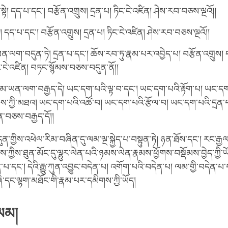
་སྟེ། དད་པ་དང་། བརྩོན་འགྲུས། དྲན་པ། ཏིང་ངེ་འཛིན། ཤེས་རབ་བཅས་ལྔའོ།།
ྟེ། དད་པ་དང་། བརྩོན་འགྲུས། དྲན་པ། ཏིང་ངེ་འཛིན། ཤེས་རབ་བཅས་ལྔའོ།།
ན་ལག་བདུན་ཏེ། དྲན་པ་དང་། ཆོས་རབ་ཏུ་རྣམ་པར་འབྱེད་པ། བརྩོན་འགྲུས།
ིང་ངེ་འཛིན། བཏང་སྙོམས་བཅས་བདུན་ནོ།།
ཡན་ལག་བརྒྱད་དེ། ཡང་དག་པའི་ལྟ་བ་དང་། ཡང་དག་པའི་རྟོག་པ། ཡང་ད
ས་ཀྱི་མཐའ། ཡང་དག་པའི་འཚོ་བ། ཡང་དག་པའི་རྩོལ་བ། ཡང་དག་པའི་དྲན་
ིན་བཅས་བརྒྱད་དོ།།
ུན་གྱིས་འཕེལ་རིམ་བཞིན་དུ་ལམ་ལྔ་སྐྱེད་པ་བསྟུན་ཏེ། ཉན་ཐོས་དང་། རང་རྒྱལ
ྱིས་ཐུན་མོང་དུ་ལྷུར་ལེན་པའི་ཉམས་ལེན་རྣམས་ཕྱོགས་བསྡོམས་བྱེད་ཀྱི་ཡོ
་པ་དང་། དེའི་རྒྱུ་ཀུན་འབྱུང་བདེན་པ། འགོག་པའི་བདེན་པ། ལམ་གྱི་བདེ
ི་དང་ལྷག་མཐོང་གི་རྣམ་པར་དམིགས་ཀྱི་ཡོད།
་ལམ།