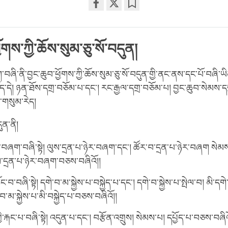
Share
Bookmark
on
facebook
ྱོགས་ཀྱི་ཆོས་སུམ་ཅུ་སོ་བདུན།
བཞི་ནི་བྱང་ཆུབ་ཕྱོགས་ཀྱི་ཆོས་སུམ་ཅུ་སོ་བདུན་གྱི་ནང་ནས་དང་པོ་བཞི་ཡི
ད་དེ། ཉན་ཐོས་དགྲ་བཅོམ་པ་དང་། རང་རྒྱལ་དགྲ་བཅོམ་པ། བྱང་ཆུབ་སེམས་
་གསུམ་རེད།
ུན་ནི།
ར་བཞག་བཞི་སྟེ། ལུས་དྲན་པ་ཉེར་བཞག་དང་། ཚོར་བ་དྲན་པ་ཉེར་བཞག སེམས
དྲན་པ་ཉེར་བཞག་བཅས་བཞིའོ།།
་བ་བཞི་སྟེ། དགེ་བ་མ་སྐྱེས་པ་བསྐྱེད་པ་དང་། དགེ་བ་སྐྱེས་པ་སྤེལ་བ། མི་དགེ་བ
་བ་མ་སྐྱེས་པ་མི་བསྐྱེད་པ་བཅས་བཞིའོ།།
་གྱི་རྐང་པ་བཞི་སྟེ། འདུན་པ་དང་། བརྩོན་འགྲུས། སེམས་པ། དཔྱོད་པ་བཅས་བཞིའ