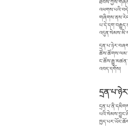
ཐབས་ཀྱིས་གཞན་དོ
འཕགས་པའི་བདེན་
གཞིགས་ནས་རེད།
པ་དེ་དག་བརྒྱུད
འདུན་སེམས་མི་བ
དྲན་པ་ཉེར་བཞག་
ཚོས་ཚོགས་ལམ་མ་
ང་ཚོས་རྒྱུ་མཚན
འབད་དགོས།
དྲན་པ་ཉེར
དྲན་པ་ནི་དམིགས
པའི་སེམས་བྱུང་ཞ
ཁྱད་པར་ཡོང་ཆོག 