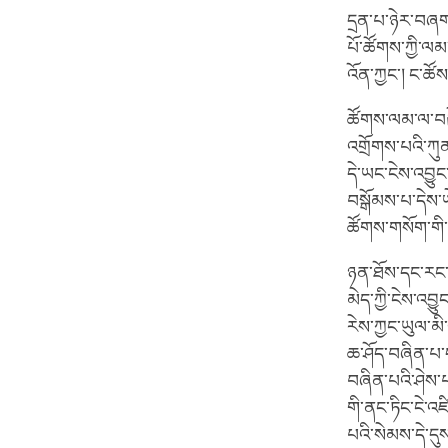
དྲན་པ་ཉེར་བཞག་
པོ་ཚོགས་ཀྱི་ལམ་
འོན་ཀྱང་། ང་ཚོས
ཚོགས་ལམ་ལ་བརྟ
འགྲོགས་པའི་ཀུན
དེ་ཡང་ངེས་འབྱུ
བསྒོམས་པ་དེས་ཡ
ཚོགས་གསོག་གི་ཡོ
ཉན་ཐོས་དང་རང་ར
མེད་ཀྱི་ངེས་འབྱ
རེས་ཀྱང་ཡུལ་མི
ཆ་ཤོད་བཞིན་པ་ད
བཞིན་པའི་ཤེས་པ
གི་ནང་ཏིང་ངེ་འ
པའི་སེམས་དེ་དུ