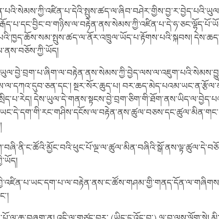
ན་པའི་སེམས་ཀྱི་འཛིན་པ་དེའི་སྤུས་ཚད་ལ་ཞིབ་བཤེར་གྱིས་བྱ་ར་བྱེད་པའི་ཡུ
 རྒོད་པ་དང་བྱིང་བ་གཉིས་ལ་བརྟེན་ནས་སེམས་ཀྱི་འཛིན་པ་དེ་ཧ་ཅང་ལྷོད་པོ་ཡོད
པའི་ཁྱད་ཆོས་སམ་སྤུས་ཚད་ལ་ནོར་འཁྲུལ་ཡོད་པ་རྟོགས་པའི་སྐབས། དེས་ཆད
ུལ་ནས་བཅོས་ཀྱི་ཡོད།
་ཡུལ་བྱེ་བྲག་པ་ཞིག་ལ་བརྟེན་ནས་སེམས་ཀྱི་བྱེད་ལས་ལ་འཇུག་པའི་སེམས་བྱུང
་ལས་ལ་དཀའ་དུབ་ཅན་དང་། སྔར་སོར་ཆུད་པ། བར་ཆད་མེད་པའམ་ཡང་ན་རྩོལ་
ག་སྲིད་པ་རེད། དེས་ཡུལ་དེ་གནས་སྟངས་བྱེ་བྲག་ཅིག་གི་ཐོག་ནས་ཡིད་ལ་བྱེ
ེ། དེ་ཡང་དེ་དག་གི་རང་གཤིས་དངོས་ལ་བརྟེན་ནས་ཚུལ་བཅས་དང་ཚུལ་མིན་གང་ར
ད།
ཞི་ནི་ང་ཚོའི་མྱོང་བའི་ཕུང་པོ་ལྔ་ལ་ཚུལ་མིན་བཞིའི་སྒོ་ནས་ལྟ་ཚུལ་དེ་བཅོ
ི་ཡོད།
ཀྱི་འཛིན་པ་ཡང་དག་པ་ལ་བརྟེན་ནས་ང་ཚོས་གཤམ་གྱི་གནད་དོན་ལ་གཞིག
ཡང་།
ས་པོ་ལ་ཆ་བཞག་ན། འདི་ལ་གཙང་བར་ (ཡིད་དུ་འོང་བ་) ལྟ་བ་ལས་ལྡོག་སྟེ། 