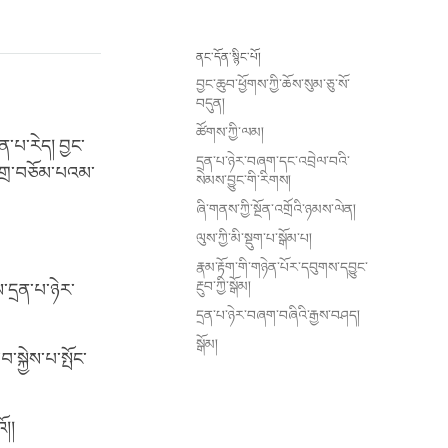
ནང་དོན་སྙིང་པོ།
བྱང་ཆུབ་ཕྱོགས་ཀྱི་ཆོས་སུམ་ཅུ་སོ་
བདུན།
ཚོགས་ཀྱི་ལམ།
ན་པ་རེད། བྱང་
དྲན་པ་ཉེར་བཞག་དང་འབྲེལ་བའི་
དགྲ་བཅོམ་པའམ་
སེམས་བྱུང་གི་རིགས།
ཞི་གནས་ཀྱི་སྔོན་འགྲོའི་ཉམས་ལེན།
ལུས་ཀྱི་མི་སྡུག་པ་སྒོམ་པ།
རྣམ་རྟོག་གི་གཉེན་པོར་དབུགས་དབྱུང་
རྔུབ་ཀྱི་སྒོམ།
་དྲན་པ་ཉེར་
དྲན་པ་ཉེར་བཞག་བཞིའི་རྒྱས་བཤད།
སྒོམ།
་སྐྱེས་པ་སྤོང་
ོ།།