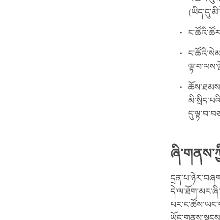
(ཡིད་དུ་མི
ང་ཚོའི་ཚོ
ང་ཚོའི་སེ
ལྟ་བ་ལས་ལྡ
ཆོས་ཐམས་
མི་སྲིད་པ
དུ་ལྟ་བ་བ
ཞི་གནས་ཀྱ
དྲན་པ་ཉེར་བཞག
དེ་ལ་ཐོག་མར་ཞི
པར་ང་ཚོས་ཡང་དག
ཡོད་གནས་སྟངས་