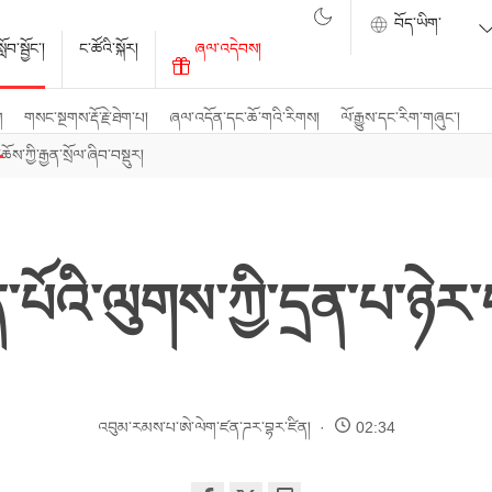
ོབ་སྦྱོང་།
ང་ཚོའི་སྐོར།
ཞལ་འདེབས།
ག
གསང་སྔགས་རྡོ་རྗེ་ཐེག་པ།
ཞལ་འདོན་དང་ཆོ་གའི་རིགས།
ལོ་རྒྱུས་དང་རིག་གཞུང་།
ཆོས་ཀྱི་རྒྱན་སྲོལ་ཞིབ་བསྡུར།
་པོའི་ལུགས་ཀྱི་དྲན་པ་ཉེ
འབུམ་རམས་པ་ཨེ་ལེག་ཛན་ཌར་བྷར་ཛིན།
02:34