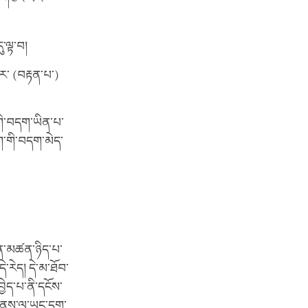
ུ་ལྟ་བ།
པར་ (བརྟན་པ་)
གི་བདག་ཡིན་པ་
ཟག་གི་བདག་མེད་
ེན་མཚན་ཉིད་པ་
་རེད། དེ་མ་ཐོབ་
ེད་པ་ནི་དངོས་
ི་གནས་ལ་ཡང་དག་