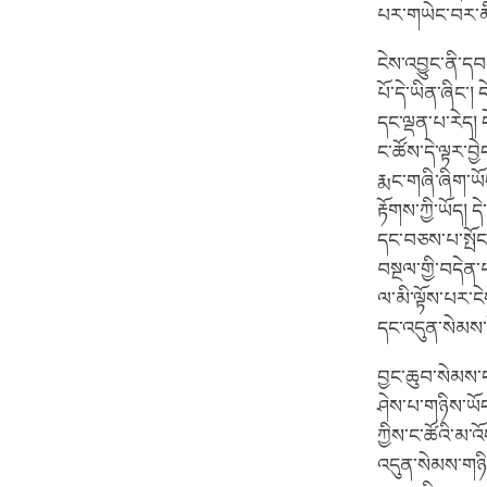
པར་གཡེང་བར་མི
ངེས་འབྱུང་ནི་དབ
པོ་དེ་ཡིན་ཞིང་།
དང་ལྡན་པ་རེད། ད
ང་ཚོས་དེ་ལྟར་བྱ
རྨང་གཞི་ཞིག་ཡ
རྟོགས་ཀྱི་ཡོད། 
དང་བཅས་པ་སྤོང་
བསྔལ་གྱི་བདེན་པ
ལ་མི་ལྟོས་པར་ངེ
དང་འདུན་སེམས་བླ
བྱང་ཆུབ་སེམས་
ཤེས་པ་གཉིས་ཡོད་
ཀྱིས་ང་ཚོའི་མ་འ
འདུན་སེམས་གཉིས་