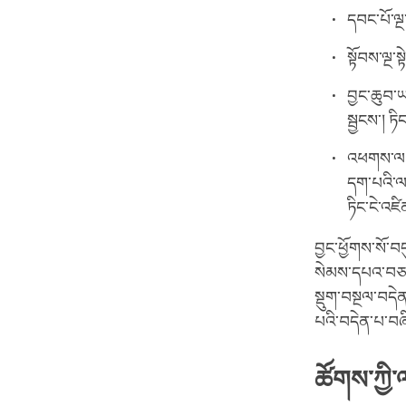
དབང་པོ་ལྔ
སྟོབས་ལྔ་ས
བྱང་ཆུབ་ཡ
སྦྱངས་། ཏ
འཕགས་ལམ་
དག་པའི་ལ
ཏིང་ངེ་འཛ
བྱང་ཕྱོགས་སོ་བད
སེམས་དཔའ་བཅས་ཀ
སྡུག་བསྔལ་བདེན
པའི་བདེན་པ་བཞ
ཚོགས་ཀྱི