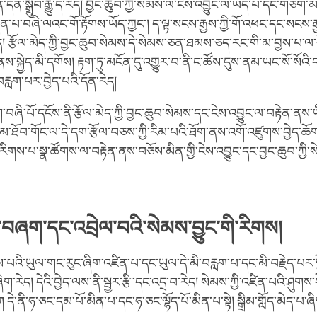
ན་སྒྲུབ་རྒྱུ་དེ་རེད། བྱང་ཆུབ་ཀྱི་སེམས་ལ་ངེས་འབྱུང་ལ་ཡོད་པ་དང་གཅིག་
པ་བཞི་ལའང་གོ་རྟོགས་ཡོད་ཀྱང་། ད་ལྟ་སངས་རྒྱས་ཀྱི་གོ་འཕང་དང་སངས་རྒ
 རྩོལ་མེད་ཀྱི་བྱང་ཆུབ་སེམས་དེ་སེམས་ཅན་ཐམས་ཅད་རང་གི་མ་བྱས་པ་ལ་
་ནས་སྐྱེད་མི་དགོས། རྟག་ཏུ་མངོན་དུ་འགྱུར་བ་ནི་ང་ཚོས་དུས་ནམ་ཡང་སོ་སོའ
རླག་པར་བྱེད་པའི་དོན་རེད།
བཞི་པོ་དངོས་ནི་རྩོལ་མེད་ཀྱི་བྱང་ཆུབ་སེམས་དང་ངེས་འབྱུང་ལ་བརྟེན་ནས་
ཐོབ་གོང་ལ་དེ་དག་རྩོལ་བཅས་ཀྱི་རིམ་པའི་ཐོག་ནས་འགོ་འཛུགས་བྱེད་ཆོག 
་རིགས་པ་སྣ་ཚོགས་ལ་བརྟེན་ནས་བཅོས་མིན་གྱི་ངེས་འབྱུང་དང་བྱང་ཆུབ་ཀྱི་ས
་བཞག་དང་འབྲེལ་བའི་སེམས་བྱུང་གི་རིགས།
་པའི་ཡུལ་གང་རུང་ཞིག་འཛིན་པ་དང་ཡུལ་དེ་མི་བརླག་པ་དང་མི་བརྗེད་པར་སྔ
ིག་རེད། དེའི་བྱེད་ལས་ནི་སྦྱར་རྩི་དང་འདྲ་བ་རེད། སེམས་ཀྱི་འཛིན་པའི་ཤུགས་ད
དེ་ནི་ཧ་ཅང་དམ་པོ་མིན་པ་དང་ཧ་ཅང་ལྷོད་པོ་མིན་པ་སྟེ། སྒྲིམ་གློད་མེད་པ་