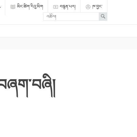
མིང་ཚིག་རིའུ་མིག
བརྙན་པར།
ཁ་བྱང་
Enter
Search
search
term
ར་བཞག་བཞི།