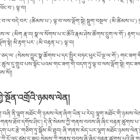
་འོང་བ་) ལྟ་བ།
ར་བ་ལ་བདེ་བར་ (ཚིམས་པ་) ལྟ་བ་ལས་ལྡོག་སྟེ། སྡུག་བསྔལ་ (མི་ཚིམས་པ་) ད
མས་ལ་ (མིག རྣ་བ། སྣ་ལ་སོགས་པ་ང་ཚོའི་རྣམ་ཤེས་ཚོགས་དྲུག་ལ་གོ་) རྟག་
ོག་སྟེ། མི་རྟག་པར་ (མི་བརྟན་པ་) ལྟ་བ།
ཅད་ལ་ (སེམས་བྱུང་སྣ་ཚོགས་པ་དང་སྤྱིར་བཏང་ཕུང་པོ་ལྔ་ལ་གོ་) གང་ཟག་
འི་ཚུལ་དུ་གྲུབ་པས་སྟོང་པའམ་གང་ཟག་གི་བདག་ཏུ་ལྟ་བ་ལས་ལྡོག་སྟེ། གང་
ཅས་སོ།།
ི་སྔོན་འགྲོའི་ཉམས་ལེན།
་བཞི་ནི་ལྷག་མཐོང་གི་ཉམས་ལེན་ཞིག་ཡིན་པ་རེད། ལྷག་མཐོང་གི་ཉམས་ལ
་གནས་ཐོབ་དགོས་ཤིང་། དེ་ནི་སེམས་ཀྱི་གནས་བབས་ཞི་ཞིང་བརྟན་ཚུགས་པ་དེ
་པར་རྩེ་གཅིག་ཏུ་སྒོམ་མི་ཐུབ། ཞི་གནས་མེད་པར་ལྷག་མཐོང་ཉམས་ལེན་བྱ
ཀྱི་ངོ་འདྲ་ཙམ་དུ་ཟད། སེམས་ཀྱི་གནས་བབས་ཞི་ཞིང་བརྟན་ཚུགས་པའི་ཞ