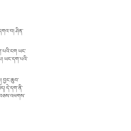
 དགའ་བ། ཤིན་
ག་པའི་ངག ཡང་
པ། ཡང་དག་པའི་
། བྱང་ཆུབ་
ད། དེ་དག་ནི་
ན་པ་བཅས་འཕགས་