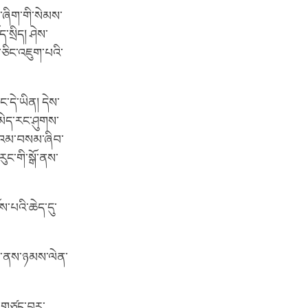
ལ་ཞིག་གི་སེམས་
་སྲིད། ཤེས་
་ཅིང་འཇུག་པའི་
་དེ་ཡིན། དེས་
མེད་རང་ཤུགས་
ད་པའམ་བསམ་ཞིབ་
ུང་གི་སྒོ་ནས་
ས་པའི་ཆེད་དུ་
ས་ནས་ཉམས་ལེན་
མི་གཙང་བར་