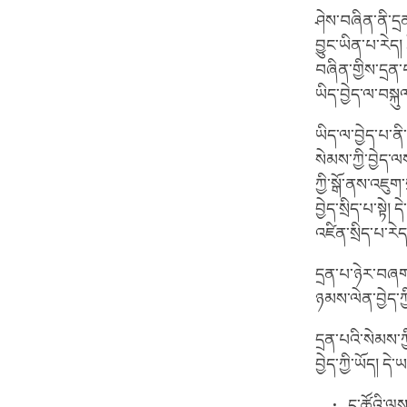
ཤེས་བཞིན་ནི་དྲ
བྱུང་ཡིན་པ་རེད།
བཞིན་གྱིས་དྲན་
ཡིད་བྱེད་ལ་བསྐ
ཡིད་ལ་བྱེད་པ་ནི
སེམས་ཀྱི་བྱེད
ཀྱི་སྒོ་ནས་འཇུ
བྱེད་སྲིད་པ་སྟ
འཛིན་སྲིད་པ་རེ
དྲན་པ་ཉེར་བཞག་བ
ཉམས་ལེན་བྱེད་ཀྱ
དྲན་པའི་སེམས་
བྱེད་ཀྱི་ཡོད། དེ་
ང་ཚོའི་ལུ