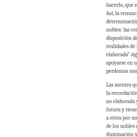
hacerlo, que 
Así, la renunc
determinación
nobles: las c
disposición d
realidades de
elaborada” si
apoyarse en u
perdemos nue
Las mentes qu
la recordació
no elaborada 
futura y tien
a otros por m
de los nobles
iluminación y