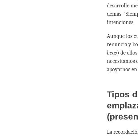
desarrolle me
demás. “Siemp
intenciones.
Aunque los cu
renuncia y bo
bcas
) de ello
necesitamos e
apoyarnos en
Tipos d
emplaz
(presen
La recordació