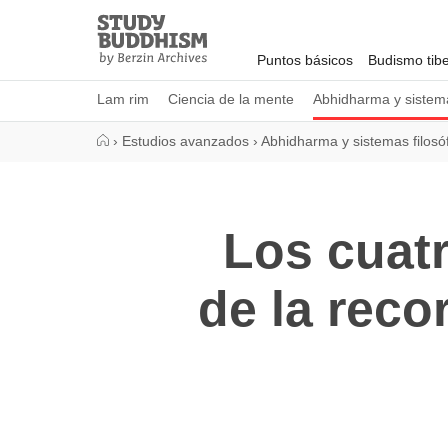
Close
Study
Buddhism
Puntos básicos
Budismo tib
Home
Lam rim
Ciencia de la mente
Abhidharma y sistema
›
Estudios avanzados
›
Abhidharma y sistemas filosó
Los cuat
de la reco