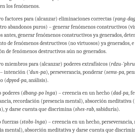
en los fenómenos.
ro factores para (alcanzar) eliminaciones correctas (
yang-dag
atro abandonos puros) – generar fenómenos constructivos (vi
s antes, generar fenómenos constructivos ya generados, dete
to de fenómenos destructivos (no virtuosos) ya generados, e
ón de fenómenos destructivos aún no generados.
ro miembros para (alcanzar) poderes extrafísicos (
rdzu-‘phru
 – intención (
‘dun-pa
), perseverancia, ponderar (
sems-pa
, pen
o (
dpyod-pa
, análisis).
o poderes (
dbang-po lnga
) – creencia en un hecho (
dad-pa
, fe
ancia, recordación (presencia mental), absorción meditativa (
n
), y darse cuenta que discrimina (
shes-rab
, sabiduría).
o fuerzas (
stobs-lnga
) – creencia en un hecho, perseverancia,
ia mental), absorción meditativa y darse cuenta que discrimi