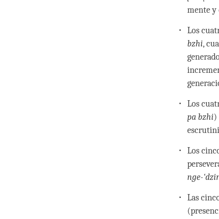
mente y 
Los cuat
bzhi
, cu
generado
incremen
generaci
Los cuat
pa bzhi
)
escrutini
Los cinc
persever
nge-‘dzi
Las cinc
(presenc