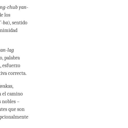
ng-chub yan-
de los
’-ba
), sentido
uanimidad
yan-lag
o, palabra
, esfuerzo
iva correcta.
vakas,
n el camino
s nobles –
ntes que son
epcionalmente