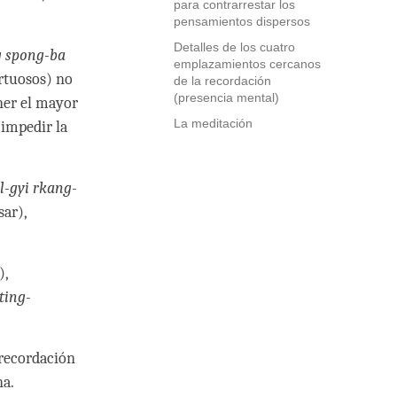
para contrarrestar los
pensamientos dispersos
Detalles de los cuatro
 spong-ba
emplazamientos cercanos
rtuosos) no
de la recordación
(presencia mental)
ner el mayor
La meditación
 impedir la
l-gyi rkang-
sar),
),
ting-
 recordación
na.