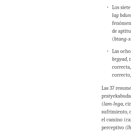
Los siete
lag bdu
fenómen
de aptitu
(
btang-
Las ocho
brgyad
,
correcta,
correcto
Las 37 resum
pratyekabudas
(
lam-lnga
, c
sufrimiento, 
el camino (ca
perceptivo (
l