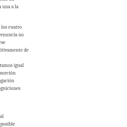
 una a la
 los cuatro
renuncia no
rse
nitivamente de
tamos igual
bsorción
agación
ogniciones
al
 posible