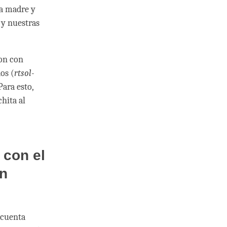
ra madre y
 y nuestras
on con
os (
rtsol-
Para esto,
hita al
 con el
ón
 cuenta