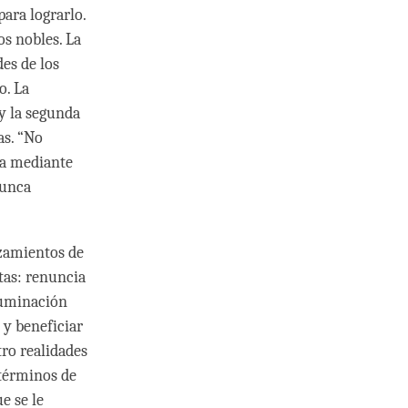
ara lograrlo.
os nobles. La
es de los
o. La
 y la segunda
as. “No
la mediante
nunca
azamientos de
tas: renuncia
luminación
 y beneficiar
tro realidades
 términos de
e se le