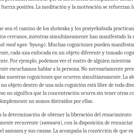
fuerza positiva. La meditación y la motivación se refuerzan la
e son el camino de los shrávaka y los pratyekabuda practican
os cercanos, mientras simultáneamente han manifestado la 
sol-med nges-‘byung
). Muchas cogniciones pueden manifesta
te, cada una enfocada en un objeto diferente y tomado cog
nte. Por ejemplo, podemos ver el rostro de alguien mientras
nte escuchamos hablar a la persona. No necesariamente pres
das nuestras cogniciones que ocurren simultáneamente. La a
 un objeto dentro de una sola cognición está libre de toda div
eso no significa que la concentración ocurra sin tener otras c
Simplemente no somos distraídos por ellas.
s la determinación de obtener la liberación del renacimiento
mente recurrente (
samsara
), con la disposición de renunciar 
el samsara y sus causas. La acompaña la convicción de que es