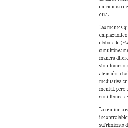
entramado de 
otra.
Las mentes qu
emplazamient
elaborada (
rt
simultáneamen
manera difere
simultáneame
atención a to
meditativa en
mental, pero 
simultáneas. 
La renuncia e
incontrolable
sufrimiento d