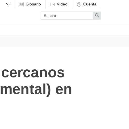
Glosario
Vídeo
Cuenta
Enter
Search
search
term
 cercanos
 mental) en