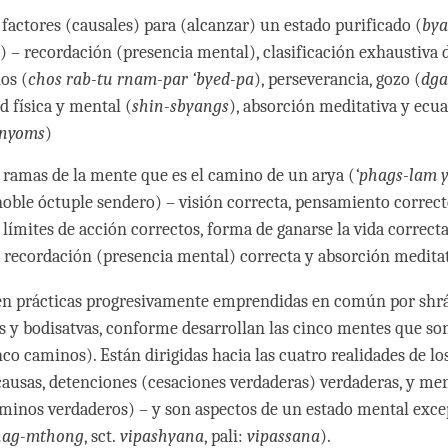
 factores (causales) para (alcanzar) un estado purificado (
bya
n
) – recordación (presencia mental), clasificación exhaustiva 
os (
chos rab-tu rnam-par ‘byed-pa
), perseverancia, gozo (
dga
d física y mental (
shin-sbyangs
), absorción meditativa y ec
snyoms
)
 ramas de la mente que es el camino de un arya (
‘phags-lam 
 noble óctuple sendero) – visión correcta, pensamiento correct
 límites de acción correctos, forma de ganarse la vida correcta
, recordación (presencia mental) correcta y absorción meditat
en prácticas progresivamente emprendidas en común por shrá
 y bodisatvas, conforme desarrollan las cinco mentes que so
inco caminos). Están dirigidas hacia las cuatro realidades de lo
causas, detenciones (cesaciones verdaderas) verdaderas, y me
minos verdaderos) – y son aspectos de un estado mental exc
hag-mthong
, sct.
vipashyana
, pali:
vipassana
).