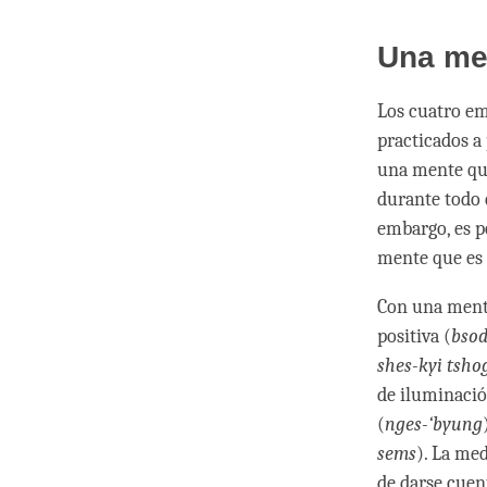
Una men
Los cuatro em
practicados a
una mente que
durante todo 
embargo, es p
mente que es 
Con una mente
positiva (
bsod
shes-kyi tsho
de iluminació
(
nges-‘byung
sems
). La me
de darse cuen