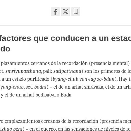
Share
Bookmark
on
facebook
factores que conducen a un esta
ado
plazamientos cercanos de la recordación (presencia mental) 
sct.
smrtyupasthana
, pali:
satipatthana
) son los primeros de lo
a un estado purificado (
byang-chub yan-lag so-bdun
). Hay 
byang-chub
, sct.
bodhi
) – el de un arhat shrávaka, el de un arh
y el de un arhat bodisatva o Buda.
ro emplazamientos cercanos de la recordación (presencia men
bzhag bzhi
) – en el cuerpo, en las sensaciones de niveles de fel