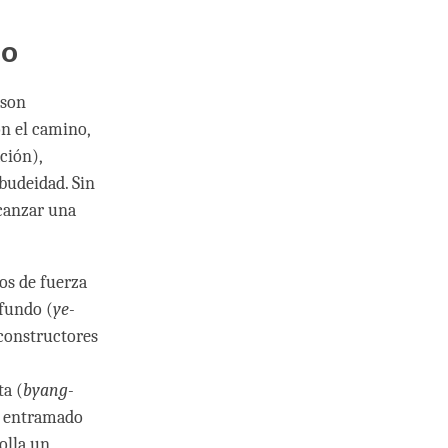
lo
 son
on el camino,
ción),
 budeidad. Sin
lcanzar una
os de fuerza
ofundo (
ye-
 constructores
ta (
byang-
n entramado
olla un