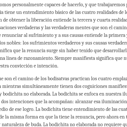
somos personalmente capaces de hacerlo, y que trabajaremos p
ia tiene un entendimiento básico de las cuatro realidades de l
 de obtener la liberación entiende la tercera y cuarta realidad
esaciones verdaderas y las verdaderas mentes que son el camin
e renunciar al sufrimiento y a sus causas entiende la primera
 los nobles: los sufrimientos verdaderos y sus causas verdader
gnifica que la renuncia surge sin haber tenido que desarrollar
na línea de razonamiento. Siempre manifiesta significa que 
stra convicción e intención.
e son el camino de los bodisatvas practican los cuatro empl
n mientras simultáneamente tienen dos cogniciones manifies
y bodichita no elaborada. La bodichita se enfoca en nuestra i
e dos intenciones que la acompañan: alcanzar esa iluminación
edio de ese logro. La bodichita tiene entendimiento de las cua
 de la misma forma en que la tiene la renuncia, pero ahora en
 naturaleza de buda. La bodichita no elaborada no requiere qu