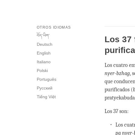
OTROS IDIOMAS
བོད་ཡིག་
Los 37 
Deutsch
purific
English
Italiano
Los cuatro em
Polski
nyer-bzhag
, 
Português
que conducen 
Русский
purificados (
Tiếng Việt
pratyekabuda 
Los 37 son:
Los cuat
pa nyer-