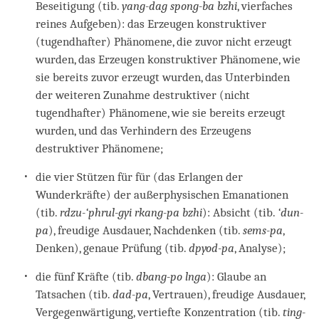
Beseitigung (tib.
yang-dag spong-ba bzhi
, vierfaches
reines Aufgeben): das Erzeugen konstruktiver
(tugendhafter) Phänomene, die zuvor nicht erzeugt
wurden, das Erzeugen konstruktiver Phänomene, wie
sie bereits zuvor erzeugt wurden, das Unterbinden
der weiteren Zunahme destruktiver (nicht
tugendhafter) Phänomene, wie sie bereits erzeugt
wurden, und das Verhindern des Erzeugens
destruktiver Phänomene;
die vier Stützen für für (das Erlangen der
Wunderkräfte) der außerphysischen Emanationen
(tib.
rdzu-‘phrul-gyi rkang-pa bzhi
): Absicht (tib.
‘dun-
pa
), freudige Ausdauer, Nachdenken (tib.
sems-pa
,
Denken), genaue Prüfung (tib.
dpyod-pa
, Analyse);
die fünf Kräfte (tib.
dbang-po lnga
): Glaube an
Tatsachen (tib.
dad-pa
, Vertrauen), freudige Ausdauer,
Vergegenwärtigung, vertiefte Konzentration (tib.
ting-