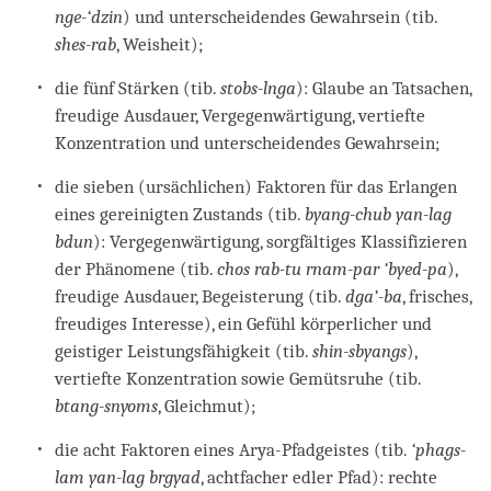
nge-‘dzin
) und unterscheidendes Gewahrsein (tib.
shes-rab
, Weisheit);
die fünf Stärken (tib.
stobs-lnga
): Glaube an Tatsachen,
freudige Ausdauer, Vergegenwärtigung, vertiefte
Konzentration und unterscheidendes Gewahrsein;
die sieben (ursächlichen) Faktoren für das Erlangen
eines gereinigten Zustands (tib.
byang-chub yan-lag
bdun
): Vergegenwärtigung, sorgfältiges Klassifizieren
der Phänomene (tib.
chos rab-tu rnam-par ‘byed-pa
),
freudige Ausdauer, Begeisterung (tib.
dga’-ba
, frisches,
freudiges Interesse), ein Gefühl körperlicher und
geistiger Leistungsfähigkeit (tib.
shin-sbyangs
),
vertiefte Konzentration sowie Gemütsruhe (tib.
btang-snyoms
, Gleichmut);
die acht Faktoren eines Arya-Pfadgeistes (tib.
‘phags-
lam yan-lag brgyad
, achtfacher edler Pfad): rechte