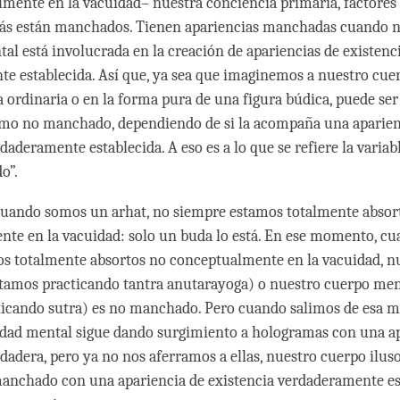
mente en la vacuidad– nuestra conciencia primaria, factores
ás están manchados. Tienen apariencias manchadas cuando n
tal está involucrada en la creación de apariencias de existenc
e establecida. Así que, ya sea que imaginemos a nuestro cue
 ordinaria o en la forma pura de una figura búdica, puede ser
o no manchado, dependiendo de si la acompaña una aparien
rdaderamente establecida. A eso es a lo que se refiere la vari
o”.
cuando somos un arhat, no siempre estamos totalmente absor
te en la vacuidad: solo un buda lo está. En ese momento, c
os totalmente absortos no conceptualmente en la vacuidad, n
estamos practicando tantra anutarayoga) o nuestro cuerpo men
icando sutra) es no manchado. Pero cuando salimos de esa m
idad mental sigue dando surgimiento a hologramas con una a
rdadera, pero ya no nos aferramos a ellas, nuestro cuerpo ilus
anchado con una apariencia de existencia verdaderamente es