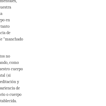
 mentales,
uestra
ia
rpo en
 tanto
cia de
able “manchado
tos no
uando, como
uestro cuerpo
tal (si
editación y
pariencia de
orio o cuerpo
tablecida.