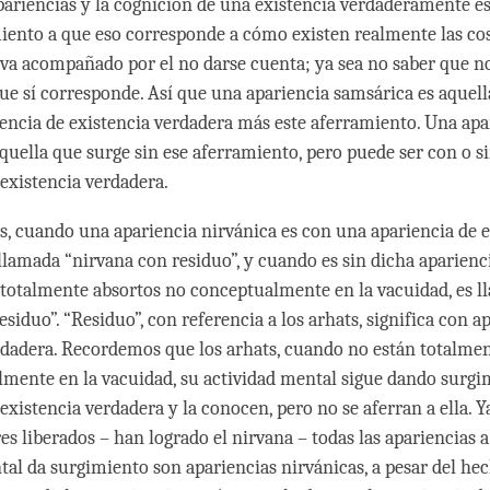
pariencias y la cognición de una existencia verdaderamente es
miento a que eso corresponde a cómo existen realmente las co
va acompañado por el no darse cuenta; ya sea no saber que n
que sí corresponde. Así que una apariencia samsárica es aquel
encia de existencia verdadera más este aferramiento. Una apa
aquella que surge sin ese aferramiento, pero puede ser con o s
 existencia verdadera.
ts, cuando una apariencia nirvánica es con una apariencia de 
llamada “nirvana con residuo”, y cuando es sin dicha apariencia
totalmente absortos no conceptualmente en la vacuidad, es 
esiduo”. “Residuo”, con referencia a los arhats, significa con a
rdadera. Recordemos que los arhats, cuando no están totalme
mente en la vacuidad, su actividad mental sigue dando surgi
existencia verdadera y la conocen, pero no se aferran a ella. Y
es liberados – han logrado el nirvana – todas las apariencias a
tal da surgimiento son apariencias nirvánicas, a pesar del hec