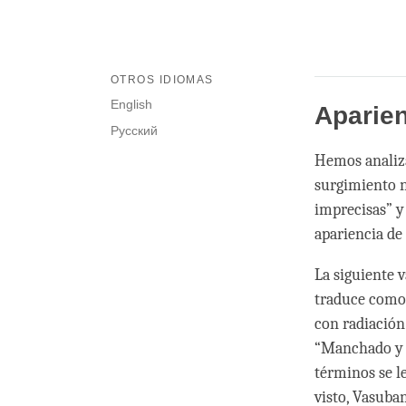
OTROS IDIOMAS
English
Aparie
Русский
Hemos analiza
surgimiento nu
imprecisas” y 
apariencia de 
La siguiente 
traduce como
con radiación
“Manchado y 
términos se l
visto, Vasub