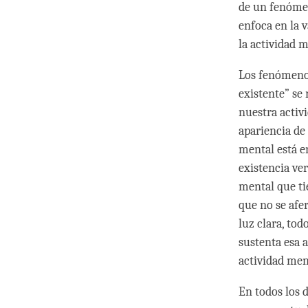
de un fenómen
enfoca en la v
la actividad 
Los fenómeno
existente” se
nuestra activ
apariencia de
mental está e
existencia ve
mental que ti
que no se afe
luz clara, to
sustenta esa 
actividad me
En todos los 