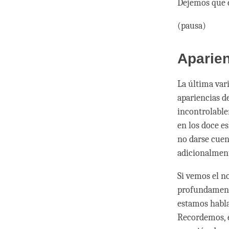
Dejemos que 
(pausa)
Aparie
La última var
apariencias d
incontrolable
en los doce e
no darse cuen
adicionalment
Si vemos el n
profundamente
estamos habla
Recordemos, e