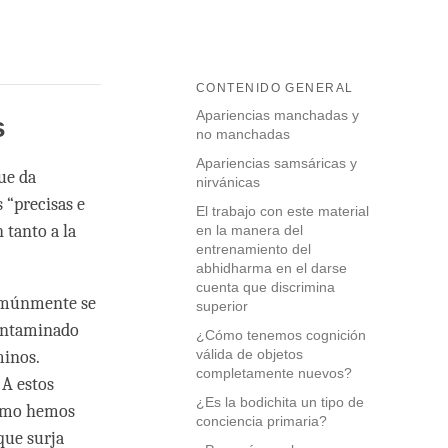
CONTENIDO GENERAL
Apariencias manchadas y
s
no manchadas
Apariencias samsáricas y
ue da
nirvánicas
 “precisas e
El trabajo con este material
 tanto a la
en la manera del
entrenamiento del
abhidharma en el darse
cuenta que discrimina
comúnmente se
superior
ontaminado
¿Cómo tenemos cognición
válida de objetos
minos.
completamente nuevos?
A estos
¿Es la bodichita un tipo de
 Como hemos
conciencia primaria?
que surja