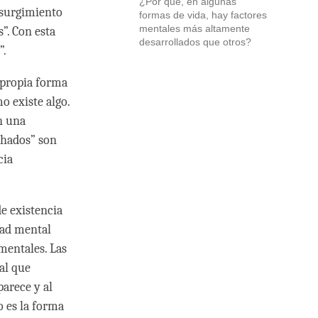
¿Por qué, en algunas
 surgimiento
formas de vida, hay factores
mentales más altamente
”. Con esta
desarrollados que otros?
”.
 propia forma
o existe algo.
n una
chados” son
cia
e existencia
dad mental
mentales. Las
al que
arece y al
 es la forma