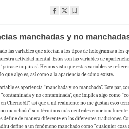
Share
Bookmark
on
facebook
ncias manchadas y no manchada
do las variables que afectan a los tipos de hologramas a los q
estra actividad mental. Estas son las variables de apariencias
“puras e impuras”. Hemos visto que estas variables se refieren
lo que algo es, así como a la apariencia de cómo existe.
variable es apariencia “manchada y no manchada”. Este par, 
 “contaminada y no contaminada”, que implica algo como “c
 en Chernóbil”, así que a mi realmente no me gustan esos tér
no manchado” son términos más neutrales emocionalmente. 
es define de manera diferente en las diferentes tradiciones.
andhu define a un fenómeno manchado como “cualquier cosa 