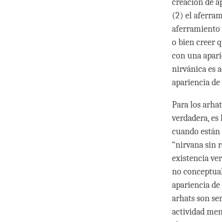
creación de a
(2) el aferra
aferramiento 
o bien creer 
con una apari
nirvánica es 
apariencia de
Para los arha
verdadera, es 
cuando están 
“nirvana sin r
existencia ve
no conceptual
apariencia de 
arhats son ser
actividad men