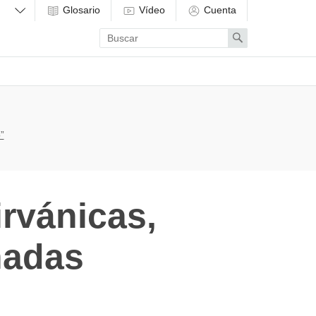
Glosario
Vídeo
Cuenta
Enter
Search
search
term
”
rvánicas,
hadas