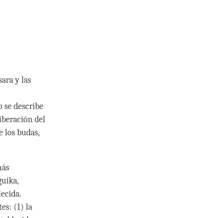
ara y las
 se describe
iberación del
 los budas,
más
guika,
ecida.
s: (1) la