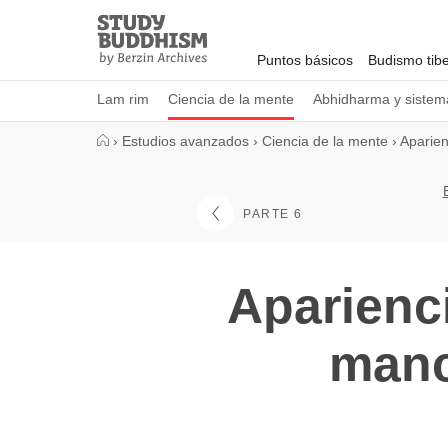
Close
Study
Buddhism
Puntos básicos
Budismo tib
Home
Lam rim
Ciencia de la mente
Abhidharma y sistema
›
Estudios avanzados
›
Ciencia de la mente
›
Aparien
PARTE 6
Aparienc
manc