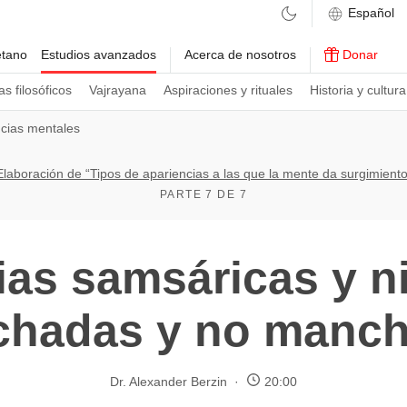
etano
Estudios avanzados
Acerca de nosotros
Donar
s filosóficos
Vajrayana
Aspiraciones y rituales
Historia y cultura
cias mentales
Elaboración de “Tipos de apariencias a las que la mente da surgimiento
PARTE 7 DE 7
ias samsáricas y ni
hadas y no manc
Dr. Alexander Berzin
20:00