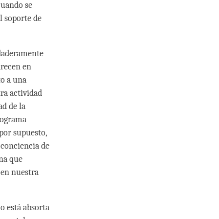
cuando se
l soporte de
rdaderamente
arecen en
to a una
ra actividad
d de la
olograma
 por supuesto,
 conciencia de
ona que
 en nuestra
o está absorta