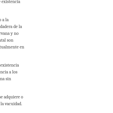
 existencia
 a la
rdadera de la
rvana y no
ntal son
eptualmente en
 existencia
ncia a los
ana sin
se adquiere o
 la vacuidad.