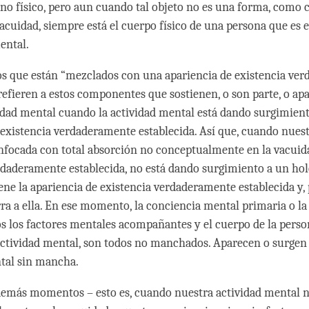
o físico, pero aun cuando tal objeto no es una forma, como 
acuidad, siempre está el cuerpo físico de una persona que es e
mental.
s que están “mezclados con una apariencia de existencia ve
 refieren a estos componentes que sostienen, o son parte, o ap
idad mental cuando la actividad mental está dando surgimien
 existencia verdaderamente establecida. Así que, cuando nuest
nfocada con total absorción no conceptualmente en la vacuida
rdaderamente establecida, no está dando surgimiento a un h
ene la apariencia de existencia verdaderamente establecida y,
rra a ella. En ese momento, la conciencia mental primaria o la
dos los factores mentales acompañantes y el cuerpo de la pers
actividad mental, son todos no manchados. Aparecen o surgen
ntal sin mancha.
demás momentos – esto es, cuando nuestra actividad mental n