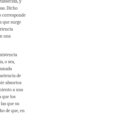
tablecida, y
sas. Dicho
o corresponde
la que surge
riencia
in una
existencia
, o sea,
llamada
pariencia de
nte absortos
miento a una
a que los
 las que su
ho de que, en