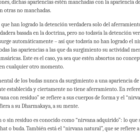
ones, dichas apariencias estén manchadas con la apariencia de
en otras no manchadas.
s que han logrado la detención verdadera solo del aferramiento
rdadera basada en la doctrina, pero no todavía la detención ve
surge automáticamente – así que todavía no han logrado el ni
todas las apariencias a las que da surgimiento su actividad me
amsáricas. Este es el caso, ya sea que estén absortos no conc
 en cualquier otro momento.
mental de los budas nunca da surgimiento a una apariencia de
e establecida y ciertamente no tiene aferramiento. En refere
vana con residuo” se refiere a sus cuerpos de forma y el “nirv
efiera a su Dharmakaya, a su mente.
n o sin residuo es conocido como “nirvana adquirido”: lo que 
at o buda. También está el “nirvana natural”, que se refiere a