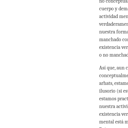
no conceptual
cuerpo y dem
actividad men
verdaderament
nuestra forma
manchado com
existencia ve
o no manchad
Así que, aun 
conceptualmen
arhats, estam
ilusorio (si 
estamos pract
nuestra activ
existencia ve
mental está m