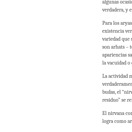
algunas ocasi
verdadera, y 
Para los arya
existencia ve
variedad que 
son arhats – 
apariencias s
la vacuidad o
La actividad 
verdaderament
budas, el “nir
residuo” se r
El nirvana co
logra como arh