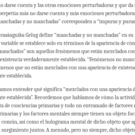
no darse cuenta y las otras emociones perturbadoras y que da
y perpetúa más no darse cuenta y más emociones perturbadoras
manchadas y no manchadas” corresponden a “impuras y puras
Prasánguika Gelug define “manchadas y no manchadas” en su
 variable se establece solo en términos de la apariencia de cóm
anchados” son aquellos fenómenos que están mezclados co
 existencia verdaderamente establecida. “Fenómenos no man
menos que no están mezclados con una apariencia de existen
te establecida.
amos entender qué significa “mezclados con una apariencia d
e establecida”. Recordemos que hablamos de cómo la activi
a de conciencias primarias y todo un entramado de factores 
rimarias y los factores mentales siempre tienen un objeto foc
común, así como el holograma mental de dicho objeto que ap
 surgimiento juntos. A menudo, pero no siempre, dicho objeto