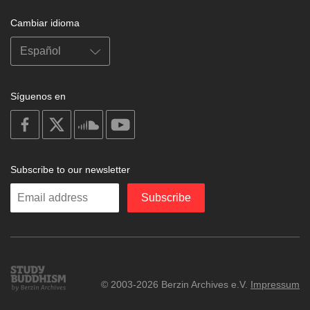
Cambiar idioma
Síguenos en
on
on
on
on
facebook
X
soundcloud
youtube
Subscribe to our newsletter
Enter
Subscribe
your
email
Study
© 2003-2026 Berzin Archives e.V.
Impressum
Buddhism
Home