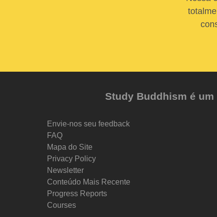
totalme
cons
Study Buddhism é um pr
Envie-nos seu feedback
FAQ
Mapa do Site
Privacy Policy
Newsletter
Conteúdo Mais Recente
Progress Reports
Courses