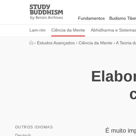
Close
Study
Buddhism
Fundamentos
Budismo Tibe
Home
Lam-rim
Ciência da Mente
Abhidharma e Sistema
›
Estudos Avançados
›
Ciência da Mente
›
A Teoria 
Elabo
OUTROS IDIOMAS
É muito im
Deutsch