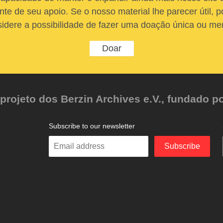
nte de seu apoio. Se o nosso material lhe parecer útil, po
idere a possibilidade de fazer uma doação única ou me
Doar
ojeto dos Berzin Archives e.V., fundado po
Subscribe to our newsletter
Enter
Subscribe
your
email