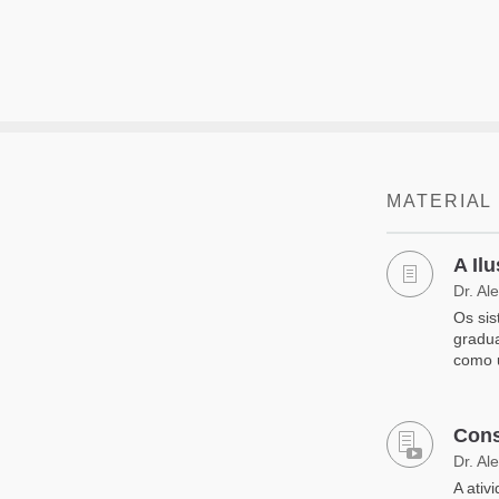
MATERIAL
A Il
Dr. Al
Os sis
gradua
como 
Cons
Dr. Al
A ativ