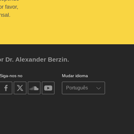
r favor,
nsal.
r Dr. Alexander Berzin.
Siga-nos no
Mudar idioma
on
on
on
on
facebook
X
soundcloud
youtube