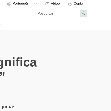
Vídeo
Conta
Enter
Search
search
term
ra
nifica
”
Algumas