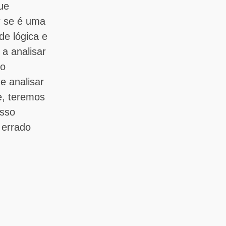
ue
r se é uma
de lógica e
 a analisar
do
e analisar
, teremos
sso
 errado