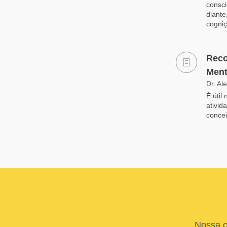
consc
diante
cogniç
Reco
Ment
Dr. Al
É útil
ativi
concei
Nossa c