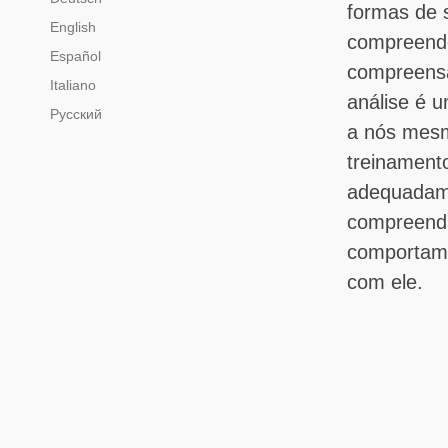
formas de 
English
compreende
Español
compreensão
Italiano
análise é u
Русский
a nós mesm
treinament
adequadame
compreend
comportame
com ele.