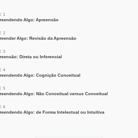
E 1
eendendo Algo: Apreensão
E 2
eender Algo: Revisão da Apreensão
E 3
eensão: Direta ou Inferencial
E 4
eendendo Algo: Cognição Conceitual
E 5
eendendo Algo: Não Conceitual versus Conceitual
E 6
eendendo Algo: de Forma Intelectual ou Intuitiva