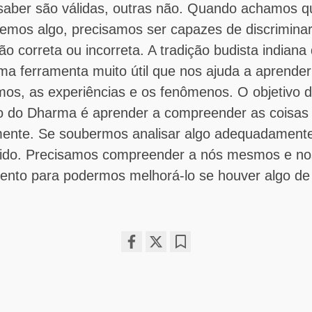
saber são válidas, outras não. Quando achamos q
mos algo, precisamos ser capazes de discrimina
 correta ou incorreta. A tradição budista indiana 
ma ferramenta muito útil que nos ajuda a aprender
os, as experiências e os fenômenos. O objetivo 
o do Dharma é aprender a compreender as coisas 
nte. Se soubermos analisar algo adequadamente
ido. Precisamos compreender a nós mesmos e no
nto para podermos melhorá-lo se houver algo de
Share
Bookmark
on
facebook