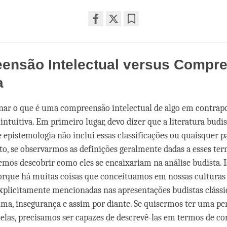
Share
Bookmark
on
facebook
ensão Intelectual versus Compr
a
ar o que é uma compreensão intelectual de algo em contrap
ntuitiva. Em primeiro lugar, devo dizer que a literatura budis
e epistemologia não inclui essas classificações ou quaisquer p
nto, se observarmos as definições geralmente dadas a esses te
emos descobrir como eles se encaixariam na análise budista. 
rque há muitas coisas que conceituamos em nossas culturas 
xplicitamente mencionadas nas apresentações budistas clássi
ima, insegurança e assim por diante. Se quisermos ter uma pe
 elas, precisamos ser capazes de descrevê-las em termos de co