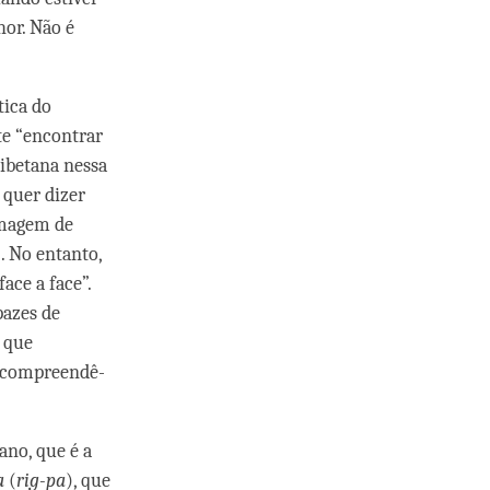
or. Não é
ica do
te “encontrar
tibetana nessa
 quer dizer
imagem de
. No entanto,
ace a face”.
pazes de
 que
e compreendê-
ano, que é a
a
(
rig-pa
), que