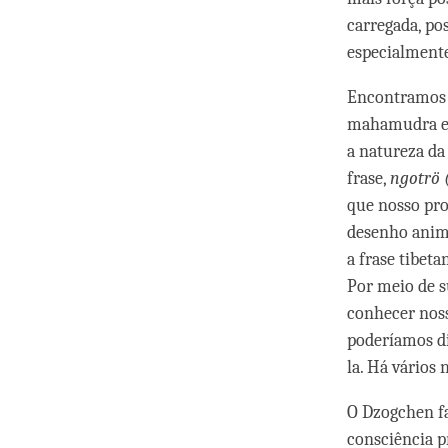
carregada, p
especialmente
Encontramos 
mahamudra e d
a natureza da 
frase,
ngotrö
que nosso pr
desenho anima
a frase tibeta
Por meio de s
conhecer noss
poderíamos di
la. Há vários n
O Dzogchen fa
consciência p