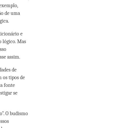
 exemplo,
ção de uma
gica.
icionário e
o lógico. Mas
Isso
sse assim.
dades de
 os tipos de
a fonte
stigar se
go”. O budismo
ossos