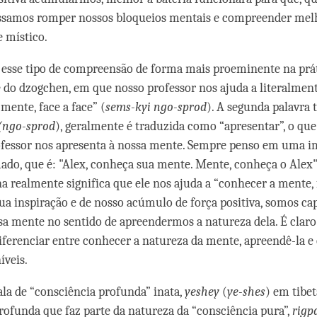
ossamos romper nossos bloqueios mentais e compreender melh
 místico.
esse tipo de compreensão de forma mais proeminente na prát
o dzogchen, em que nosso professor nos ajuda a literalmen
mente, face a face” (
sems-kyi ngo-sprod
). A segunda palavra 
(ngo-sprod
), geralmente é traduzida como “apresentar”, o que
ofessor nos apresenta à nossa mente. Sempre penso em uma 
do, que é: "Alex, conheça sua mente. Mente, conheça o Alex"
na realmente significa que ele nos ajuda a “conhecer a mente, f
ua inspiração e de nosso acúmulo de força positiva, somos ca
a mente no sentido de apreendermos a natureza dela. É claro
ferenciar entre conhecer a natureza da mente, apreendê-la 
íveis.
la de “consciência profunda” inata,
yeshey
(
ye-shes
) em tibet
rofunda que faz parte da natureza da “consciência pura”,
rigp