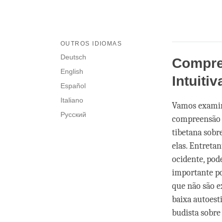
OUTROS IDIOMAS
Deutsch
Compre
English
Intuitiv
Español
Italiano
Vamos examin
Русский
compreensão i
tibetana sobr
elas. Entreta
ocidente, pod
importante po
que não são e
baixa autoest
budista sobre