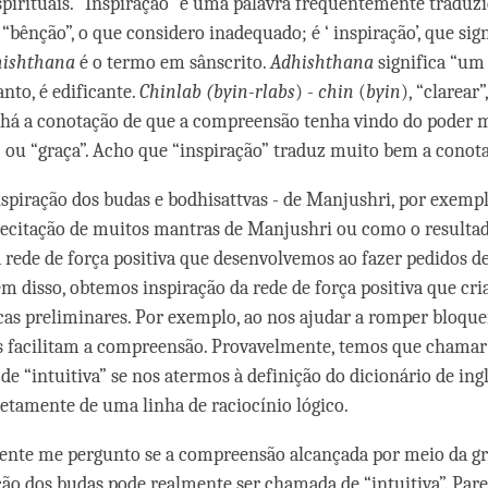
spirituais. “Inspiração” é uma palavra frequentemente traduz
“bênção”, o que considero inadequado; é ‘ inspiração’, que sign
ishthana
é o termo em sânscrito.
Adhishthana
significa “um
anto, é edificante.
Chinlab
(byin-rlabs
) -
chin
(
byin
), “clarear
 há a conotação de que a compreensão tenha vindo do poder m
ou “graça”. Acho que “inspiração” traduz muito bem a conot
piração dos budas e bodhisattvas - de Manjushri, por exemp
recitação de muitos mantras de Manjushri ou como o resulta
rede de força positiva que desenvolvemos ao fazer pedidos de
ém disso, obtemos inspiração da rede de força positiva que cr
cas preliminares. Por exemplo, ao nos ajudar a romper bloque
s facilitam a compreensão. Provavelmente, temos que chamar 
 “intuitiva” se nos atermos à definição do dicionário de inglê
retamente de uma linha de raciocínio lógico.
ente me pergunto se a compreensão alcançada por meio da gr
ção dos budas pode realmente ser chamada de “intuitiva”. Par