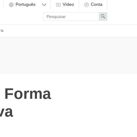
Vídeo
Conta
Enter
Search
search
term
ra
 Forma
va