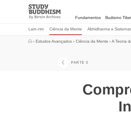
Close
Study
Buddhism
Fundamentos
Budismo Tibe
Home
Lam-rim
Ciência da Mente
Abhidharma e Sistema
›
Estudos Avançados
›
Ciência da Mente
›
A Teoria 
PARTE 5
Compr
I