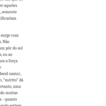
re aqueles
m, somente
lificariam
e surge com
s. Não
um pôr do sol
, ou ao
os a força
e
bsod-nams),
, “mérito” dá
ortanto, uma
ndo muitas
a - quanto
ando estiver