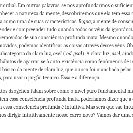
mordial. Em outras palavras, se nos aprofundarmos o suficien
nhecer a natureza da mente, descobriremos que ela tem essa 
a como uma de suas características.
Rigpa
, a mente de consci
ender e compreender tudo quando todos os véus da ignorânci
removidos de sua consciência profunda inata. Mesmo quando
ovidos, podemos identificar as coisas através desses véus. O
bcategoria da clara luz,
osel
(
'od-gsal
). A clara luz,
osel
, aind
hábitos de agarrar-se à auto-existência como fenômenos de 
l básico da mente de clara luz, que nunca foi manchada pelas
, para usar o jargão técnico. Essa é a diferença.
tos dzogchen falam sobre como o nível puro fundamental ma
 tem essa consciência profunda inata, poderíamos dizer que 
m essa consciência profunda é intuitiva. Mas será que são int
os dirigir intuitivamente nosso carro novo? Vamos dar uma 