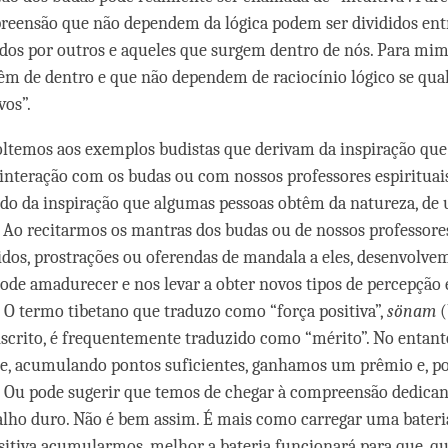
reensão que não dependem da lógica podem ser divididos ent
dos por outros e aqueles que surgem dentro de nós. Para mi
êm de dentro e que não dependem de raciocínio lógico se qua
vos”.
oltemos aos exemplos budistas que derivam da inspiração qu
nteração com os budas ou com nossos professores espirituai
do da inspiração que algumas pessoas obtêm da natureza, de 
 Ao recitarmos os mantras dos budas ou de nossos professores
dos, prostrações ou oferendas de mandala a eles, desenvolvem
pode amadurecer e nos levar a obter novos tipos de percepção 
O termo tibetano que traduzo como “força positiva”,
sönam
(
crito, é frequentemente traduzido como “mérito”. No entanto
e, acumulando pontos suficientes, ganhamos um prêmio e, p
 Ou pode sugerir que temos de chegar à compreensão dedica
alho duro. Não é bem assim. É mais como carregar uma bateri
sitiva acumularmos, melhor a bateria funcionará para que, qu