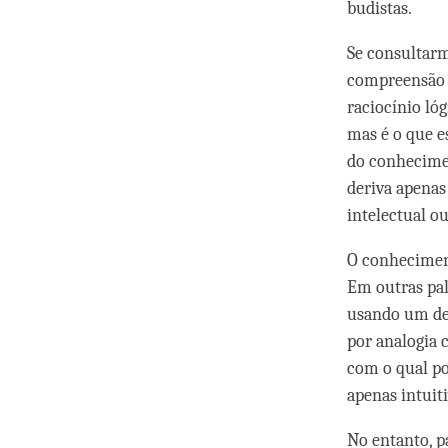
budistas.
Se consultarm
compreensão 
raciocínio ló
mas é o que e
do conhecime
deriva apenas
intelectual ou
O conheciment
Em outras pal
usando um de
por analogia 
com o qual po
apenas intuit
No entanto, p