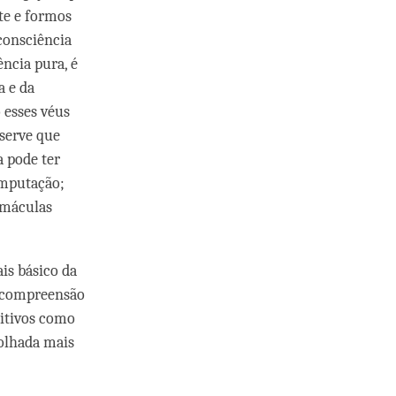
te e formos
consciência
ência pura, é
a e da
 esses véus
bserve que
a pode ter
imputação;
 máculas
is básico da
a compreensão
uitivos como
olhada mais