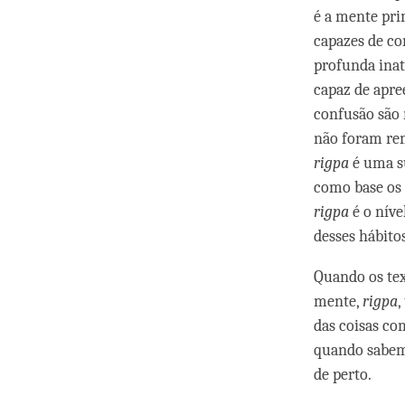
é a mente pri
capazes de co
profunda inat
capaz de apre
confusão são 
não foram rem
rigpa
é uma su
como base os 
rigpa
é o níve
desses hábitos
Quando os tex
mente,
rigpa
,
das coisas co
quando sabem
de perto.