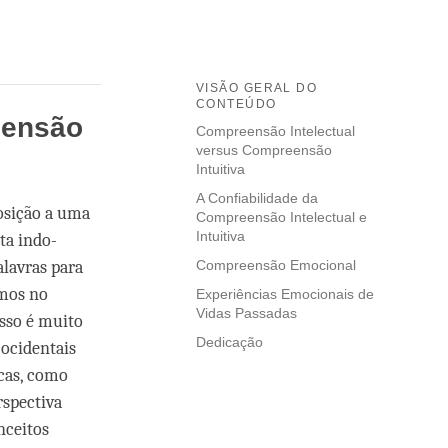
VISÃO GERAL DO
CONTEÚDO
eensão
Compreensão Intelectual
versus Compreensão
Intuitiva
A Confiabilidade da
osição a uma
Compreensão Intelectual e
Intuitiva
ta indo-
alavras para
Compreensão Emocional
rmos no
Experiências Emocionais de
Vidas Passadas
Isso é muito
Dedicação
ocidentais
cas, como
rspectiva
nceitos