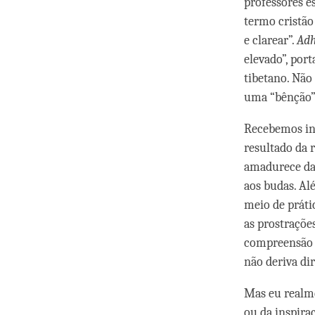
professores e
termo cristão 
e clarear”.
Adh
elevado”, port
tibetano. Não
uma “bênção” 
Recebemos ins
resultado da 
amadurece da 
aos budas. Al
meio de práti
as prostraçõe
compreensão de
não deriva di
Mas eu realm
ou da inspira