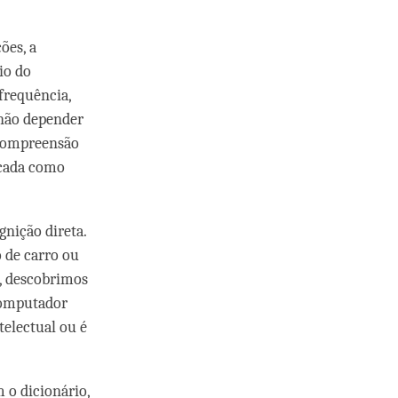
ões, a
io do
 frequência,
 não depender
 compreensão
icada como
nição direta.
 de carro ou
, descobrimos
computador
telectual ou é
 o dicionário,