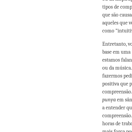
tipos de comp
que são causa
aqueles que v
como “intuiti
Entretanto, v
base em uma i
estamos falan
ou da música.
fazermos pedi
positiva que 
compreensão. 
punya
em sâns
a entender qu
compreensão.
horas de trab
mais força po