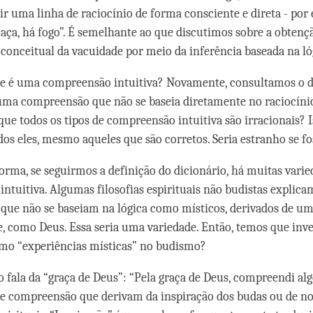
r uma linha de raciocínio de forma consciente e direta - por
ça, há fogo”. É semelhante ao que discutimos sobre a obten
onceitual da vacuidade por meio da inferência baseada na ló
e é uma compreensão intuitiva? Novamente, consultamos o d
 uma compreensão que não se baseia diretamente no raciocíni
 que todos os tipos de compreensão intuitiva são irracionais? 
dos eles, mesmo aqueles que são corretos. Seria estranho se fo
orma, se seguirmos a definição do dicionário, há muitas varie
ntuitiva. Algumas filosofias espirituais não budistas explicam
ue não se baseiam na lógica como místicos, derivados de um
, como Deus. Essa seria uma variedade. Então, temos que inve
omo “experiências místicas” no budismo?
o fala da “graça de Deus”: “Pela graça de Deus, compreendi al
 de compreensão que derivam da inspiração dos budas ou de n