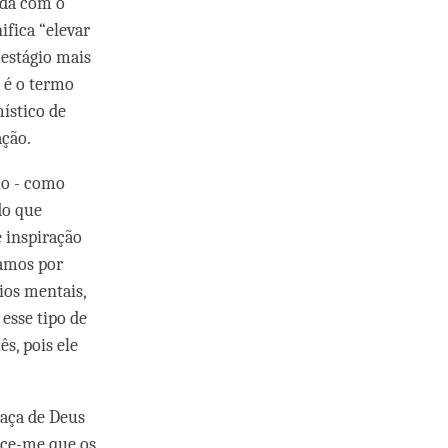
ida com o
ifica “elevar
 estágio mais
”, é o termo
ístico de
ação.
lo - como
do que
 inspiração
iamos por
ios mentais,
esse tipo de
s, pois ele
aça de Deus
ece-me que os