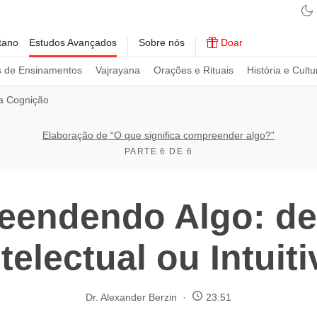
tano
Estudos Avançados
Sobre nós
Doar
s de Ensinamentos
Vajrayana
Orações e Rituais
História e Cultu
da Cognição
Elaboração de “O que significa compreender algo?”
PARTE 6 DE 6
eendendo Algo: de
ntelectual ou Intuiti
Dr. Alexander Berzin
23:51