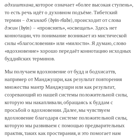
адхиштхана
, которое означает «более высокая ступень»,
то есть речь идёт о духовном подъёме. Тибетский
термин –
джинлаб
(
byin-rlabs
), происходит от слова
джин
(
byin
) – «прояснять», «освещать». Здесь нет
коннотации, что понимание возникает из мистической
силы «благословения» или «милости». Я думаю, слово
«вдохновение» хорошо передаёт коннотацию исходных
буддийских терминов.
Мы получаем вдохновение от будд и бодхисаттв,
например от Манджушри, как результат повторения
множества мантр Манджушри или как результат,
созревающий из нашей системы положительной силы,
которую мы накапливали, обращаясь к буддам с
просьбой о вдохновении. Далее, мы чувствуем
вдохновение благодаря системе положительной силы,
которую мы развиваем с помощью предварительных
практик, таких как простирания, и это помогает нам