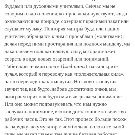
буддами или духовными учителями. Сейчас мы не
говорим о вдохновении, которое люди чувствуют, когда
оказываются на природе, созерцают красивый закат или
слушают музыку. Повторяя мантры будд или наших
учителей, обращаясь к ним с просьбами (молитвами),
делая перед ними простирания или поднося мандалу, мы
накапливаем положительную силу, которая может
созреть в виде новых озарений или пониманий.
Тибетский термин
сонам
(
bsod-nams
), на санскрите
пунья
, который я перевожу как «положительная сила»,
часто переводят как «заслуга». Но слово «заслуга»
звучит так, как будто, набрав достаточно очков, мы
выиграем приз, как будто мы выигрываем понимание.
Или оно может подразумевать, что нам нужно
заслужить понимание, вложив достаточное количество
рабочих часов. Это не так. Этот процесс больше похож
на зарядку аккумулятора: чем больше положительной
силы мы накапливаем, тем лучше батарея работает.