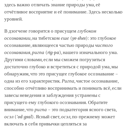
здесь важно отличать знание природы ума, её
отчётливое восприятие и её понимание. Здесь несколько
уровней.
В дзогчене говорится о присущем
глубоком
осознавании
, на тибетском
еше
(
ye-shes
): это глубокое
осознавание, являющееся частью природы
чистого
осознавания
,
ригпа
(
rig-pa
), нашего изначального ума.
Другими словами, если мы сможем погрузиться
достаточно глубоко и встретиться с природой ума, мы
обнаружим, что это присущее глубокое осознавание –
одна из его характеристик.
Ригпа
, чистое осознавание,
способно отчётливо воспринимать и понимать всё, если
завесы неведения и заблуждения устранены с
присущего ему глубокого осознавания. Обратите
внимание, что
ригпа
– это подкатегория ясного света,
осэл
(
’od-gsal
). Ясный свет,
осэл
, по-прежнему может
включать в себя привычки цепляться за