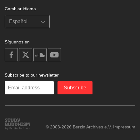
Cambiar idioma
Síguenos en
on
on
on
on
facebook
X
soundcloud
youtube
Subscribe to our newsletter
Enter
Subscribe
your
email
Study
© 2003-2026 Berzin Archives e.V.
Impressum
Buddhism
Home