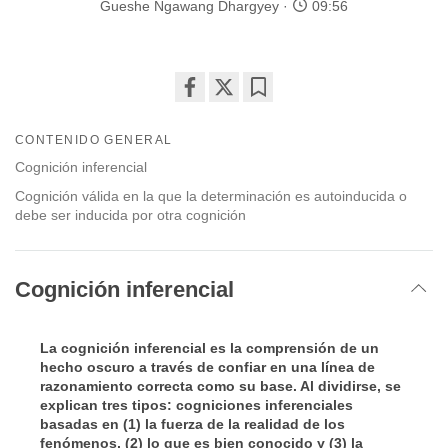
Gueshe Ngawang Dhargyey
09:56
Share
Bookmark
on
CONTENIDO GENERAL
facebook
Cognición inferencial
Cognición válida en la que la determinación es autoinducida o
debe ser inducida por otra cognición
Cognición inferencial
La cognición inferencial es la comprensión de un
hecho oscuro a través de confiar en una línea de
razonamiento correcta como su base. Al dividirse, se
explican tres tipos: cogniciones inferenciales
basadas en (1) la fuerza de la realidad de los
fenómenos, (2) lo que es bien conocido y (3) la