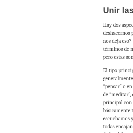
Unir la
Hay dos aspec
deshacernos p
nos deja eso?
términos de n
pero estas so
El tipo princ
generalmente l
“pensar” o en 
de “meditar”,
principal con
básicamente t
escuchamos y 
todas encajan