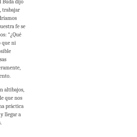
l Buda dijo
, trabajar
odríamos
uestra fe se
mos: “¿Qué
 que ni
sible
sas
eramente,
iento.
n altibajos,
ble que nos
na práctica
y llegar a
s.