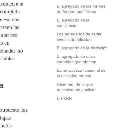
ponden a la
El agregado de las formas
 completa
de fenómenos físicos
ue eso nos
El agregado de la
conciencia
recen las
Los agregados de sentir
ular eso.
niveles de felicidad
to en
El agregado de la distinción
nchadas, no
El agregado de otras
riables
variables que afectan
La naturaleza funcional de
la actividad mental
a
Resumen de lo que
necesitamos analizar
Ejercicio
supuesto, los
etapas
 metas