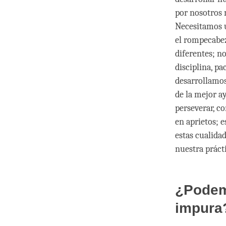
por nosotros m
Necesitamos u
el rompecabe
diferentes; n
disciplina, pa
desarrollamos
de la mejor a
perseverar, co
en aprietos; 
estas cualida
nuestra práct
¿Podem
impura?