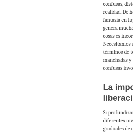
confusas, dis
realidad. De 
fantasía en lu
genera muchos
cosas es inco
Necesitamos s
términos de t
manchadas y 
confusas invo
La impo
liberac
Si profundiza
diferentes ni
graduales de 