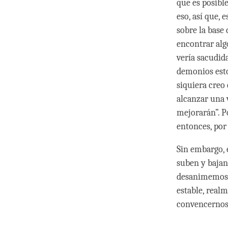
que es posibl
eso, así que, 
sobre la base 
encontrar algo
vería sacudid
demonios esto
siquiera creo
alcanzar una v
mejorarán”. P
entonces, por
Sin embargo, e
suben y bajan,
desanimemos c
estable, real
convencernos 