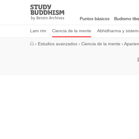
Close
Study
Buddhism
Puntos básicos
Budismo tib
Home
Lam rim
Ciencia de la mente
Abhidharma y sistema
›
Estudios avanzados
›
Ciencia de la mente
›
Aparien