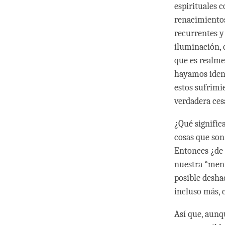
espirituales 
renacimientos
recurrentes y
iluminación, 
que es realme
hayamos ident
estos sufrimi
verdadera ces
¿Qué signific
cosas que son
Entonces ¿de
nuestra “ment
posible desha
incluso más, 
Así que, aunqu