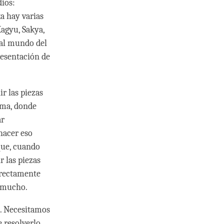
dios:
a hay varias
Kagyu, Sakya,
 al mundo del
resentación de
r las piezas
ema, donde
ar
hacer eso
que, cuando
r las piezas
rrectamente
s mucho.
o. Necesitamos
 resolverlo