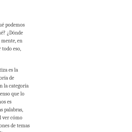
 qué podemos
qué? ¿Dónde
a mente, en
 todo eso,
iza es la
oría de
n la categoría
ienso que lo
mos es
s palabras,
il ver cómo
iones de temas