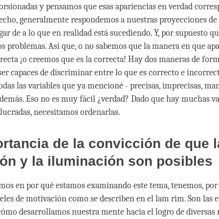
torsionadas y pensamos que esas apariencias en verdad corres
hecho, generalmente respondemos a nuestras proyecciones de
gar de a lo que en realidad está sucediendo. Y, por supuesto q
 problemas. Así que, o no sabemos que la manera en que apa
rrecta ¡o creemos que es la correcta! Hay dos maneras de form
er capaces de discriminar entre lo que es correcto e incorrec
odas las variables que ya mencioné - precisas, imprecisas, ma
demás. Eso no es muy fácil ¿verdad? Dado que hay muchas va
lucradas, necesitamos ordenarlas.
rtancia de la convicción de que l
ión y la iluminación son posibles
mos en por qué estamos examinando este tema, tenemos, por 
veles de motivación como se describen en el lam rim. Son las 
cómo desarrollamos nuestra mente hacia el logro de diversas