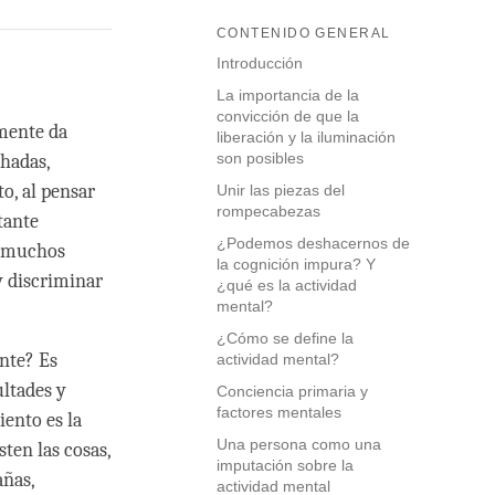
CONTENIDO GENERAL
Introducción
La importancia de la
convicción de que la
 mente da
liberación y la iluminación
son posibles
hadas,
o, al pensar
Unir las piezas del
rompecabezas
tante
¿Podemos deshacernos de
, muchos
la cognición impura? Y
y discriminar
¿qué es la actividad
mental?
¿Cómo se define la
nte? Es
actividad mental?
ltades y
Conciencia primaria y
factores mentales
ento es la
Una persona como una
ten las cosas,
imputación sobre la
añas,
actividad mental