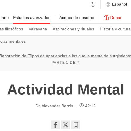
etano
Estudios avanzados
Acerca de nosotros
Donar
s filosóficos
Vajrayana
Aspiraciones y rituales
Historia y cultura
cias mentales
Elaboración de “Tipos de apariencias a las que la mente da surgimiento
PARTE 1 DE 7
Actividad Mental
Dr. Alexander Berzin
42:12