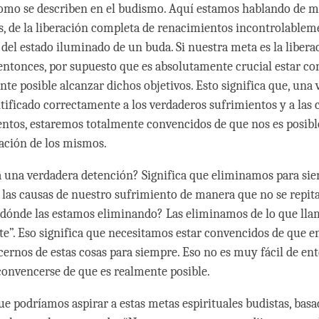
como se describen en el budismo. Aquí estamos hablando de m
, de la liberación completa de renacimientos incontrolablem
 del estado iluminado de un buda. Si nuestra meta es la libera
entonces, por supuesto que es absolutamente crucial estar co
nte posible alcanzar dichos objetivos. Esto significa que, una 
ificado correctamente a los verdaderos sufrimientos y a las 
entos, estaremos totalmente convencidos de que nos es posible
ación de los mismos.
a una verdadera detención? Significa que eliminamos para sie
 las causas de nuestro sufrimiento de manera que no se repi
 dónde las estamos eliminando? Las eliminamos de lo que ll
e”. Eso significa que necesitamos estar convencidos de que e
cernos de estas cosas para siempre. Eso no es muy fácil de ent
convencerse de que es realmente posible.
e podríamos aspirar a estas metas espirituales budistas, basad