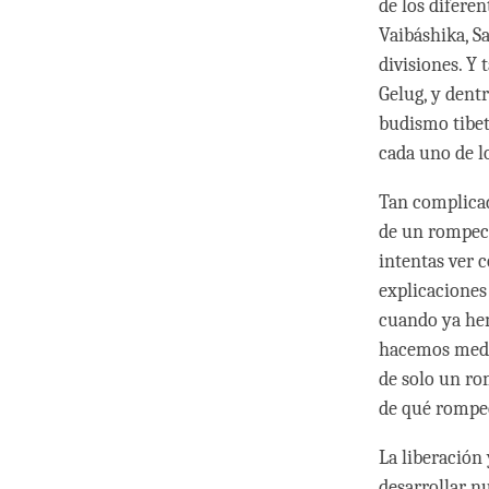
de los diferen
Vaibáshika, S
divisiones. Y
Gelug, y dent
budismo tibet
cada uno de l
Tan complicad
de un rompeca
intentas ver 
explicaciones
cuando ya hem
hacemos medit
de solo un ro
de qué rompec
La liberación
desarrollar n