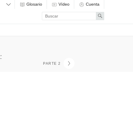
Glosario
Vídeo
Cuenta
Enter
Search
search
term
”
PARTE 2