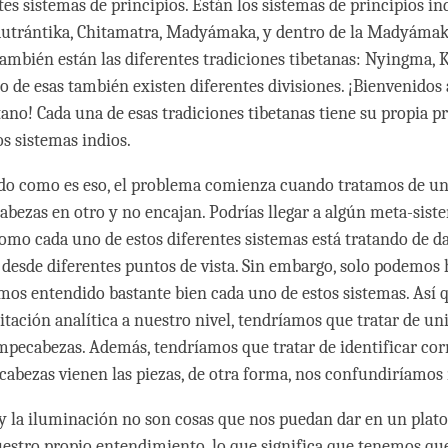
tes sistemas de principios. Están los sistemas de principios in
autrántika, Chitamatra, Madyámaka, y dentro de la Madyámak
 también están las diferentes tradiciones tibetanas: Nyingma, 
ro de esas también existen diferentes divisiones. ¡Bienvenidos
ano! Cada una de esas tradiciones tibetanas tiene su propia p
os sistemas indios.
o como es eso, el problema comienza cuando tratamos de uni
bezas en otro y no encajan. Podrías llegar a algún meta-sist
como cada uno de estos diferentes sistemas está tratando de d
 desde diferentes puntos de vista. Sin embargo, solo podemos 
os entendido bastante bien cada uno de estos sistemas. Así 
ación analítica a nuestro nivel, tendríamos que tratar de uni
mpecabezas. Además, tendríamos que tratar de identificar co
abezas vienen las piezas, de otra forma, nos confundiríamo
 y la iluminación no son cosas que nos puedan dar en un plat
uestro propio entendimiento, lo que significa que tenemos que