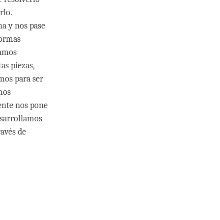
rlo.
na y nos pase
formas
tamos
tas piezas,
mos para ser
mos
gente nos pone
esarrollamos
ravés de