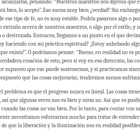
e alcanzarlas, pensando: “Nuestros maestros nos dijeron que e
está bien, lo acepto”. Eso suena muy bien ¿verdad? Sin embargo
de ese tipo de fe, no es muy estable. Podría pasarnos algo o p
 extraño acerca de nuestros maestros, o algo por el estilo, y n
a o destrozada. Entonces, llegamos a un punto en el que deci
y haciendo con mi práctica espiritual? ¡Estoy anhelando algo
 que exista!”. O podríamos pensar: “Bueno, en realidad no es po
erdadera cesación de esto, pero si voy en esa dirección, las co
or supuesto que eso puede sostenernos, y si practicamos sinc
 supuesto que las cosas mejorarán; tendremos menos sufrim
l problema es que el progreso nunca es lineal. Las cosas tiene
 así que algunas veces nos va bien y otras no. Así que es posi
uando las cosas no van bien. Por lo tanto, para contar con u
mente necesitamos esforzarnos mucho para tratar de entender 
de que la liberación y la iluminación son en realidad posible