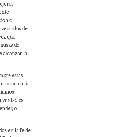
ejores
ente
ción e
nvencidos de
vez que
causas de
 alcanzar la
mpre estas
tan nunca más.
amamos
n verdad es
ender, o
os en la fe de