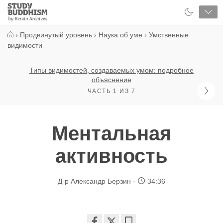
Close
Study
Buddhism
Home
›
Продвинутый уровень
›
Наука об уме
›
Умственные
видимости
Типы видимостей, создаваемых умом: подробное
объяснение
ЧАСТЬ 1 ИЗ 7
Ментальная
активность
Д-р Александр Берзин
34:36