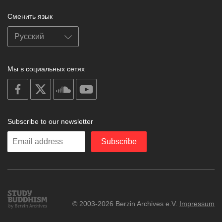
Сменить язык
Мы в социальных сетях
on
on
on
on
facebook
X
soundcloud
youtube
Subscribe to our newsletter
Enter
Subscribe
your
email
Study
© 2003-2026 Berzin Archives e.V.
Impressum
Buddhism
Home