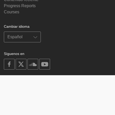
Progress Reports
Courses
Cambiar idioma
Síguenos en
on
on
on
on
facebook
X
soundcloud
youtube
Subscribe to our newsletter
Enter
Subscribe
your
email