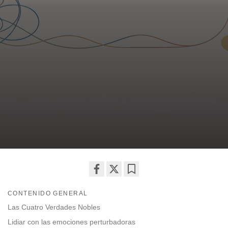
Share
Bookmark
CONTENIDO GENERAL
on
facebook
Las Cuatro Verdades Nobles
Lidiar con las emociones perturbadoras