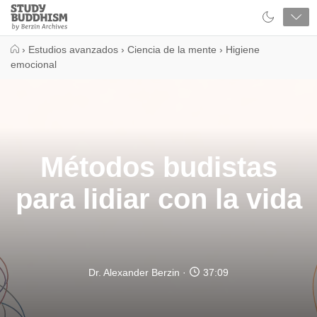
Close
Study
Buddhism
Home
›
Estudios avanzados
›
Ciencia de la mente
›
Higiene
emocional
Métodos budistas
para lidiar con la vida
Dr. Alexander Berzin
37:09