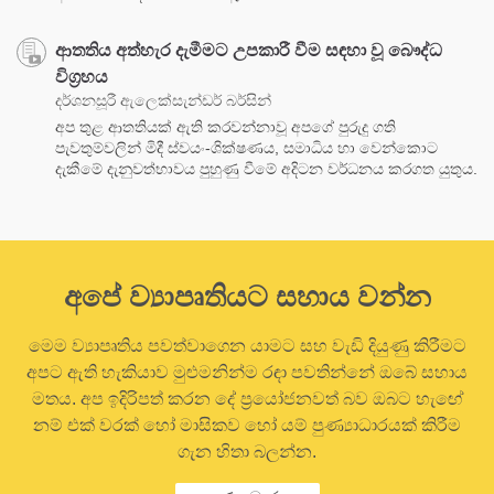
ආතතිය අත්හැර දැමීමට උපකාරී වීම සඳහා වූ බෞද්ධ
විග්‍රහය
දර්ශනසූරී ඇලෙක්සැන්ඩර් බර්සින්
අප තුළ ආතතියක් ඇති කරවන්නාවූ අපගේ පුරුදු ගති
පැවතුම්වලින් මිදී ස්වයං-ශික්ෂණය, සමාධිය හා වෙන්කොට
දැකීමේ දැනුවත්භාවය පුහුණු වීමේ අදිටන වර්ධනය කරගත යුතුය.
අපේ ව්‍යාපෘතියට සහාය වන්න
මෙම ව්‍යාපෘතිය පවත්වාගෙන යාමට සහ වැඩි දියුණු කිරීමට
අපට ඇති හැකියාව මුළුමනින්ම රඳා පවතින්නේ ඔබේ සහාය
මතය. අප ඉදිරිපත් කරන දේ ප්‍රයෝජනවත් බව ඔබට හැඟේ
නම් එක් වරක් හෝ මාසිකව හෝ යම් පුණ්‍යාධාරයක් කිරීම
ගැන හිතා බලන්න.