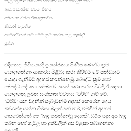
කැළඹිලිකාරී භාවයන් සම්බන්ධයෙන් කටයුතු කිරීම
ආචාර ධාර්මික ස්වයං විනය
සතිය හා චිත්ත ඒකාග්‍රතාවය
නිවැරදි වැටහීම
අබෞද්ධයන් හට මෙම ක්‍රම භාවිත කළ හැකිද?
ප්‍රශ්න
එදිනෙදා ජීවිතයේදී ප්‍රයෝජනය පිණිස බෞද්ධ ක්‍රම
යොදාගන්නා ආකාරය පිළිබඳ කථා කිරීමට මේ සන්ධ්‍යාව
යොදා ගැනීමට අදහස් කරන්නෙමු. බෞද්ධ ක්‍රම හෝ
බෞද්ධ දේශනා සම්බන්ධයෙන් කථා‍ කරන විටදී, ඒ සඳහා
යොදාගනු ලබන සංස්කෘත වචනය “ධර්ම” නම් වේ.
“ධර්ම” යන වදනින් සැබැවින්ම අදහස් කෙරෙන දෙය
කවරක්ද යන්න විමසා බලන්නේ නම්, එමගින් අදහස්
කෙරෙන්නේ අප “බැඳ තබන්නාවූ දෙයකි”. ධර්ම යනු අප බැඳ
තබන හෝ ගැටලු හා දුක්වලින් අප වළකා තබාගන්නා
දෙයකි.