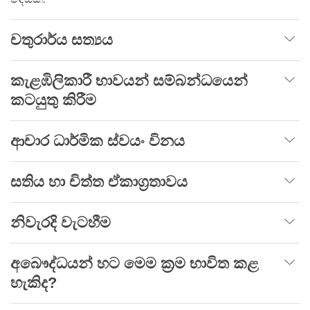
චතුරාර්ය සත්‍යය
කැළඹිලිකාරී භාවයන් සම්බන්ධයෙන්
කටයුතු කිරීම
ආචාර ධාර්මික ස්වයං විනය
සතිය හා චිත්ත ඒකාග්‍රතාවය
නිවැරදි වැටහීම
අබෞද්ධයන් හට මෙම ක්‍රම භාවිත කළ
හැකිද?