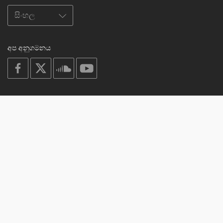
අප අනුගමනය
on
on
on
on
facebook
X
soundcloud
youtube
Subscribe to our newsletter
Enter
Subscribe
your
email
Study
© 2003-2026 Berzin Archives e.V.
Impressum
Buddhism
Home