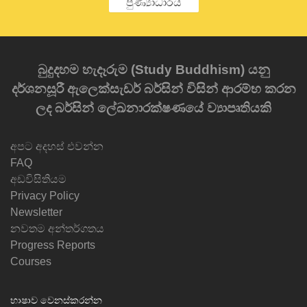
පුණ්‍යාධාරය
බුදුදහම හැදෑරුම (Study Buddhism) යනු
දර්ශනසූරී ඇලෙක්සැඩර් බර්සින් විසින් ආරම්භ කරන
ලද බර්සින් ලේඛනාරක්ෂණයේ ව්‍යාපෘතියකි
අපට අදහස් එවන්න
FAQ
අඩවිසිතියම
Privacy Policy
Newsletter
නවතම අන්තර්ගතය
Progress Reports
Courses
භාෂාව වෙනස්කරන්න