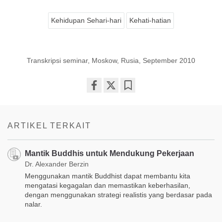
Kehidupan Sehari-hari
Kehati-hatian
Transkripsi seminar, Moskow, Rusia, September 2010
Share
Bookmark
on
facebook
ARTIKEL TERKAIT
Mantik Buddhis untuk Mendukung Pekerjaan
Dr. Alexander Berzin
Menggunakan mantik Buddhist dapat membantu kita
mengatasi kegagalan dan memastikan keberhasilan,
dengan menggunakan strategi realistis yang berdasar pada
nalar.