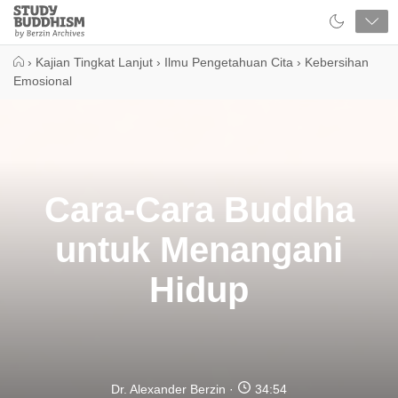
Close
Study
Buddhism
Home
›
Kajian Tingkat Lanjut
›
Ilmu Pengetahuan Cita
›
Kebersihan
Emosional
Cara-Cara Buddha
untuk Menangani
Hidup
Dr. Alexander Berzin
34:54