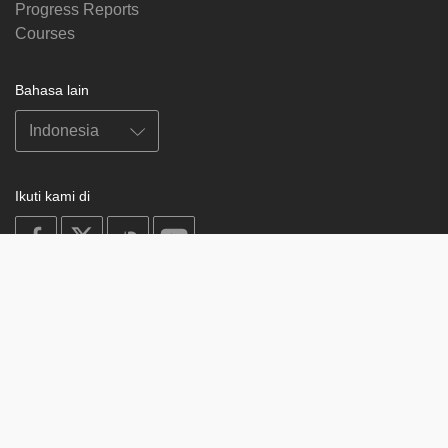
Progress Reports
Courses
Bahasa lain
Ikuti kami di
on
on
on
on
facebook
X
soundcloud
youtube
Subscribe to our newsletter
Enter
Subscribe
your
email
Study