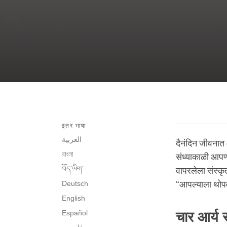
इतर भाषा
العربية
दैनंदिन जीवनात
বাংলা
संध्याकाळी आपण 
བོད་ཡིག་
वापरलेला संस्कृत
Deutsch
“आपल्याला थोपवण
English
Español
चार आर्य स