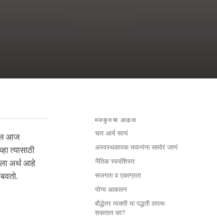
मजकुराचा आढावा
चार आर्य सत्यं
द्दल आज
अस्वस्थकारक भावनांना सामोरं जाणं
्हा त्यासाठी
नैतिक स्वयंशिस्त
तला अर्थ आहे
ंबवतो.
सजगता व एकाग्रता
योग्य आकलन
बौद्धेतर व्यक्ती या पद्धती वापरू
शकतात का?