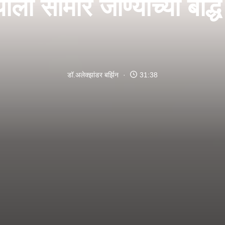
ाला सामोरं जाण्याच्या बौद्ध
डॉ.अलेक्झांडर बर्झिन
31:38