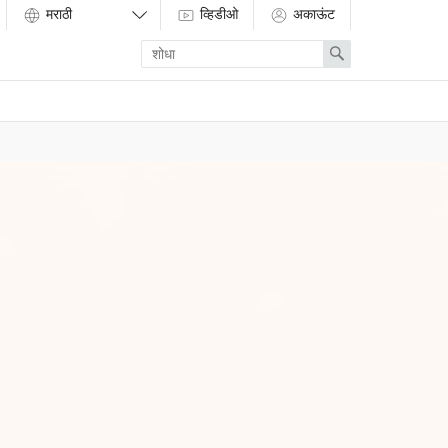
व्हिडीओ
अकाऊंट
Enter
Search
search
term