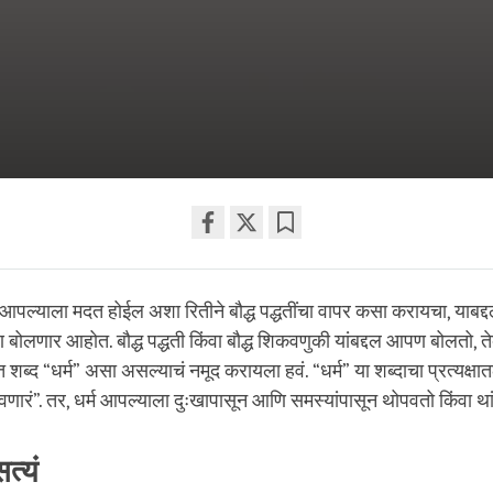
Share
Bookmark
on
 आपल्याला मदत होईल अशा रितीने बौद्ध पद्धतींचा वापर कसा करायचा, याब
facebook
बोलणार आहोत. बौद्ध पद्धती किंवा बौद्ध शिकवणुकी यांबद्दल आपण बोलतो, तेव
 शब्द “धर्म” असा असल्याचं नमूद करायला हवं. “धर्म” या शब्दाचा प्रत्यक्षा
ारं”. तर, धर्म आपल्याला दुःखापासून आणि समस्यांपासून थोपवतो किंवा था
त्यं