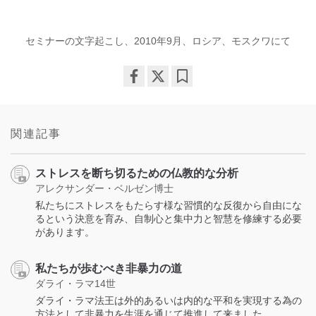
セミナーの文字起こし、2010年9月、ロシア、モスクワにて
Share
Bookmark
on
facebook
関連記事
ストレスを断ち切るための仏教的な分析
アレクサンダー・ベルゼン博士
私たちにストレスをもたらす様な習慣的な反復から自由にな
るという決意を育み、自制心と集中力と智慧を修練する必要
があります。
私たちが歩むべき非暴力の道
ダライ・ラマ14世
ダライ・ラマ法王は外的あるいは内的な平和を実現する為の
方法として非暴力を生涯を通じて推進して来ました。