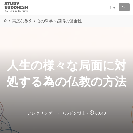
Close
Study
Buddhism
Home
›
高度な教え
›
心の科学
›
感情の健全性
人生の様々な局面に対
処する為の仏教の方法
アレクサンダー・ベルゼン博士
00:49