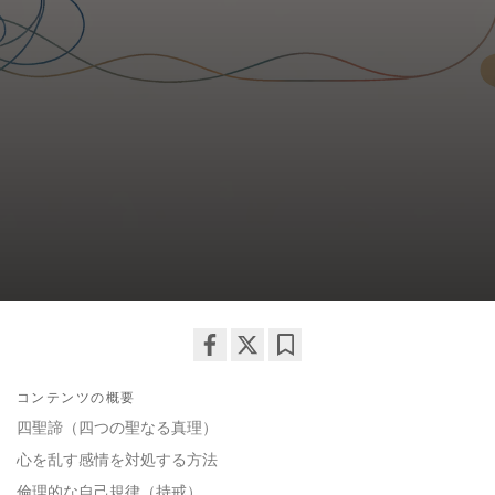
Share
Bookmark
コンテンツの概要
on
facebook
四聖諦（四つの聖なる真理）
心を乱す感情を対処する方法
倫理的な自己規律（持戒）