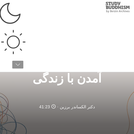
Study
Clos
Buddhism
Home
›
مطالعات پیشرفته
›
علم ذهن
›
بهداشت عاطفی
روش‌های بودایی برای کنار
آمدن با زندگی
دکتر الکساندر برزین
41:23