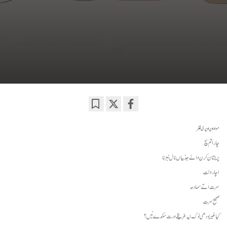
Bookmark
Share
on
مواد اوپر اوپری نظر
facebook
چار اُتم سچ
پریشان کرن والے جذبیاں نال نبڑنا
اچار ونت
سرت اتے سمادھ
صحیح سرت
کیا غیر بودھی لوک ایہ طریقے ورت سکدے نیں؟