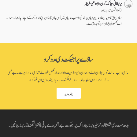
پریشانی تیاگ کرن دا بودھی طریقہ
ڈاکٹر الیگزینڈر برزن
سانوں اپنی بھیڑیاں عادتاں جیہڑیاں پریشانی دا سبب بندیاں نیں توں جان چھڈان دا پکا ارادہ کر کے اپنے اچار وہار، سمادھ
اتے نکھیڑلی پچھان اوپر توجہ دینی ہے۔
ساڈے پراجیکٹ دی مدد کرو
ساڈی ویب سائٹ نوں چلاون اتے ودھاون دی صلاحیت دا دارومدار مکمل طور تے تہاڈی امداد اوپر ہے۔ جے تسی
ساڈے مواد نوں مفید جاندے او تے یکمشت یا ماہانہ چندہ دین اوپر غور کرو۔
چندہ دیو
بدھ مت دی شکشا لوو’ ذخیرہ برزن دا اک پراجیکٹ ہے جس دے بانی ڈاکٹر الیگزینڈر برزن نیں۔