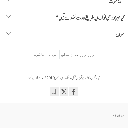
صحیح سرت
کیا غیر بودھی لوک ایہ طریقے ورت سکدے نیں؟
سوال
روز روز دی زندگی
من دی جاگرت
ایک مجلس مذاکرہ کی تحریری نقل ، ماسکو ، روس ، ستمبر 2010 .ترجمہ: افضال محمود
Bookmark
Share
on
facebook
رلدا ملدا مواد