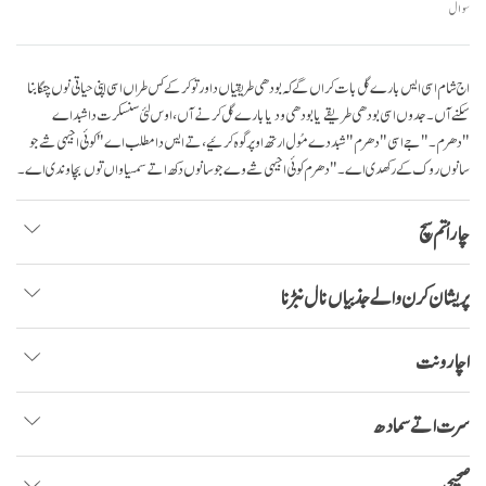
سوال
اج شام اسی ایس بارے گل بات کراں گے کہ بودھی طریقیاں دا ورتو کر کے کس طراں اسی اپنی حیاتی نوں چنگا بنا
سکنے آں۔ جدوں اسی بودھی طریقے یا بودھی ودیا بارے گل کرنے آں، اوس لئی سنسکرت دا شبد اے
"دھرم۔" جے اسی "دھرم" شبد دے مُول ارتھ اوپر گوہ کرئیے، تے ایس دا مطلب اے "کوئی اجیہی شے جو
سانوں روک کے رکھدی اے۔" دھرم کوئی اجیہی شے وے جو سانوں دکھ اتے سمسیاواں توں بچاوندی اے۔
چار اُتم سچ
پریشان کرن والے جذبیاں نال نبڑنا
اچار ونت
سرت اتے سمادھ