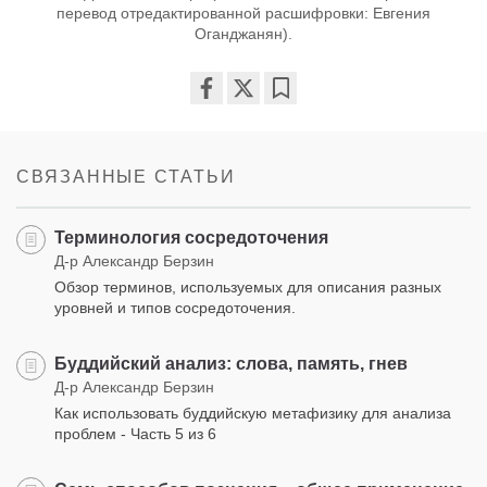
перевод отредактированной расшифровки: Евгения
Оганджанян).
Share
Bookmark
on
facebook
СВЯЗАННЫЕ СТАТЬИ
Терминология сосредоточения
Д-р Александр Берзин
Обзор терминов, используемых для описания разных
уровней и типов сосредоточения.
Буддийский анализ: слова, память, гнев
Д-р Александр Берзин
Как использовать буддийскую метафизику для анализа
проблем - Часть 5 из 6