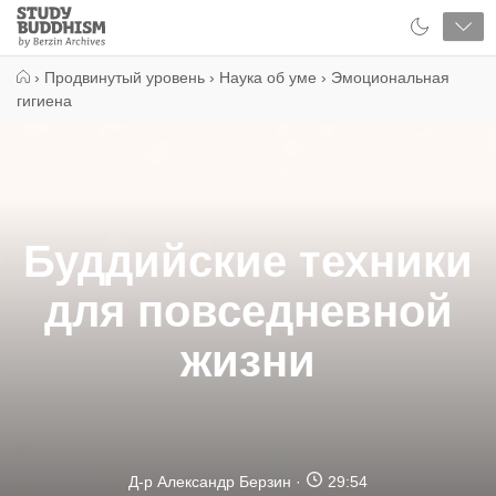
Close
Study
Buddhism
Home
›
Продвинутый уровень
›
Наука об уме
›
Эмоциональная
гигиена
Буддийские техники
для повседневной
жизни
Д-р Александр Берзин
29:54