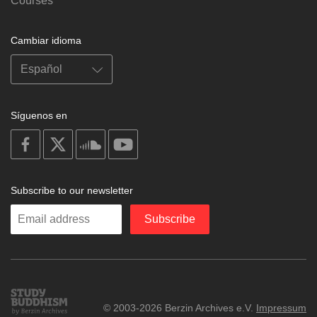
Courses
Cambiar idioma
Síguenos en
on
on
on
on
facebook
X
soundcloud
youtube
Subscribe to our newsletter
Enter
Subscribe
your
email
Study
© 2003-2026 Berzin Archives e.V.
Impressum
Buddhism