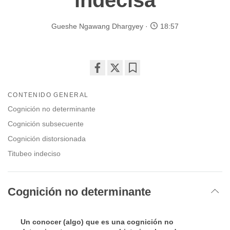
indecisa
Gueshe Ngawang Dhargyey
18:57
Share
Bookmark
on
CONTENIDO GENERAL
facebook
Cognición no determinante
Cognición subsecuente
Cognición distorsionada
Titubeo indeciso
Cognición no determinante
Un conocer (algo) que es una cognición no