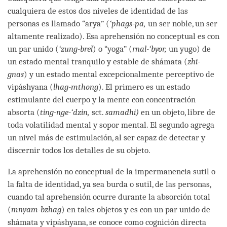
cualquiera de estos dos niveles de identidad de las
personas es llamado “arya” (
‘phags-pa,
un ser noble, un ser
altamente realizado). Esa aprehensión no conceptual es con
un par unido (
‘zung-brel
) o “yoga” (
rnal-‘byor,
un yugo) de
un estado mental tranquilo y estable de shámata (
zhi-
gnas
) y un estado mental excepcionalmente perceptivo de
vipáshyana (
lhag-mthong
). El primero es un estado
estimulante del cuerpo y la mente con concentración
absorta (
ting-nge-‘dzin,
sct.
samadhi)
en un objeto, libre de
toda volatilidad mental y sopor mental. El segundo agrega
un nivel más de estimulación, al ser capaz de detectar y
discernir todos los detalles de su objeto.
La aprehensión no conceptual de la impermanencia sutil o
la falta de identidad, ya sea burda o sutil, de las personas,
cuando tal aprehensión ocurre durante la absorción total
(
mnyam-bzhag
) en tales objetos y es con un par unido de
shámata y vipáshyana, se conoce como cognición directa