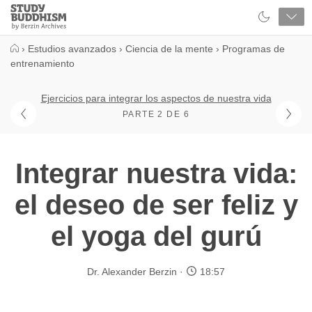
Close
Study
Buddhism
Home
›
Estudios avanzados
›
Ciencia de la mente
›
Programas de
entrenamiento
Ejercicios para integrar los aspectos de nuestra vida
PARTE 2 DE 6
Integrar nuestra vida:
el deseo de ser feliz y
el yoga del gurú
Dr. Alexander Berzin
18:57