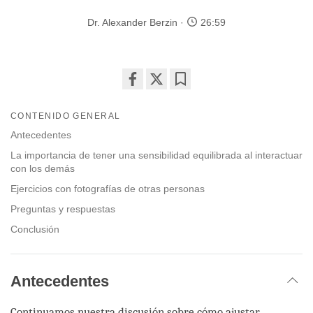
Dr. Alexander Berzin
26:59
Share
Bookmark
on
CONTENIDO GENERAL
facebook
Antecedentes
La importancia de tener una sensibilidad equilibrada al interactuar
con los demás
Ejercicios con fotografías de otras personas
Preguntas y respuestas
Conclusión
Antecedentes
Continuamos nuestra discusión sobre cómo ajustar