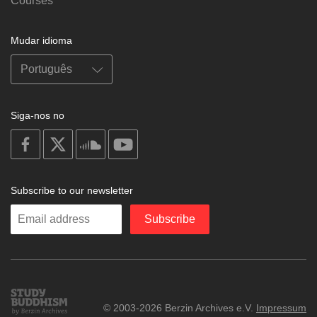
Courses
Mudar idioma
Siga-nos no
on
on
on
on
facebook
X
soundcloud
youtube
Subscribe to our newsletter
Enter
Subscribe
your
email
Study
© 2003-2026 Berzin Archives e.V.
Impressum
Buddhism