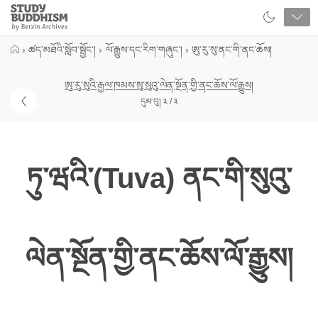
Close
Study
Buddhism
Home
›
ཚད་མཐོའི་སློབ་སྦྱོང་།
›
ལོ་རྒྱུས་དང་རིག་གཞུང་།
›
ཨུ་རུ་སུ་ནང་གི་ནང་ཆོས།
ཨུ་རུ་སུའི་རྒྱལ་ཁམས་སུ་སུའུ་ལེན་སྔོན་གྱི་ནང་ཆོས་ལོ་རྒྱུས།
དུམ་བུ། ༣ / ༣
ཏུ་ཝའི་(Tuva) ནང་གི་སུའུ་
ལེན་སྔོན་གྱི་ནང་ཆོས་ལོ་རྒྱུས།