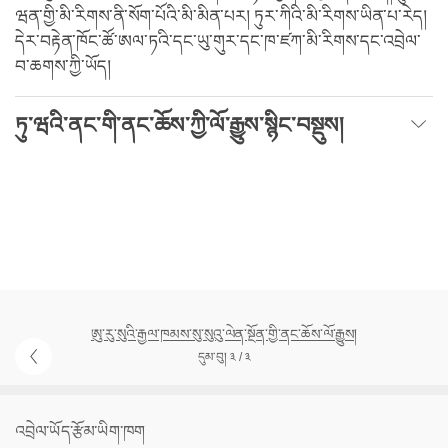
ཝན་གྱི་མི་རིགས་ནི་སོག་པོའི་མི་མིན་པར། ཏུར་ཀིའི་མི་རིགས་ཡིན་པ་རེད།
དེར་བརྟེན་ཁོང་ཚོ་ཨལ་ཏའི་དང་ཡུ་གུར་དང་ཁ་ཛཀ་མི་རིགས་དང་འབྲེལ་
བ་ཆགས་ཀྱི་ཡོད།
ཏུ་ཝའི་ནང་གི་ནང་ཆོས་ཀྱི་ལོ་རྒྱུས་སྙིང་བསྡུས།
ཨུ་རུ་སུའི་རྒྱལ་ཁམས་སུ་སུའུ་ལེན་སྔོན་གྱི་ནང་ཆོས་ལོ་རྒྱུས།
དུམ་བུ། ༣ / ༣
འབྲེལ་ཡོད་རྩོམ་ཡིག་ཁག