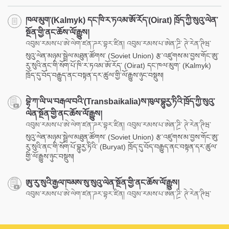
ཁལ་མུག་(Kalmyk) དང་ཁི་ར་ཏའམ་ཨོ་རོད་(Oirat) ཁྲོད་ཀྱི་སུའུ་ལེན་
སྔོན་གྱི་ནང་ཆོས་ལོ་རྒྱུས།
འབུམ་རམས་པ་ཨེ་ལེག་ཛན་ཌར་བྷར་ཛིན། འབུམ་རམས་པ་ཨེན་ཌྲི་ ཊེ་རེན་ཊིཝ་
སུའུ་ལེན་མཉམ་སྦྲེལ་མཐུན་ཚོགས་ (Soviet Union) རྩ་འཛུགས་མ་བྱས་གོང་ཨུ་
རུ་སུའི་ནང་གི་སོག་པོ་ཁི་ར་ཏའམ་ཨོ་རོད་ (Oirat) དང་ཁལ་མུག་ (Kalmyk)
ཁྲོད་དུ་བོད་བརྒྱུད་ནང་བསྟན་དར་ཚུལ་གྱི་ལོ་རྒྱུས་ཉུང་བསྡུས།
བྷེ་ཀ་ལི་ཡ་བརྒལ་བའི་(Transbaikalia)ས་ཁུལ་བྷུརྱ་ཏིའི་ཁྲོད་ཀྱི་སུའུ་
ལེན་སྔོན་གྱི་ནང་ཆོས་ལོ་རྒྱུས།
འབུམ་རམས་པ་ཨེ་ལེག་ཛན་ཌར་བྷར་ཛིན། འབུམ་རམས་པ་ཨེན་ཌྲི་ ཊེ་རེན་ཊིཝ་
སུའུ་ལེན་མཉམ་སྦྲེལ་མཐུན་ཚོགས་ (Soviet Union) རྩ་འཛུགས་མ་བྱས་གོང་ཨུ་
རུ་སུའི་ནང་གི་སོག་པོ་བྷུརྱ་ཏིའི་ (Buryat) ཁྲོད་དུ་བོད་བརྒྱུད་ནང་བསྟན་དར་ཚུལ་
གྱི་ལོ་རྒྱུས་ཉུང་བསྡུས།
ཨུ་རུ་སུའི་རྒྱལ་ཁམས་སུ་སུའུ་ལེན་སྔོན་གྱི་ནང་ཆོས་ལོ་རྒྱུས།
འབུམ་རམས་པ་ཨེ་ལེག་ཛན་ཌར་བྷར་ཛིན། འབུམ་རམས་པ་ཨེན་ཌྲི་ ཊེ་རེན་ཊིཝ་