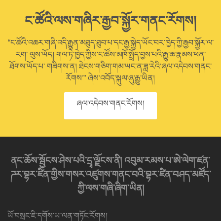
ང་ཚོའི་ལས་གཞིར་རྒྱབ་སྐྱོར་གནང་རོགས།
“ང་ཚོའི་འཆར་གཞི་འདི་རྒྱུན་མཐུད་ཐུབ་པ་དང་རྒྱ་སྐྱེད་ཡོང་བར་ཁྱེད་ཀྱི་རྒྱབ་སྐྱོར་ལ་
རག་ ལུས་ཡོད། གལ་ཏེ་ཁྱེད་ཀྱིས་ང་ཚོས་མཁོ་སྤྲོད་བྱས་པའི་རྒྱུ་ཆ་རྣམས་ཕན་
ཐོགས་ཡོད་པ་ གཟིགས་ན། ཐེངས་གཅིག་གམ་ཡང་ན་ཟླ་རེའི་ཞལ་འདེབས་གནང་
རོགས་” ཞེས་འབོད་སྐུལ་ཞུ་རྒྱུ་ཡིན།
ཞལ་འདེབས་གནང་རོགས།
ནང་ཆོས་སྦྱོངས་ཤེས་པའི་དྲྭ་ལྗོངས་ནི། འབུམ་རམས་པ་ཨེ་ལེག་ཛན་
ཌར་བྷར་ཛིན་གྱིས་གསར་འཛུགས་གནང་བའི་བྷར་ཛིན་བཤད་མཛོད་
ཀྱི་ལས་གཞི་ཞིག་ཡིན།
ཡོ་བསྲང་ཇི་དགོས་ཡ་ལན་གཏོང་རོགས།