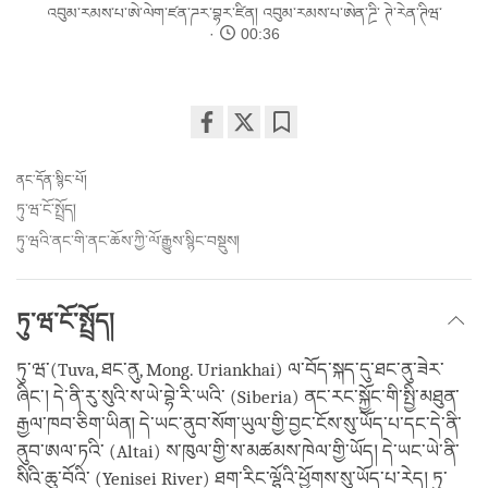
འབུམ་རམས་པ་ཨེ་ལེག་ཛན་ཌར་བྷར་ཛིན།
འབུམ་རམས་པ་ཨེན་ཌྲི་ ཊེ་རེན་ཊིཝ་
00:36
Share
Bookmark
on
ནང་དོན་སྙིང་པོ།
facebook
ཏུ་ཝ་ངོ་སྤྲོད།
ཏུ་ཝའི་ནང་གི་ནང་ཆོས་ཀྱི་ལོ་རྒྱུས་སྙིང་བསྡུས།
ཏུ་ཝ་ངོ་སྤྲོད།
ཏུ་ཝ་(Tuva, ཐང་ནུ, Mong. Uriankhai) ལ་བོད་སྐད་དུ་ཐང་ནུ་ཟེར་
ཞིང་། དེ་ནི་རུ་སུའི་ས་ཡེ་བྷེ་རི་ཡའི་ (Siberia) ནང་རང་སྐྱོང་གི་སྤྱི་མཐུན་
རྒྱལ་ཁབ་ཅིག་ཡིན། དེ་ཡང་ནུབ་སོག་ཡུལ་གྱི་བྱང་ངོས་སུ་ཡོད་པ་དང་དེ་ནི་
ནུབ་ཨལ་ཏའི་ (Altai) ས་ཁུལ་གྱི་ས་མཚམས་ཁེལ་གྱི་ཡོད། དེ་ཡང་ཡེ་ནི་
སིའི་ཆུ་བོའི་ (Yenisei River) ཐག་རིང་ལྷོའི་ཕྱོགས་སུ་ཡོད་པ་རེད། ཏུ་