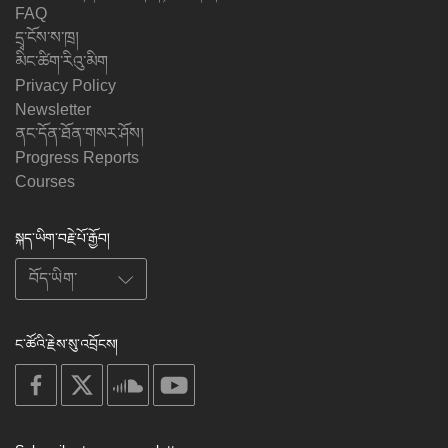
FAQ
དྲྭ་ངོས་ས་ཁྲ།
མིང་ཚིག་རིའུ་མིག
Privacy Policy
Newsletter
ནང་དོན་ཐོན་གསར་ཤོས།
Progress Reports
Courses
སྐད་ཡིག་བརྗེ་པོ་རྒྱོབ།
ང་ཚོའི་རྗེས་སུ་འབྲོངས།
on
on
on
on
facebook
X
soundcloud
youtube