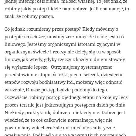
jednej intencji: osłabienia miłości własnej. To jest znak, że
robimy jakiś postęp i idzie nam dobrze. Jeśli ona maleje, to
znak, że robimy postęp.
Co jednak rozumiemy przez postęp? Kiedy mówimy o
postępie na ścieżce, musimy zrozumieć, że to nie jest coś
liniowego. Jesteśmy organicznymi istotami żyjącymi w
organicznym świecie i rzeczy nie dzieją się tu w sposób
liniowy, jak wtedy, gdyby rzeczy z każdym dniem stawały
się wyłącznie lepsze. Otrzymujemy systematyczne
przedstawienie stopni ścieżki, pięciu ścieżek, dziesięciu
etapów rozwoju bodhisattwy itd., możemy więc odnosić
wrażenie, iż nasz postęp będzie podobny do tego.
Oczywiście, robimy postęp z jednego etapu na kolejny, lecz
proces ten nie jest jednostajnym postępem dzień po dniu.
Niekiedy praktyki idą dobrze, a niekiedy nie. Dobrze jest
wiedzieć, że to coś całkowicie normalnego, więc nie
powinniśmy zniechęcać się ani mieć nierealistyczne
oczekiwania. Podkreśla się to we wszystkich pouczeniach