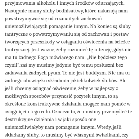
przyjmowania alkoholu i innych środków odurzających.
Następnie mamy śluby bodhisattwy, które nakazują nam
powstrzymywać się od rozmaitych zachowań
uniemożliwiających pomaganie innym. Na koniec są śluby
tantryczne o powstrzymywaniu się od zachowań i postaw
tworzących przeszkody w osiąganiu oświecenia na ścieżce
tantrycznej. Jest ważne, żeby rozumieć tę intencję, gdyż nie
ma tu żadnego Boga mówiącego nam: „Nie będziesz tego
czynił”, zaś my musimy jedynie być temu posłuszni bez
zadawania żadnych pytań. To nie jest buddyzm. Nie ma tu
żadnego obowiązku składania jakichkolwiek ślubów. Ale
jeśli chcemy osiągnąć oświecenie, żeby w najlepszy z
możliwych sposobów przynosić pożytek innym, to są
określone konstruktywne działania mogące nam pomóc w
osiągnięciu tego celu. Oznacza to, że musimy przemyśleć te
destrukcyjne działania i w jaki sposób one
uniemożliwiałyby nam pomaganie innym. Wtedy, jeśli
składamy śluby, to musimy być własnymi świadkami, czy