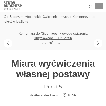
Close
Study
Buddhism
Home
›
Buddyzm tybetański
›
Ćwiczenie umysłu
›
Komentarze do
tekstów lodźiong
Komentarz do "Siedmiopunktowego ćwiczenia
umysłowego" – Dr Berzin
CZĘŚĆ 3 W 5
Miara wyćwiczenia
własnej postawy
Punkt 5
dr Alexander Berzin
10:56