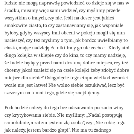
ludzie nie mogą naprawdę powiedzieć, co dzieje się w nas w
środku, musimy więc sami widzieć, czy myślimy przede
wszystkim o innych, czy nie. Jeśli na deser jest jakieś
smakowite ciasto, to czy zastanawiamy się, jak wspaniale
byłoby, gdyby wszyscy inni obecni w pokoju mogli się nim
nacieszyć, czy też myślimy o tym, jak bardzo uwielbiamy to
ciasto, mając nadzieję, że nikt inny go nie zechce. Kiedy stoi
długa kolejka w sklepie czy do kina, to czy mamy nadzieję,
że ludzie będący przed nami dostaną dobre miejsca, czy też
chcemy jakoś znaleźć się na czele kolejki żeby zdobyć dobre
miejsce dla siebie? Osiągnięcie tego etapu wielkoduszności
wcale nie jest łatwe! Nie wolno siebie oszukiwać, lecz być
szczerym na temat tego, gdzie się znajdujemy.
Podchodzić należy do tego bez odczuwania poczucia winy
czy krytykowania siebie. Nie myślimy: „Nadal postępuję
samolubnie, a zatem jestem złą osobą”, czy „Nie robię tego
jak należy, jestem bardzo głupi”. Nie ma tu żadnego