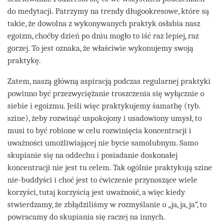
do medytacji. Patrzymy na trendy długookresowe, które są
takie, że dowolna z wykonywanych praktyk osłabia nasz
egoizm, choćby dzień po dniu mogło to iść raz lepiej, raz
gorzej. To jest oznaka, że właściwie wykonujemy swoją
praktykę.
Zatem, naszą główną aspiracją podczas regularnej praktyki
powinno być przezwyciężanie troszczenia się wyłącznie o
siebie i egoizmu. Jeśli więc praktykujemy śamathę (tyb.
szine), żeby rozwinąć uspokojony i usadowiony umysł, to
musi to być robione w celu rozwinięcia koncentracji i
uważności umożliwiającej nie bycie samolubnym. Samo
skupianie się na oddechu i posiadanie doskonałej
koncentracji nie jest tu celem. Tak ogólnie praktykują szine
nie-buddyści i choć jest to ćwiczenie przynoszące wiele
korzyści, tutaj korzyścią jest uważność, a więc kiedy
stwierdzamy, że zbłądziliśmy w rozmyślanie o „ja, ja, ja”, to
powracamy do skupiania się raczej na innych.