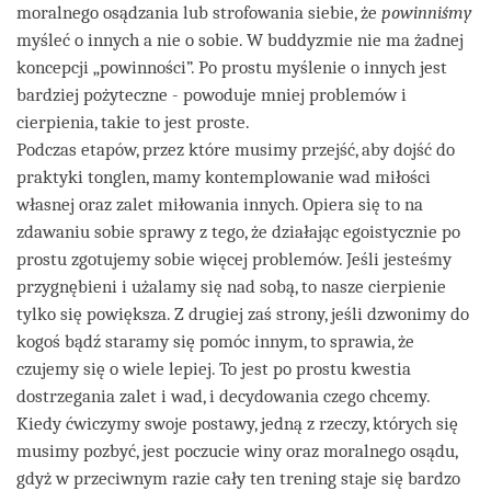
moralnego osądzania lub strofowania siebie, że
powinniśmy
myśleć o innych a nie o sobie. W buddyzmie nie ma żadnej
koncepcji „powinności”. Po prostu myślenie o innych jest
bardziej pożyteczne - powoduje mniej problemów i
cierpienia, takie to jest proste.
Podczas etapów, przez które musimy przejść, aby dojść do
praktyki tonglen, mamy kontemplowanie wad miłości
własnej oraz zalet miłowania innych. Opiera się to na
zdawaniu sobie sprawy z tego, że działając egoistycznie po
prostu zgotujemy sobie więcej problemów. Jeśli jesteśmy
przygnębieni i użalamy się nad sobą, to nasze cierpienie
tylko się powiększa. Z drugiej zaś strony, jeśli dzwonimy do
kogoś bądź staramy się pomóc innym, to sprawia, że
czujemy się o wiele lepiej. To jest po prostu kwestia
dostrzegania zalet i wad, i decydowania czego chcemy.
Kiedy ćwiczymy swoje postawy, jedną z rzeczy, których się
musimy pozbyć, jest poczucie winy oraz moralnego osądu,
gdyż w przeciwnym razie cały ten trening staje się bardzo