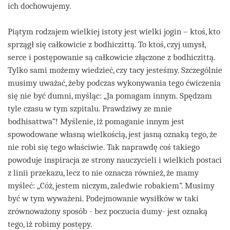
ich dochowujemy.
Piątym rodzajem wielkiej istoty jest wielki jogin – ktoś, kto
sprzągł się całkowicie z bodhiczittą. To ktoś, czyj umysł,
serce i postępowanie są całkowicie złączone z bodhiczittą.
Tylko sami możemy wiedzieć, czy tacy jesteśmy. Szczególnie
musimy uważać, żeby podczas wykonywania tego ćwiczenia
się nie być dumni, myśląc: „Ja pomagam innym. Spędzam
tyle czasu w tym szpitalu. Prawdziwy ze mnie
bodhisattwa”! Myślenie, iż pomaganie innym jest
spowodowane własną wielkością, jest jasną oznaką tego, że
nie robi się tego właściwie. Tak naprawdę coś takiego
powoduje inspiracja ze strony nauczycieli i wielkich postaci
z linii przekazu, lecz to nie oznacza również, że mamy
myśleć: „Cóż, jestem niczym, zaledwie robakiem”. Musimy
być w tym wyważeni. Podejmowanie wysiłków w taki
zrównoważony sposób - bez poczucia dumy- jest oznaką
tego, iż robimy postępy.