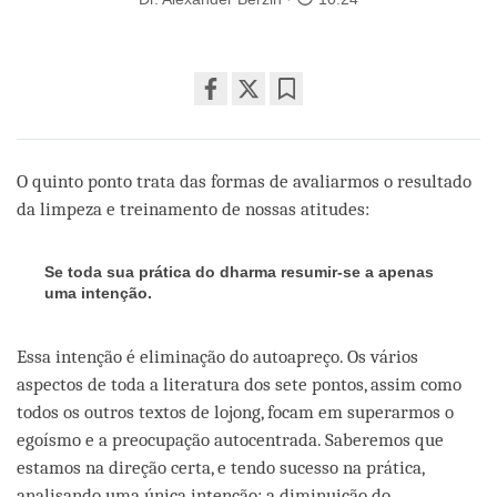
Share
Bookmark
on
facebook
O quinto ponto trata das formas de avaliarmos o resultado
da limpeza e treinamento de nossas atitudes:
Se toda sua prática do dharma resumir-se a apenas
uma intenção.
Essa intenção é eliminação do autoapreço. Os vários
aspectos de toda a literatura dos sete pontos, assim como
todos os outros textos de lojong, focam em superarmos o
egoísmo e a preocupação autocentrada. Saberemos que
estamos na direção certa, e tendo sucesso na prática,
analisando uma única intenção: a diminuição do