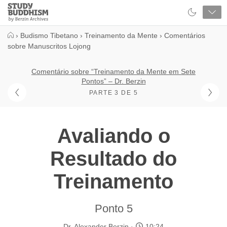
Close
Study
Buddhism
Home
›
Budismo Tibetano
›
Treinamento da Mente
›
Comentários
sobre Manuscritos Lojong
Comentário sobre “Treinamento da Mente em Sete
Pontos” – Dr. Berzin
PARTE 3 DE 5
Avaliando o
Resultado do
Treinamento
Ponto 5
Dr. Alexander Berzin
10:24