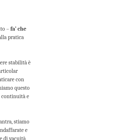
ato –
fa’ che
lla pratica
re stabilità è
rticolar
aticare con
eniamo questo
i continuità e
antra, stiamo
indaffarate e
 di vacuità,