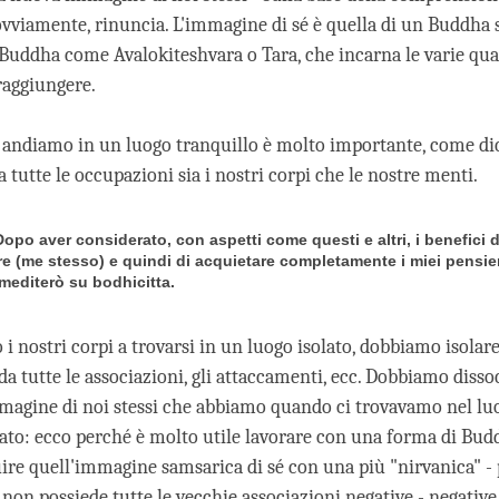
 ovviamente, rinuncia. L'immagine di sé è quella di un Buddha 
 Buddha come Avalokiteshvara o Tara, che incarna le varie qual
raggiungere.
andiamo in un luogo tranquillo è molto importante, come dic
a tutte le occupazioni sia i nostri corpi che le nostre menti.
 Dopo aver considerato, con aspetti come questi e altri, i benefici d
re (me stesso) e quindi di acquietare completamente i miei pensie
 mediterò su bodhicitta.
i nostri corpi a trovarsi in un luogo isolato, dobbiamo isolar
a tutte le associazioni, gli attaccamenti, ecc. Dobbiamo disso
magine di noi stessi che abbiamo quando ci trovavamo nel lu
ato: ecco perché è molto utile lavorare con una forma di Budd
uire quell'immagine samsarica di sé con una più "nirvanica" - 
non possiede tutte le vecchie associazioni negative - negative