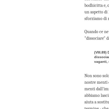
bodhicitta e,
un aspetto di
sforziamo di 
Quando ce ne 
"dissociare" d
(VIII.89)
dissocia
vaganti,
Non sono solo 
nostre menti d
menti dall'im
abbiamo lasci
aiuta a sostit
termine - che 