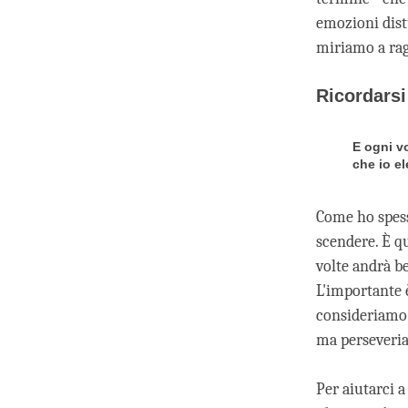
emozioni dist
miriamo a rag
Ricordarsi 
E ogni vo
che io el
Come ho spess
scendere. È qu
volte andrà be
L'importante 
consideriamo 
ma perseveri
Per aiutarci 