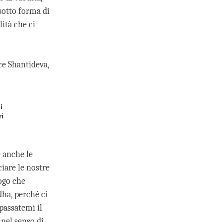
sotto forma di
ità che ci
e Shantideva,
i
ri
e anche le
ciare le nostre
ogo che
ha, perché ci
passatemi il
 nel senso di