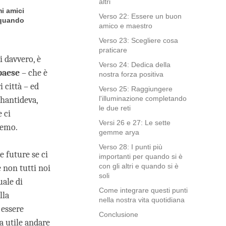
altri
mi amici
Verso 22: Essere un buon
 quando
amico e maestro
Verso 23: Scegliere cosa
praticare
i davvero, è
Verso 24: Dedica della
 paese
– che è
nostra forza positiva
 città – ed
Verso 25: Raggiungere
l'illuminazione completando
Shantideva,
le due reti
 ci
Versi 26 e 27: Le sette
remo.
gemme arya
Verso 28: I punti più
e future se ci
importanti per quando si è
con gli altri e quando si è
 non tutti noi
soli
uale di
Come integrare questi punti
lla
nella nostra vita quotidiana
 essere
Conclusione
ia utile andare