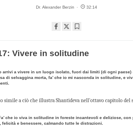
Dr. Alexander Berzin
32:14
Share
Bookmark
on
facebook
7: Vivere in solitudine
o arrivi a vivere in un luogo isolato, fuori dai limiti (di ogni paese
sa di selvaggina morta, fa’ che io mi nasconda in solitudine, e vi
enti.
 simile a ciò che illustra Shantideva nell'ottavo capitolo del 
 Fa’ che io viva in solitudine in foreste incantevoli e deliziose, con
 felicità e benessere, calmando tutte le distrazioni.