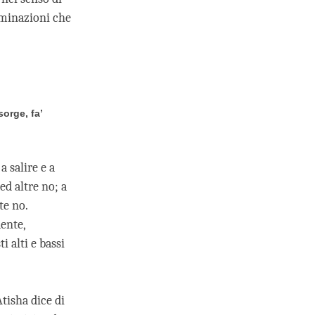
uminazioni che
sorge, fa’
 salire e a
ed altre no; a
te no.
ente,
 alti e bassi
Atisha dice di