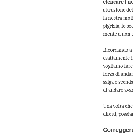
elencare i no
attrazione de
la nostra mot
pigrizia, lo 
mente a non e
Ricordando a 
esattamente i
vogliamo fare 
forza di anda
salga e scend
di andare avan
Una volta che
difetti, possi
Correggere