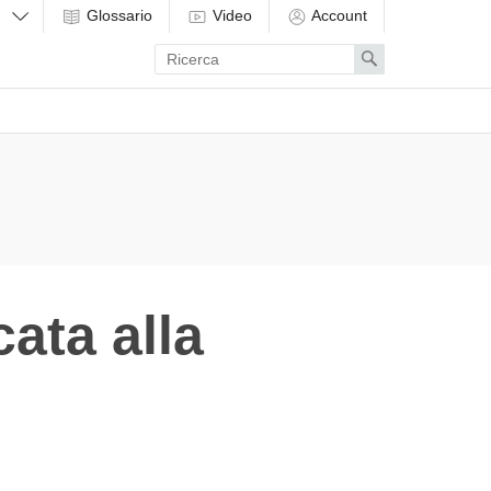
Glossario
Video
Account
Enter
Search
search
term
ata alla