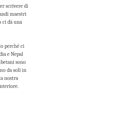
er scrivere di
randi maestri
o ci dà una
lo perché ci
dia e Nepal
tibetani sono
mo da soli in
a nostra
nteriore.