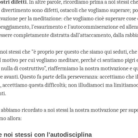
stri difetti
. In altre parole, ricordiamo prima a noi stessi che
l divertimento sono difetti, ostacoli che vogliamo superare; p
ivazione per la meditazione: che vogliamo cioè superare cose
scoraggiamento, l'esaurimento e l'autocommiserazione ed allen
ssere completamente distratta dall'attaccamento, dalla rabbia
noi stessi che "è proprio per questo che siamo qui seduti, che
l motivo per cui vogliamo meditare, perché ci sentiamo pigri 
nulla di costruttivo”, riaffermiamo la nostra motivazione e qu
re avanti. Questo fa parte della perseveranza: accettiamo che i
a, accettiamo questa difficoltà; non illudiamoci ma limitiamoc
ti.
 abbiamo ricordato a noi stessi la nostra motivazione per sup
amo allora:
 noi stessi con l'autodisciplina