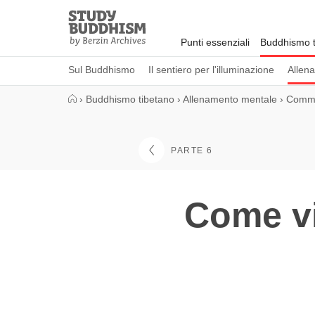
Close
Study
Buddhism
Punti essenziali
Buddhismo t
Home
Sul Buddhismo
Il sentiero per l'illuminazione
Allen
›
Buddhismo tibetano
›
Allenamento mentale
›
Commen
PARTE 6
Come vi