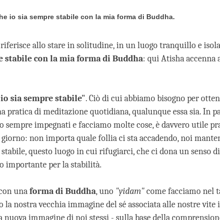
 che io sia sempre stabile con la mia forma di Buddha.
riferisce allo stare in solitudine, in un luogo tranquillo e isol
e stabile con la mia forma di Buddha
: qui Atisha accenna a
 io sia sempre stabile"
. Ciò di cui abbiamo bisogno per ottene
 pratica di meditazione quotidiana, qualunque essa sia. In pa
 sempre impegnati e facciamo molte cose, è davvero utile pr
 giorno: non importa quale follia ci sta accadendo, noi mant
stabile, questo luogo in cui rifugiarci, che ci dona un senso d
 importante per la stabilità.
 con una
forma di Buddha
, uno
"yidam"
come facciamo nel t
la nostra vecchia immagine del sé associata alle nostre vite 
 nuova immagine di noi stessi - sulla base della comprensione