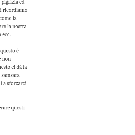
 pigrizia ed
oi ricordiamo
 come la
are la nostra
 ecc.
 questo è
e non
esto ci dà la
l samsara
i a sforzarci
erare questi