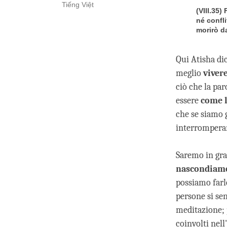
Tiếng Việt
(VIII.35)
né confl
morirò d
Qui Atisha di
meglio
viver
ciò che la par
essere
come l
che se siamo g
interrompera
Saremo in grad
nascondiamo
possiamo farl
persone si sen
meditazione; 
coinvolti nell