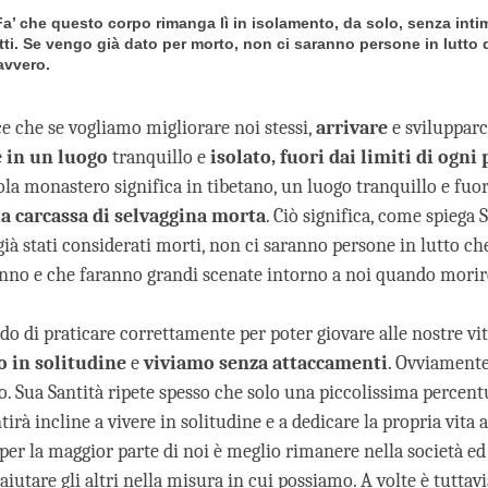
 Fa’ che questo corpo rimanga lì in isolamento, da solo, senza inti
itti. Se vengo già dato per morto, non ci saranno persone in lutto
avvero.
ce che se vogliamo migliorare noi stessi,
arrivare
e svilupparc
e in un luogo
tranquillo e
isolato, fuori dai limiti di ogni
ola monastero significa in tibetano, un luogo tranquillo e fuori
a carcassa di selvaggina morta
. Ciò significa, come spiega 
ià stati considerati morti, non ci saranno persone in lutto che
nno e che faranno grandi scenate intorno a noi quando mori
o di praticare correttamente per poter giovare alle nostre vit
 in solitudine
e
viviamo senza attaccamenti
. Ovviamente
o. Sua Santità ripete spesso che solo una piccolissima percent
tirà incline a vivere in solitudine e a dedicare la propria vita a
per la maggior parte di noi è meglio rimanere nella società ed
'aiutare gli altri nella misura in cui possiamo. A volte è tuttav