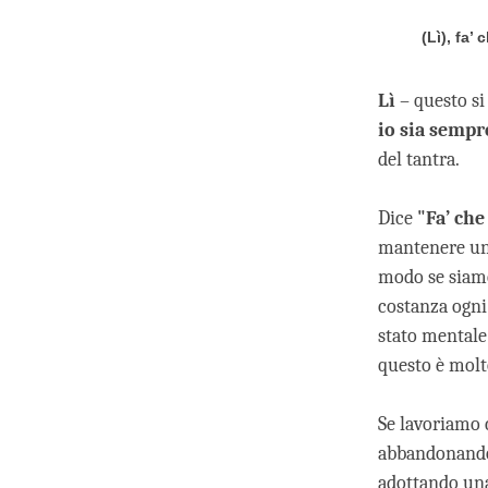
(Lì), fa’
Lì
– questo si 
io sia sempr
del tantra.
Dice
"Fa’ che
mantenere una
modo se siamo
costanza ogni
stato mentale 
questo è molto
Se lavoriamo
abbandonando 
adottando una