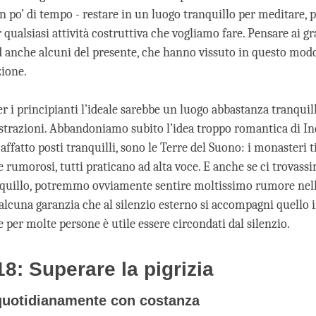
un po’ di tempo - restare in un luogo tranquillo per meditare, p
qualsiasi attività costruttiva che vogliamo fare. Pensare ai g
ed anche alcuni del presente, che hanno vissuto in questo mod
zione.
r i principianti l’ideale sarebbe un luogo abbastanza tranquil
trazioni. Abbandoniamo subito l’idea troppo romantica di In
ffatto posti tranquilli, sono le Terre del Suono: i monasteri 
rumorosi, tutti praticano ad alta voce. E anche se ci trovassi
quillo, potremmo ovviamente sentire moltissimo rumore nell
 alcuna garanzia che al silenzio esterno si accompagni quello i
per molte persone è utile essere circondati dal silenzio.
8: Superare la pigrizia
 quotidianamente con costanza