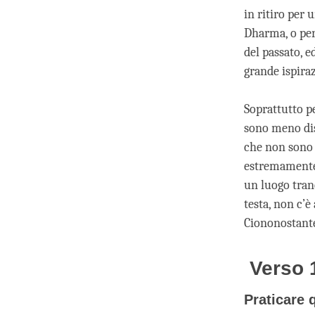
in ritiro per 
Dharma, o per 
del passato, 
grande ispira
Soprattutto pe
sono meno dis
che non sono a
estremamente 
un luogo tran
testa, non c’è
Ciononostante 
Verso 1
Praticare