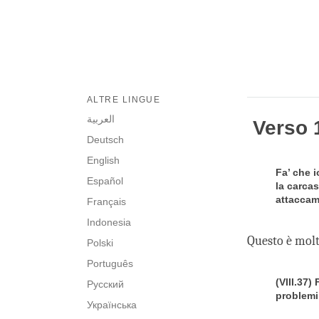
ALTRE LINGUE
العربية
Verso 1
Deutsch
English
Fa’ che i
Español
la carcas
attaccam
Français
Indonesia
Questo è molto
Polski
Português
(VIII.37)
Русский
problemi,
Українська