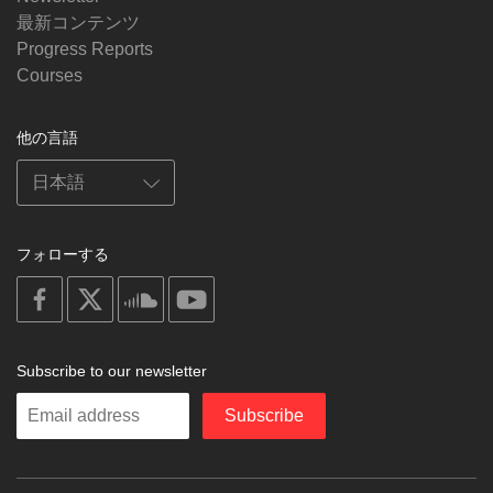
最新コンテンツ
Progress Reports
Courses
他の言語
フォローする
on
on
on
on
facebook
X
soundcloud
youtube
Subscribe to our newsletter
Enter
Subscribe
your
email