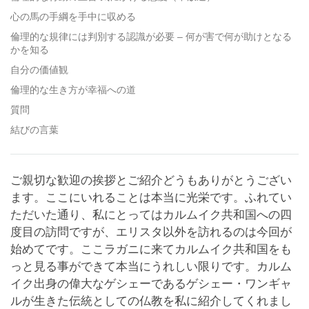
心の馬の手綱を手中に収める
倫理的な規律には判別する認識が必要 – 何が害で何が助けとなる
かを知る
自分の価値観
倫理的な生き方が幸福への道
質問
結びの言葉
ご親切な歓迎の挨拶とご紹介どうもありがとうござい
ます。ここにいれることは本当に光栄です。ふれてい
ただいた通り、私にとってはカルムイク共和国への四
度目の訪問ですが、エリスタ以外を訪れるのは今回が
始めてです。ここラガニに来てカルムイク共和国をも
っと見る事ができて本当にうれしい限りです。カルム
イク出身の偉大なゲシェーであるゲシェー・ワンギャ
ルが生きた伝統としての仏教を私に紹介してくれまし