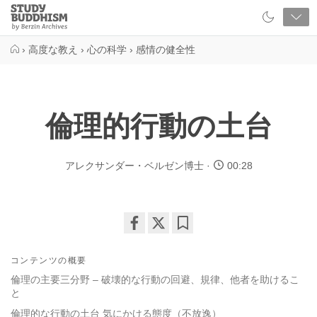
Close
Study
Buddhism
Home
›
高度な教え
›
心の科学
›
感情の健全性
倫理的行動の土台
アレクサンダー・ベルゼン博士
00:28
Share
Bookmark
on
コンテンツの概要
facebook
倫理の主要三分野 – 破壊的な行動の回避、規律、他者を助けるこ
と
倫理的な行動の土台 気にかける態度（不放逸）