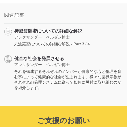
on
facebook
関連記事
持戒波羅蜜についての詳細な解説
アレクサンダー・ベルゼン博士
六波羅蜜についての詳細な解説 - Part 3 / 4
健全な社会を発展させる
アレクサンダー・ベルゼン博士
それを構成するそれぞれのメンバーが健康的な心と倫理を育
む事によって健康的な社会が生まれます。様々な世界宗教が
それぞれの倫理システムに従って如何に災難に取り組むのか
を紹介します。
ご支援のお願い