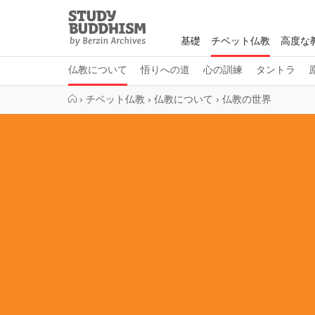
Close
Study
Buddhism
基礎
チベット仏教
高度な
Home
仏教について
悟りへの道
心の訓練
タントラ
›
チベット仏教
›
仏教について
›
仏教の世界