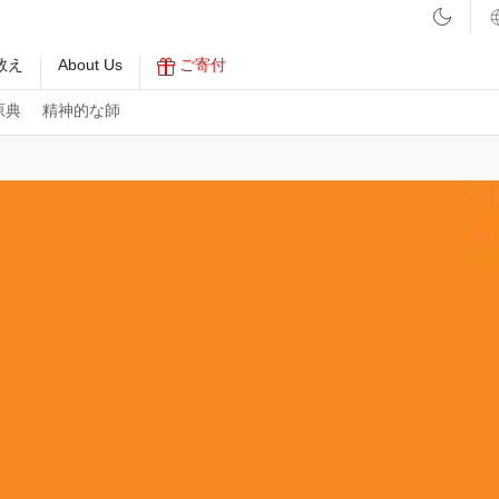
教え
About Us
ご寄付
原典
精神的な師