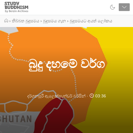
Close
Study
Buddhism
Home
›
තිබ්බත බුදුසමය
›
බුදුසමය ගැන
›
බුදුසමයට අයත් ලෝකය
බුදු දහමේ වර්ග
දර්ශනසූරී ඇලෙක්සැන්ඩර් බර්සින්
03:36