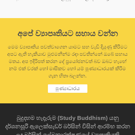
අපේ ව්‍යාපෘතියට සහාය වන්න
මෙම ව්‍යාපෘතිය පවත්වාගෙන යාමට සහ වැඩි දියුණු කිරීමට
අපට ඇති හැකියාව මුළුමනින්ම රඳා පවතින්නේ ඔබේ සහාය
මතය. අප ඉදිරිපත් කරන දේ ප්‍රයෝජනවත් බව ඔබට හැඟේ
නම් එක් වරක් හෝ මාසිකව හෝ යම් පුණ්‍යාධාරයක් කිරීම
ගැන හිතා බලන්න.
පුණ්‍යාධාරය
බුදුදහම හැදෑරුම (Study Buddhism) යනු
දර්ශනසූරී ඇලෙක්සැඩර් බර්සින් විසින් ආරම්භ කරන
ලද බර්සින් ලේඛනාරක්ෂණයේ ව්‍යාපෘතියකි