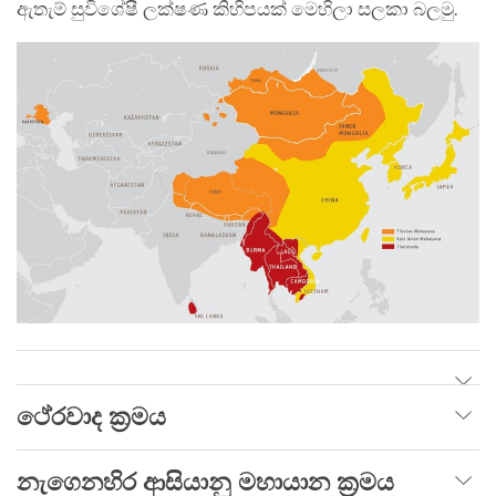
ඇතැම් සුවිශේෂී ලක්ෂණ කිහිපයක් මෙහිලා සලකා බලමු.
ථේරවාද ක්‍රමය
නැගෙනහිර ආසියානු මහායාන ක්‍රමය