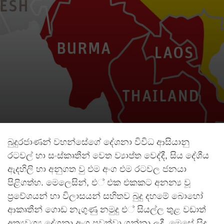
බුදුරජාණන් වහන්සේගේ දේශනා විවිධ ආසියානු
රටවල් හා සංස්කෘතීන් වෙත ව්‍යාප්ත වෙද්දී, සිය දේශීය
ඇදහිලි හා අනුගත වු එම අංග එම රටවල ජනයා
පිළිගත්හ. මෙලෙසින්, එ් එක එකකට අනන්‍ය වූ
ප්‍රවේශයන් හා විලාසයන් සහිතව බුදු දහමේ බොහෝ
ආකෘතීන් ගොඩ නැගුණු නමුදු එ් සියල්ල තුළ වඩාත්
අත්‍යවශ්‍ය දේශනා අංග පවත්වා ගන්නා ලදී. මෙසේ සිදු