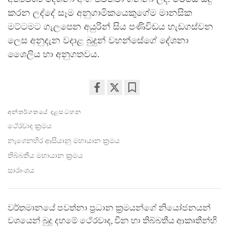
කරන ලද්දේ සෑම අනුගාමිකයෙකුගේම මානසික
මට්ටමට ගැලපෙන අයුරින් සිය පණිවිඩය හැඩගස්වන
ලෙස අනුදැන වදාළ බුදුන් වහන්සේගේ දේශනා
ශෛලිය හා අනුගතවය.
Share
Bookmark
අන්තර්ගතයේ දළසටහන
on
facebook
ථේරවාද ක්‍රමය
නැගෙනහිර ආසියානු මහායාන ක්‍රමය
තිබ්බතීය මහායාන ක්‍රමය
සාරාංශය
වර්තමානයේ පවත්නා ප්‍රධාන ක්‍රමයන්ගේ නියෝජනයන්
වශයෙන් බුදු දහමේ ථේරවාද, චීන හා තිබ්බතීය ආකෘතීන්හි