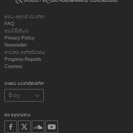
අපට අදහස් එවන්න
FAQ
අඩවිසිතියම
Privacy Policy
Newsletter
නවතම අන්තර්ගතය
Progress Reports
Courses
භාෂාව වෙනස්කරන්න
අප අනුගමනය
on
on
on
on
facebook
X
soundcloud
youtube