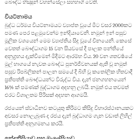
බෞද්ධ භික්‍ෂූන් වහන්සේලා සහභාගි වෙති.
වියට්නාමය
බුද්ධ ධර්මය වියට්නාමයට ව්‍යාප්ත වූයේ මීට වසර 2000කට
පමණ පෙර පළමුවෙන්ම ඉන්දියාවෙනි. නමුන් ඉන් පසුව
මූලික වශයෙන් මෙම ව්‍යාප්තිය සිදු වූයේ චීනයෙනි. කෙසේ
වෙතත් බෞද්ධාගම 15 වන සියවසේ දී පාලක පන්තියේ
අනුග්‍රහය දැක්වීමෙන් මිදීමට ආරම්භ විය. 20 වන ශතවර්‍ෂයේ
මුල් භාගයේ නැවත බෞද්ධ පුනර්ජීවනයක් ඇති වූ නමුත්
පසුව රිපබ්ලිකන් පාලන සමයේ දී බිහි වූ කතෝලික හිතවාදී
ප්‍රතිපත්ති බෞද්ධයන්ට විරුද්ධ විය. දැන් ජනගහනයෙන්
16% ක් පමණක් බුද්ධාගම අදහනු ලබයි. නමුත් එය තවමත්
එරට විශාලතම පිරිසක් අදහන ආගමයි.
රජයෙන් ස්වාධීනව කටයුතු කිරීමට කිසිදු විහාරස්ථානයකට
අවසර නොලැබුණ ද රජය දැන් බුද්ධාගම ගැන වඩාත් ලිහිල්
ප්‍රතිපත්ති අනුගමනය කරයි.
ඉන්දුනීසියාව සහ මැලේසියාව