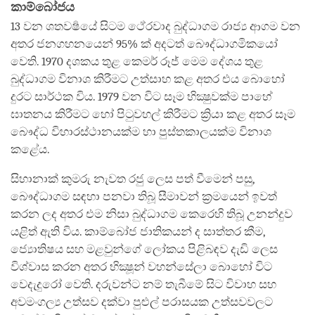
කාම්බෝජය
13 වන ශතවර්‍ෂයේ සිටම ථේරවාද බුද්ධාගම රාජ්‍ය ආගම වන
අතර ජනගහනයෙන් 95% ක් අදටත් බෞද්ධාගමිකයෝ
වෙති. 1970 දශකය තුළ කෙමර් රූජ් මෙම දේශය තුළ
බුද්ධාගම විනාශ කිරීමට උත්සාහ කළ අතර එය බොහෝ
දුරට සාර්ථක විය. 1979 වන විට සෑම භික්‍ෂුවක්ම පාහේ
ඝාතනය කිරීමට හෝ පිටුවහල් කිරීමට ක්‍රියා කළ අතර සෑම
බෞද්ධ විහාරස්ථානයක්ම හා පුස්තකාලයක්ම විනාශ
කළේය.
සිහානාක් කුමරු නැවත රජු ලෙස පත් වීමෙන් පසු,
බෞද්ධාගම සඳහා පනවා තිබූ සීමාවන් ක්‍රමයෙන් ඉවත්
කරන ලද අතර එම නිසා බුද්ධාගම කෙරෙහි තිබූ උනන්දුව
යළිත් ඇති විය. කාම්බෝජ ජාතිකයන් ද සාත්තර කීම,
ජ්‍යොතිෂය සහ මළවුන්ගේ ලෝකය පිළිබඳව දැඩි ලෙස
විශ්වාස කරන අතර භික්‍ෂූන් වහන්සේලා බොහෝ විට
වෙදැදුරෝ වෙති. දරුවන්ට නම් තැබීමේ සිට විවාහ සහ
අවමංගල්‍ය උත්සව දක්වා පුළුල් පරාසයක උත්සවවලට