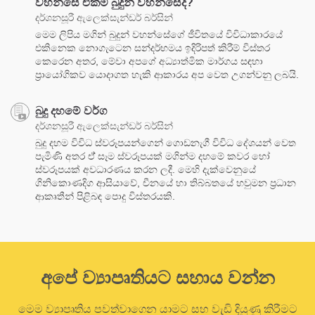
වහන්සේ එකම බුදුන් වහන්සේද?
දර්ශනසූරී ඇලෙක්සැන්ඩර් බර්සින්
මෙම ලිපිය මගින් බුදුන් වහන්සේගේ ජීවිතයේ විවිධාකාරයේ
එකිනෙක නොගැටෙන සන්දර්භමය ඉදිරිපත් කිරීම් විස්තර
කෙරෙන අතර, මේවා අපගේ අධ්‍යාත්මික මාර්ගය සඳහා
ප්‍රායෝගිකව යොදාගත හැකි ආකාරය අප වෙත උගන්වනු ලබයි.
බුදු දහමේ වර්ග
දර්ශනසූරී ඇලෙක්සැන්ඩර් බර්සින්
බුදු දහම විවිධ ස්වරූපයන්ගෙන් ගොඩනැගී විවිධ දේශයන් වෙත
පැමිණි අතර ඒ් සෑම ස්වරූපයක් මගින්ම දහමේ කවර හෝ
ස්වරූපයක් අවධාරණය කරන ලදී. මෙහි දැක්වෙනුයේ
ගිනිකොණදිග ආසියාවේ, චීනයේ හා තිබ්බතයේ හවුමන ප්‍රධාන
ආකෘතීන් පිළිබඳ පොදු විස්තරයකි.
අපේ ව්‍යාපෘතියට සහාය වන්න
මෙම ව්‍යාපෘතිය පවත්වාගෙන යාමට සහ වැඩි දියුණු කිරීමට