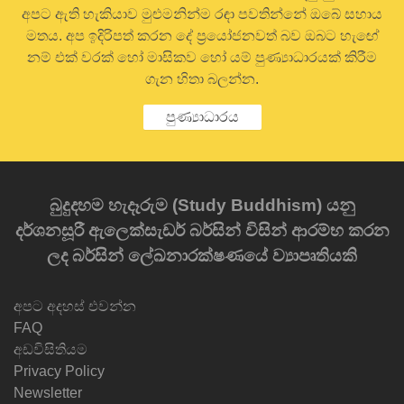
අපට ඇති හැකියාව මුළුමනින්ම රඳා පවතින්නේ ඔබේ සහාය
මතය. අප ඉදිරිපත් කරන දේ ප්‍රයෝජනවත් බව ඔබට හැඟේ
නම් එක් වරක් හෝ මාසිකව හෝ යම් පුණ්‍යාධාරයක් කිරීම
ගැන හිතා බලන්න.
පුණ්‍යාධාරය
බුදුදහම හැදෑරුම (Study Buddhism) යනු
දර්ශනසූරී ඇලෙක්සැඩර් බර්සින් විසින් ආරම්භ කරන
ලද බර්සින් ලේඛනාරක්ෂණයේ ව්‍යාපෘතියකි
අපට අදහස් එවන්න
FAQ
අඩවිසිතියම
Privacy Policy
Newsletter