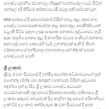
බෞද්ධ පූජනීය ස්ථානවල භික්‍ෂූන් වහන්සේලා වැඩ සිටින
පන්සල් ඉදි කිරීමේ කර්තව්‍යයේදී ඔවුහු අති සාර්ථක වූහ.
1950 දශකයේ දී අම්බෙඩ්කාර් විසින් ඉහළ කුල අතර නව
බෞද්ධ ව්‍යාපාරයක් ආරම්භ කළ අතර කුල අපකීර්තියෙන්
වැළකී සිටීම සඳහා ලක්‍ෂ සංඛ්‍යාත ජනතාව බුද්ධාගමට හැරී
ඇත. පසුගිය දශකය තුළ දී නාගරික මධ්‍යම පංතියේ ජනතාව
අතර බුද්ධාගම කෙරෙහි වැඩි උනන්දුවක් ඇති වී තිබේ.
වර්තමානයේ ඉන්දියානු ජනගහනයෙන් 2% ක් පමණ
බෞද්ධයෝ වෙති.
ශ්‍රී ලංකාව
ක්‍රි.පූ. 3 වන සියවසේ දී ඉන්දීය අශෝක අධිරාජ්‍යයාගේ පුත්
මහේන්ද්‍ර (මිහිඳු මහ රහතුන් වහන්සේ) විසින් බුද්ධාගම
හඳුන්වා දුන් දා සිට ශ්‍රී ලංකාව බෞද්ධ අධ්‍යයන
මධ්‍යස්ථානයකි. බුදු දහමේ දීර්ඝතම අඛණ්ඩ ඉතිහාසය ශ්‍රී
ලංකාව සතුවේ. තවදුරටත් දිගු කාලීන බුදු දහමේ පරිහානියට
ලක් වීම් ද ලංකාව අත්විඳ ඇත. 16 වන සියවසේ දී දූපත