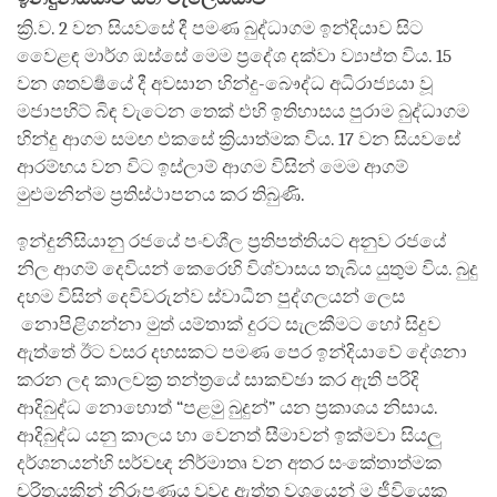
ක්‍රි.ව. 2 වන සියවසේ දී පමණ බුද්ධාගම ඉන්දියාව සිට
වෙ‍ෙළඳ මාර්ග ඔස්සේ මෙම ප්‍රදේශ දක්වා ව්‍යාප්ත විය. 15
වන ශතවර්‍ෂයේ දී අවසාන හින්දු-බෞද්ධ අධිරාජ්‍යයා වූ
මජාපහිට් බිඳ වැටෙන තෙක් එහි ඉතිහාසය පුරාම බුද්ධාගම
හින්දු ආගම සමඟ එකසේ ක්‍රියාත්මක විය. 17 වන සියවසේ
ආරම්භය වන විට ඉස්ලාම් ආගම විසින් මෙම ආගම්
මුළුමනින්ම ප්‍රතිස්ථාපනය කර තිබුණි.
ඉන්දුනීසියානු රජයේ පංචශීල ප්‍රතිපත්තියට අනුව රජයේ
නිල ආගම් දෙවියන් කෙරෙහි විශ්වාසය තැබිය යුතුම විය. බුදු
දහම විසින් දෙවිවරුන්ව ස්වාධීන පුද්ගලයන් ලෙස
නොපිළිගන්නා මුත් යම්තාක් දුරට සැලකීමට හෝ සිදුව
ඇත්තේ ඊට වසර දහසකට පමණ පෙර ඉන්දියාවේ දේශනා
කරන ලද කාලචක්‍ර තන්ත්‍රයේ සාකච්ඡා කර ඇති පරිදි
ආදිබුද්ධ නොහොත් “පළමු බුදුන්” යන ප්‍රකාශය නිසාය.
ආදිබුද්ධ යනු කාලය හා වෙනත් සීමාවන් ඉක්මවා සියලු
දර්ශනයන්හි සර්වඥ නිර්මාතෘ වන අතර සංකේතාත්මක
චරිතයකින් නිරූපණය වුවද ඇත්ත වශයෙන් ම ජීවියෙකු