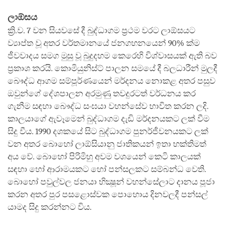
ලාඕසය
ක්‍රි.ව. 7 වන සියවසේ දී බුද්ධාගම ප්‍රථම වරට ලාඕසයට
ව්‍යාප්ත වූ අතර වර්තමානයේ ජනගහනයෙන් 90% ක්ම
ජීවවාදය සමග මුසු වූ බුදුදහම කෙරෙහි විශ්වාසයක් ඇති බව
ප්‍රකාශ කරයි. කොමියුනිස්ට් පාලන සමයේ දී බලධාරීන් මුලදී
බෞද්ධ ආගම සම්පූර්ණයෙන් මර්දනය නොකළ අතර පසුව
ඔවුන්ගේ දේශපාලන අරමුණු තවදුරටත් වර්ධනය කර
ගැනීම සඳහා බෞද්ධ සංඝයා වහන්සේව භාවිත කරන ලදි.
කාලයාගේ ඇවෑමෙන් බුද්ධාගම දැඩි මර්දනයකට ලක් වීම
සිදු වීය. 1990 දශකයේ සිට බුද්ධාගම පුනර්ජීවනයකට ලක්
වන අතර බොහෝ ලාඕසියානු ජාතිකයන් ඉතා භක්තිමත්
අය වේ. බොහෝ පිරිමිහු අවම වශයෙන් කෙටි කාලයක්
සඳහා හෝ ආරාමයකට හෝ පන්සලකට සම්බන්ධ වෙති.
බොහෝ පවුල්වල ජනයා භික්‍ෂූන් වහන්සේලාට දානය පූජා
කරන අතර පුර පසළොස්වක පොහොය දිනවලදී පන්සල්
යාමද සිදු කරන්නට විය.