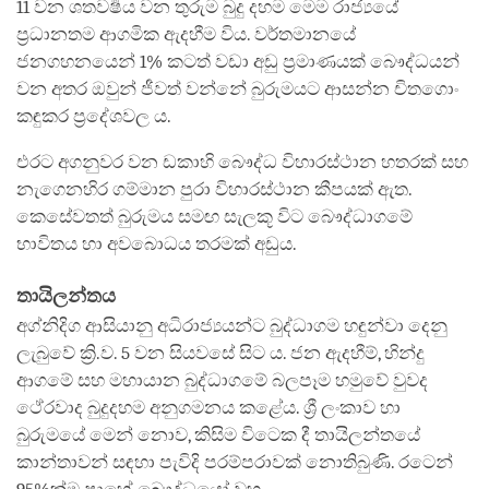
11 වන ශතවර්‍ෂය වන තුරුම බුදු දහම මෙම රාජ්‍යයේ
ප්‍රධානතම ආගමික ඇදහීම විය. වර්තමානයේ
ජනගහනයෙන් 1% කටත් වඩා අඩු ප්‍රමාණයක් බෞද්ධයන්
වන අතර ඔවුන් ජීවත් වන්නේ බුරුමයට ආසන්න චිතගොං
කඳුකර ප්‍රදේශවල ය.
එරට අගනුවර වන ඩකාහි බෞද්ධ විහාරස්ථාන හතරක් සහ
නැගෙනහිර ගම්මාන පුරා විහාරස්ථාන කීපයක් ඇත.
කෙසේවතත් බුරුමය සමඟ සැලකූ විට බෞද්ධාගමේ
භාවිතය හා අවබොධය තරමක් අඩුය.
තායිලන්තය
අග්නිදිග ආසියානු අධිරාජ්‍යයන්ට බුද්ධාගම හඳුන්වා දෙනු
ලැබුවේ ක්‍රි.ව. 5 වන සියවසේ සිට ය. ජන ඇදහීම්, හින්දු
ආගමේ සහ මහායාන බුද්ධාගමේ බලපෑම හමුවේ වුවද
ථේරවාද බුදුදහම අනුගමනය කළේය. ශ්‍රී ලංකාව හා
බුරුමයේ මෙන් නොව, කිසිම විටෙක දී තායිලන්තයේ
කාන්තාවන් සඳහා පැවිදි පරම්පරාවක් නොතිබුණි. රටෙන්