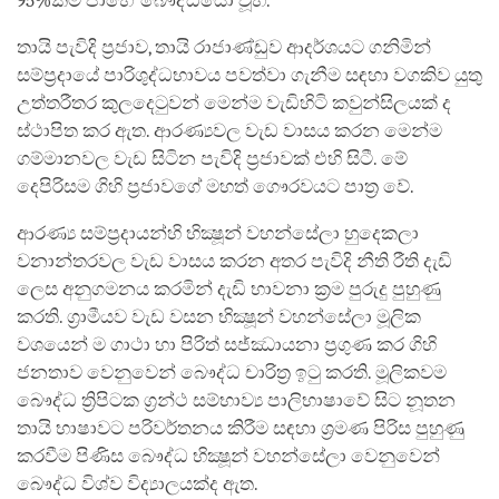
95%ක්ම පාහේ බෞද්ධයෝ වූහ.
තායි පැවිදි ප්‍රජාව, තායි රාජාණ්ඩුව ආදර්ශයට ගනිමින්
සම්ප්‍රදායේ පාරිශුද්ධභාවය පවත්වා ගැනීම සඳහා වගකිව යුතු
උත්තරීතර කුලදෙටුවන් මෙන්ම වැඩිහිටි කවුන්සිලයක් ද
ස්ථාපිත කර ඇත. ආරණ්‍යවල වැඩ වාසය කරන මෙන්ම
ගම්මානවල වැඩ සිටින පැවිදි ප්‍රජාවක් එහි සිටී. මේ
දෙපිරිසම ගිහි ප්‍රජාවගේ මහත් ගෞරවයට පාත්‍ර වේ.
ආරණ්‍ය සම්ප්‍රදායන්හි භික්‍ෂූන් වහන්සේලා හුදෙකලා
වනාන්තරවල වැඩ වාසය කරන අතර පැවිදි නීති රීති දැඩි
ලෙස අනුගමනය කරමින් දැඩි භාවනා ක්‍රම පුරුදු පුහුණු
කරති. ග්‍රාමීයව වැඩ වසන භික්‍ෂූන් වහන්සේලා මූලික
වශයෙන් ම ගාථා හා පිරිත් සජ්ඣායනා ප්‍රගුණ කර ගිහි
ජනතාව වෙනුවෙන් බෞද්ධ චාරිත්‍ර ඉටු කරති. මූලිකවම
බෞද්ධ ත්‍රිපිටක ග්‍රන්ථ සම්භාව්‍ය පාලිභාෂාවේ සිට නූතන
තායි භාෂාවට පරිවර්තනය කිරීම සඳහා ශ්‍රමණ පිරිස පුහුණු
කරවීම පිණිස බෞද්ධ භික්‍ෂූන් වහන්සේලා වෙනුවෙන්
බෞද්ධ විශ්ව විද්‍යාලයක්ද ඇත.