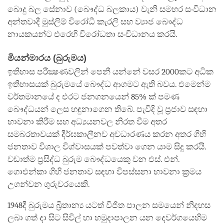
බොදු බල සේනාව (බෞද්ධ බලකාය) වැනි සමහර සංවිධාන
අන්තවාදී මුස්ලිම් විරෝධී කැරලි සහ ව්‍යාජ බෞද්ධ
නායකයන්ට එරෙහි විරෝධතා සංවිධානය කරයි.
මියන්මාරය (බුරුමය
)
ඉතිහාස පරීක්‍ෂණවලින් පෙනී යන්නේ වසර 2000කට අධික
ඉතිහාසයක් බුරුමයේ බෞද්ධ ආගමට ඇති බවය. එමෙන්ම
වර්තමානයේ ද එරට ජනගනයෙන් 85% ක් පමණ
බෞද්ධයන් ලෙස හඳුනාගෙන තිබේ. පැවිදි වූ ප්‍රජාව සඳහා
භාවනා කිරීම සහ අධ්‍යයනවල නිරත වීම අතර
සමබරතාවයක් දීර්ඝකාලීනව අවධාරණය කරන අතර ගිහි
ජනතාව විශාල විශ්වාසයක් පවත්වා ගෙන යාම සිදු කරයි.
වඩාත්ම ප්‍රසිද්ධ බුරුම බෞද්ධයෙකු වන එස්. එන්.
ගොඑන්කා ගිහි ජනතාව සඳහා විපස්සනා භාවනා ක්‍රමය
උගන්වන ගුරුවරයෙකි.
1948දී බුරුමය බ්‍රිතාන්‍ය යටත් විජිත පාලන සමයෙන් නිදහස
ලබා ගත් දා සිට සිවිල් හා හමුදාපාලන යන දෙවර්ගයෙහිම