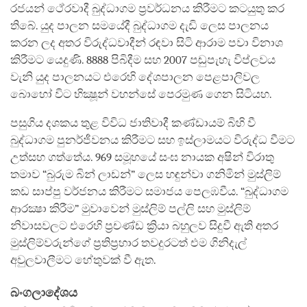
රජයන් ථේරවාදී බුද්ධාගම ප්‍රවර්ධනය කිරීමට කටයුතු කර
තිබේ. යුද පාලන සමයේදී බුද්ධාගම දැඩි ලෙස පාලනය
කරන ලද අතර විරුද්ධවාදීන් රඳවා සිටි ආරාම පවා විනාශ
කිරීමට යෙදුණි. 8888 පිබිදීම සහ 2007 පඬුපැහැ විප්ලවය
වැනි යුද පාලනයට එරෙහි දේශපාලන පෙළපාලිවල
බොහෝ විට භික්‍ෂූන් වහන්සේ පෙරමුණ ගෙන සිටියහ.
පසුගිය දශකය තුළ විවිධ ජාතිවාදී කණ්ඩායම් බිහි වී
බුද්ධාගම පුනර්ජීවනය කිරීමට සහ ඉස්ලාමයට විරුද්ධ වීමට
උත්සහ ගත්තේය. 969 සමූහයේ සංඝ නායක අෂින් විරාතු
තමාව “බුරුම බින් ලාඩන්” ලෙස හඳුන්වා ගනිමින් මුස්ලිම්
කඩ සාප්පු වර්ජනය කිරීමට සමාජය පෙලඹවීය. “බුද්ධාගම
ආරක්‍ෂා කිරීම” මුවාවෙන් මුස්ලිම් පල්ලි සහ මුස්ලිම්
නිවාසවලට එරෙහි ප්‍රචණ්ඩ ක්‍රියා බහුලව සිදුවී ඇති අතර
මුස්ලිම්වරුන්ගේ ප්‍රතිප්‍රහාර තවදුරටත් එම ගිනිදැල්
අවුලවාලීමට හේතුවක් වී ඇත.
බංගලාදේශය