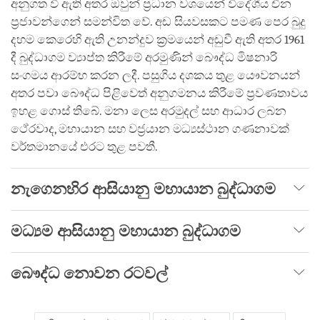
අනුගත වී ඇති අතර ඔවුන් ප්‍රධාන වශයෙන් විදේශීය චීන
ප්‍රජාවන්ගෙන් සමන්විත වේ. අඩ සියවසකට පමණ පෙර බුදු
දහම කෙරෙහි ඇති උනන්දුව ක්‍රමයෙන් අඩුවී ඇති අතර 1961
දී බුද්ධාගම ව්‍යාප්ත කිරීමේ අරමුණින් බෞද්ධ මිෂනාරි
සංගමය ආරම්භ කරන ලදී. පසුගිය දශකය තුළ යෞවනයන්
අතර පවා බෞද්ධ පිළිවෙත් අනුගමනය කිරීමේ ප්‍රවණතාවය
ඉහළ ගොස් තිබේ. මනා ලෙස අරමුදල් සහ ආධාර ලබන
ථේරවාද, මහායාන සහ වජ්‍රයාන මධ්‍යස්ථාන ගණනාවක්
වර්තමානයේ එරට තුළ පවතී.
නැගෙනහිර ආසියානු මහායාන බුද්ධාගම
මධ්‍යම ආසියානු මහායාන බුද්ධාගම
බෞද්ධ නොවන රටවල්