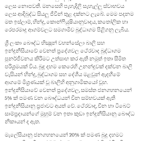
ලෙස නොපවතී. මනසෙහි පැහැදිලි සැහැල්ලු ස්වාභවය
ලෙස ආදිබුද්ධ සියලු ජීවීන් තුළ දක්නට ලැබේ. මෙම පදනම
මත ඉස්ලාම්, හින්දු, කොන්ෆියුෂියානුවාදය, කතෝලික හා
රෙපරමාදු ආගම්වලට සමගාමීව බුද්ධාගම පිළිගනු ලැබීය.
ශ්‍රී ලංකා බෞද්ධ භික්‍ෂූන් වහන්සේලා බාලි සහ
ඉන්දුනීසියාවේ වෙනත් ප්‍රදේශවල ථේරවාද බුද්ධාගම
පුනර්ජීවනය කිරීමට උත්සාහ කර ඇති නමුත් ඉතා සීමිත
පරිශ්‍රමයක් විය. බුදු දහම කෙරෙහි උනන්දුවක් දක්වන බාලි
වැසියන් හින්දු, බුද්ධාගම සහ දේශීය මළවුන් ඇදහීමේ
ආගමේ මිශ්‍රණයක් වූ බාලිහි අනුගාමිකයෝ වූහ.
ඉන්දුනීසියාවේ වෙනත් ප්‍රදේශවල, සමස්ත ජනගහනයෙන්
5% ක් පමණ වන බෞද්ධයන් චීන සම්භවයක් ඇති
ඉන්දුනීසියානු ප්‍රජාවට අයත් වේ. ථේරවාද, චීන හා ටිබෙට්
සාම්ප්‍රදායන්ගේ මුහුම් වන ඉතා කුඩා ඉන්දුනීසියානු බෞද්ධ
නිකායන් ද ඇත.
මැලේසියානු ජනගහනයෙන් 20% ක් පමණ බුදු දහමට