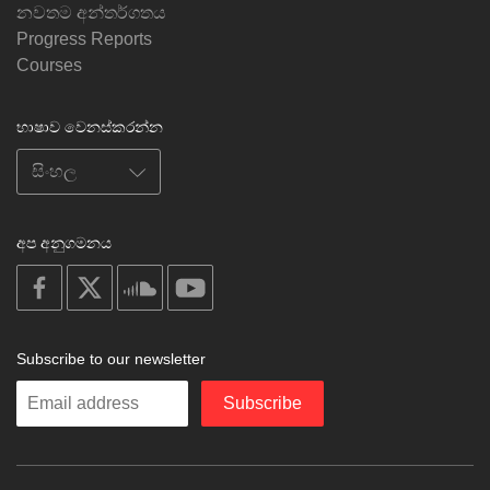
නවතම අන්තර්ගතය
Progress Reports
Courses
භාෂාව වෙනස්කරන්න
අප අනුගමනය
on
on
on
on
facebook
X
soundcloud
youtube
Subscribe to our newsletter
Enter
Subscribe
your
email