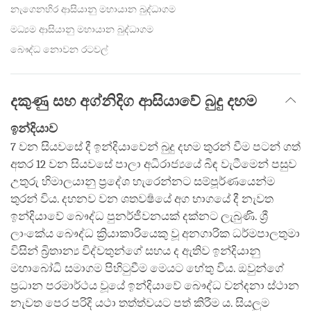
නැගෙනහිර ආසියානු මහායාන බුද්ධාගම
මධ්‍යම ආසියානු මහායාන බුද්ධාගම
බෞද්ධ නොවන රටවල්
දකුණු සහ අග්නිදිග ආසියාවේ බුදු දහම
ඉන්දියාව
7 වන සියවසේ දී ඉන්දියාවෙන් බුදු දහම තුරන් වීම පටන් ගත්
අතර 12 වන සියවසේ පාලා අධිරාජ්‍යයේ බිඳ වැටීමෙන් පසුව
උතුරු හිමාලයානු ප්‍රදේශ හැරෙන්නට සම්පූර්ණයෙන්ම
තුරන් විය. දහනව වන ශතවර්‍ෂයේ අග භාගයේ දී නැවත
ඉන්දියාවේ බෞද්ධ පුනර්ජීවනයක් දක්නට ලැබුණි. ශ්‍රී
ලාංකේය බෞද්ධ ක්‍රියාකාරියෙකු වූ අනගාරික ධර්මපාලතුමා
විසින් බ්‍රිතාන්‍ය විද්වතුන්ගේ සහය ද ඇතිව ඉන්දියානු
මහාබෝධි සමාගම පිහිටුවීම මෙයට හේතු විය. ඔවුන්ගේ
ප්‍රධාන පරමාර්ථය වූයේ ඉන්දියාවේ බෞද්ධ වන්දනා ස්ථාන
නැවත පෙර පරිදි යථා තත්ත්වයට පත් කිරීම ය. සියලුම