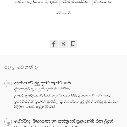
නවීන ලෝකයේ බුදු දහම
ධර්ම මධ්‍යස්ථාන
හීනයානය
මහායාන
Share
Bookmark
on
facebook
අදාළ වෙනත් දෑ
ආසියාවේ බුදු දහම පැතිරී යාම
දර්ශනසූරී ඇලෙක්සැන්ඩර් බර්සින්
උතුරු ඉන්දියා‌වේ සිදුවූ ආරම්භයේ සිට ආසියාවේ බොහෝ
ප්‍රදේශයන්හි ප්‍රධාන ඇදහිලි ක්‍රමය බවට බුදු දහම පත්වූ ආකාරය
පිළිබඳ කෙටි හැඳින්වීමක්.
ථේරවාද, මහායාන හා තන්ත්‍ර සම්ප්‍රදායන්හි එන බුදුන්