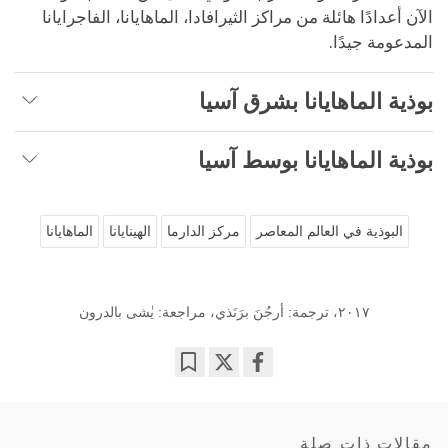
الآن أعدادًا هائلة من مراكز الثيرافادا، الماهايانا، الفاجرايانا
المدعومة جيدًا.
بوذية الماهايانا بشرق آسيا
بوذية الماهايانا بوسط آسيا
البوذية في العالم المعاصر
مركز الدارما
الهينايانا
الماهايانا
٢٠١٧، ترجمة: أرجُنَ برَنَذي، مراجعة: يٰشى بالدرون
Bookmark
Share
on
facebook
مقالات ذات صلة