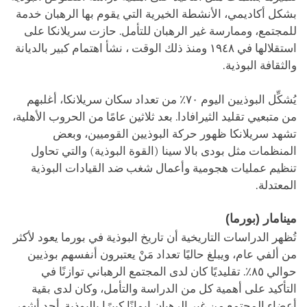
بشكل أكاديمي، الأنشطة الخيرية التي يقوم بها الرهبان خدمة
للمجتمع، وممارسة غير الرهبان للتأمل. حازت سريلانكا على
استقلالها في ١٩٤٨ ومنذ ذلك الوقت ، نشأ اهتمام كبير بالديانة
والثقافة البوذية.
يُشكِّل البوذيين اليوم ٧٠٪ من تعداد سكان سريلانكا، أغلبهم
من متبعيي تقليد الثيرافادا. بعد ثلاثين عامًا من الحروب الأهلية،
تشهد سريلانكا ظهور حركة البوذيين القوميين، وبعض
المنظمات مثل بودى بالا سينا (القوة البوذية) والتي تحاول
تنظيم عمليات هجومية وأعمال شغب ضد القيادات البوذية
المعتدلة.
مينامار (بورما)
تُظهر الدراسات التاريخية أن تاريخ البوذية في بورما يعود لأكثر
من ألفي عام، ويبلغ حاليًا تعداد مَنْ يعتبرون أنفسهم بوذيين
حوالي ٨٥٪. تقليديًا كان لدى المجتمع الرهباني توازنًا في
التأكيد على أهمية كل من الدراسة والتأمل، وكان لدى بقية
أعضاء المجتمع من غير الرهبان إيمانًا كبيرًا بالبوذية. أحد أشهر