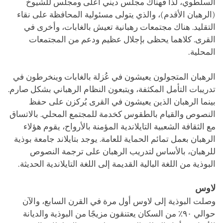
السلطوي، لذا فهناك مجلس ديني أعلى ومجلس للشيوخ
(الرهبان الأقدم)، والذي يتولى مسئولية المحافظة على نقاء
التقليد. هناك مجتمعات رهبانية تعيش بالغابات، وأخرى في
القرى. كلاهما يحظى بإجلال عظيم ودعم من المجتمعات
المحلية.
الرهبان المتجولون يعيشون في عُزلة بالغابات وينخرطون في
تدريبات التأمل المكثفة، ويتبعون النظام الرهباني بشكل صارم.
بينما الرهبان الذين يعيشون في القرى يُركزن على حفظ
النصوص والقيام بالطقوس كخدمة للمجتمع المحلي. بالاتساق
مع الثقافة الشعبية التايلاندية المؤمنة بالأرواح، يقوم هؤلاء
الرهبان بعمل تمائم الحماية للعامة. يوجد بتايلاند جامعة بوذية
للرهبان، بالأساس لتدريب الرهبان على ترجمة النصوص
البوذية من اللغة البالية القديمة إلى اللغة التايلاندية الحديثة.
لاوس
وصلت البوذية إلى لاوس أول مرة في القرن السابع، والآن
حوالي ٩٠٪ من السكان يعتنقون مزيجًا من البوذية والديانة