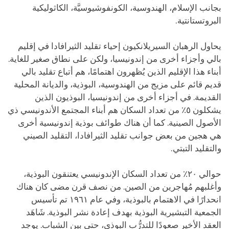
بجانب الإسلام، الهندوسية، الكونفوشيوسيَّة، الكاثوليكية
البروتستانتية.
يحاول الرهبان السيريلانكيون إحياء تقليد الثيرافادا في إقليم
بالي وأجزاء أخرى من إندونيسيا، ولكن على نطاق صغير للغاية.
أبناء هذا الإقليم الذين يُظهرون اهتمامًا، هم أتباع تقليد بالي
قديم قائم على مزيج من الهندوسية، البوذية، والديانة المحلية
القديمة. في أجزاء أخرى من إندونيسيا، البوذيون الذين
يشكلون ٥٪ من تعداد السكان هم أبناء المجتمع الأندونيسي ذي
الأصول الصينية. كما أن هناك طوائف بوذية إندونيسية أخرى
هي هجين من بعض جوانب تقليد الثيرافادا، التقليد الصيني
والتقليد التبتي.
حوالي ٢٠٪ من تعداد السكان الإندونيسي يعتنقون البوذية،
وأغلبهم مُهاجرين من الصين. من نصف قرن مضى كان هناك
انحدارًا في الاهتمام بالبوذية، وفي عام ١٩٦١ تم تأسيس
الجمعية التبشيرية البوذية بهدف إعادة نشر البوذية. شَاهَد
العقد الأخير صعودًا للتدرُّب البوذي، حتى بين الشباب. يوجد