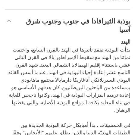
بوذية الثيرافادا في جنوب وجنوب شرق
آسيا
الهند
بدأت البوذية تفقد تأثيرها في الهند بالقرن السابع، واختفت
تمامًا من الهند مع سقوط الإمبراطور بالا في القرن الثاني
عشر، باستثناء إقليم الهيمالايا الشمالي البعيد. شهد القرن
التاسع عشر إعادة إحياء البوذية في الهند، عندما أسس القائد
البوذي السيريلانكي أناغاريكا دارمابالا مجتمع ماهابودي
بمساعدة من الباحثين البريطانيين. كان هدفهم الأساسي هو
إعادة ترميم المزارات البوذية في الهند، وكانوا ناجحين للغاية
في بناء المعابد بكافة المواقع البوذية الأصلية، والتي يقطنها
الرهبان.
في الخمسينات ، بدأ أمبايكار حركة البوذية الجديدة بين
الطبقات الهنديّة الدنيا والذين يطلق عليهم "الأنجاس" وفقًا