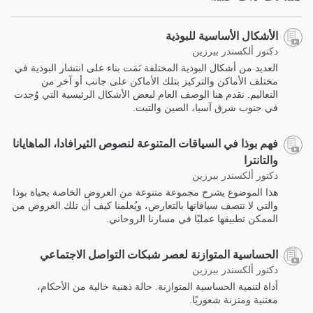
الأشكال الأساسية للبوذية
دكتور ألكسندر بيرزين
العديد من أشكال البوذية المختلفة نَمَت بناء على انتشار البوذية في
مختلف الأماكن والتركيز بتلك الأماكن على جانب أو آخر من
التعاليم. نقدم هنا الوصف العام لبعض الأشكال الرئيسية التي وُجدت
في جنوب شرق آسيا، الصين والتبت.
فهم بوذا في السياقات المتنوعة لنصوص الثيرافادا، الماهايانا
والتانترا
دكتور ألكسندر بيرزين
هذا الموضوع يشرح مجموعة متنوعة من العروض الخاصة بحياة بوذا
والتي لا تتصف سياقاتها بالتعارض، ويُعلمنا كيف أن تلك العروض من
الممكن تطبيقها عمليًا في مسارنا الروحاني.
الحساسية المتوازنة لعصر شبكات التواصل الاجتماعي
دكتور ألكسندر بيرزين
أداة لتنمية الحساسية المتوازنة. حالة ذهنية خالية من الأحكام،
معتنية ومتزنة شعوريًا.