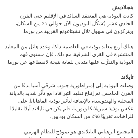
بنجلاديش
كانت البوذية هي المعتقد السائد في الإقليم حتى القرن
الحادي عشر. يُشكِّل البوذيون الآن حوالي ١٪ من السكان،
ويتركزون في سهول تلال تشيتاغونغ القريبة من بورما.
هناك أربع معابد بوذية في العاصمة داكا، وعدد هائل من المعابد
المنتشرة في القرى الشرقية. مع ذلك، فإن مستوى فَهم
البوذية والتدرُّب عليها متدني للغاية نتيجة لانقطاعها عن بورما.
تايلاند
وصلت البوذية إلى إمبراطورية جنوب شرقَي آسيا بدءًا من
القرن الخامس. تم اِتباع تقليد الثيرافادا مع تأثُر شديد بالديانة
المحلية والهندوسية، بالإضافة لتأثير بوذية الماهايانا. على
عكس بوذية سيريلانكا وبورما، فلم يكن في تايلاند أبدًا تقليدًا
للراهبات. تقريبًا ٩٥٪ من السكان بوذيين.
المجتمع الرهباني التايلاندي هو نموذج للنظام الهرمي