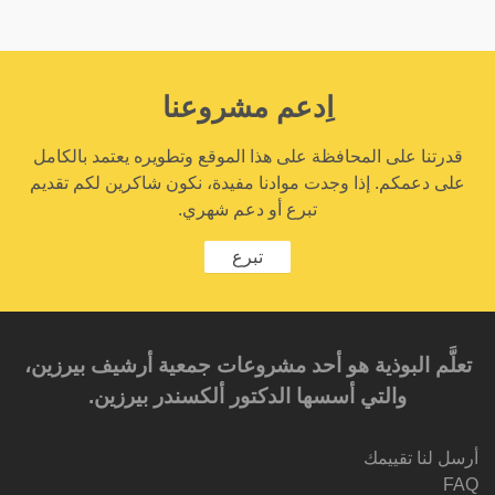
اِدعم مشروعنا
قدرتنا على المحافظة على هذا الموقع وتطويره يعتمد بالكامل
على دعمكم. إذا وجدت موادنا مفيدة، نكون شاكرين لكم تقديم
تبرع أو دعم شهري.
تبرع
تعلَّم البوذية هو أحد مشروعات جمعية أرشيف بيرزين،
والتي أسسها الدكتور ألكسندر بيرزين.‎‎
أرسل لنا تقييمك
FAQ