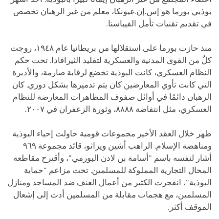
بوذيي بورما هو إس.إن.غيونكا، معلم من غير الرهبان تخصص
في تقديم تقنيات تأمل الفيباسنا.
منذ حازت بورما على استقلالها من بريطانيا عام ١٩٤٨، روجت
كلٌ من القوى المدنية والعسكرية لتقليد الثيرافادا. تحت حكم
النظام العسكري، كانت البوذية تخضع لرقابة صارمة، والأديرة
التي كانت تأوي المعارضين كان يتم تدميرها بشكل دوري. كان
الرهبان دائمًا في أوائل صفوف المظاهرات المعارضة للنظام
العسكري، مثل انتفاضة ٨٨٨٨، وثورة الزعفران في ٢٠٠٧.
ظهر خلال العقد الأخير مجموعات قومية حاولت إحياء البوذية
ومناهضة الإسلام. الراهب أشين ويراثو، قائد مجموعة ٩٦٩
أشار لنفسه باسم "أسامة بن لادن البورمي"، وأقترح مقاطعة
المحال التجارية المملوكة للمسلمين. تحت مزاعم "حماية
البوذية"، انفجرت الكثير من أعمال العنف ضد المساجد ومنازل
المسلمين، مع هجمات مقابلة من المسلمين أدت إلى إشعال
الموقف أكثر.