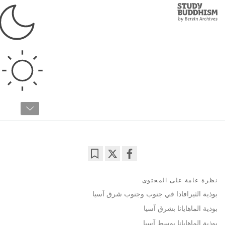
Study
Clos
Buddhism
Home
›
البوذية التبتية
›
عن البوذية
›
العالم البوذي
البوذية في العالم المعاصر
دكتور ألكسندر بيرزين
14:35
Bookmark
Share
on
نظرة عامة على المحتوى
facebook
بوذية الثيرافادا في جنوب وجنوب شرق آسيا
بوذية الماهايانا بشرق آسيا
بوذية الماهايانا بوسط آسيا