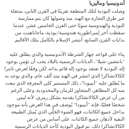
أندونيسيا وماليزيا
وصلت البوذية لتلك المنطقة تقريبًا في القرن الثاني، منتقلة
عبر طرق التجارة مع الهند. منذ وصولها كان يتم ممارسة
البوذية والهندوسية سويًا حتى القرن الخامس عشر، عندما
سقطت آخر إمبراطورية هندوسية/بوذية، ماجاباهيت. من
بدايات القرن السابع، أنتشر الإسلام بالكامل بتلك الأقاليم.
بِناء على قواعد جهاز الشرطة الأندونيسية والذي يطلق عليه
"بانتشين-شيلا"، الديانات الرسمية بالبلاد يجب أن تؤمن بوجود
إله. البوذية لا تعتقد بوجود إله قائم بذاته. لكن وفقًا لعرض تانترا
الكالاتشاكرا الذي انتشر في الهند منذ ألف عام، والذي يوجد به
ما يُطلق عليه "أبيبودا"، ذلك المستنير كلي المعرفة الذي نبعت
منه كل المظاهر، المتجاوز للزمان والمحدودية. وعلى الرغم
من أن عرض الكالاتشاكرا يقدمه بشكل رمزي، لأنه ليس
شخصًا فعليًا، فإنه "أبيبودا" يُوصف في هذا العرض بأنه موجود
بداخل جميع الكائنات، فهو الضوء الجَلِّي الذي يُمثل الطبيعة
النقية لأذهان جميع الكائنات. على أساس من عرض
الكالاتشاكرا ذلك، تم قبول البوذية كأحد الديانات الرسمية