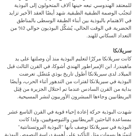
للمعتقد الهندوسي. تبعه حينها آلاف المتحولون إلى البوذية
لتجنُب الوصمة الطبقية الطبقية. شهد أيضًا العقد الأخير تزايد
في الاهتمام بالبوذية بين أبناء الطبقة الوسطى بالمناطق
الحضرية. في الوقت الحالي، يُشكِّل البوذيون حوالي 2% من
التعداد السكاني للهند.
سريلانكا
كانت سريلانكا مركزًا لتعليم البوذية منذ أن وصلتها على يد
ماهيندرا، ابن الإمبراطور الهندي أشوكا، في القرن الثالث قبل
الميلاد. لدى سيريلانكا أطول تاريخ بوذي مُتصِّل. تعرضت
البوذية في سيريلانكا لفترات من التدهور أثناء الحرب، وأيضًا
بداية من القرن السادس عندما تم احتلال الجزيرة من قِبَل
البريطانيين وجاءها المبشرون الأوربيون لنشر المسيحية.
شهدت البوذية حركة إعادة إحياء قوية في القرن التاسع عشر
بمساعدة الباحثين البريطانيين والثيوصوفيين، ولذا كانت
البوذية في سيريلانكا توصف بأنها "البوذية البروتستانتية"
لتميُزها بسمات مثل التأكيد على أهمية دراسة النصوص البوذية