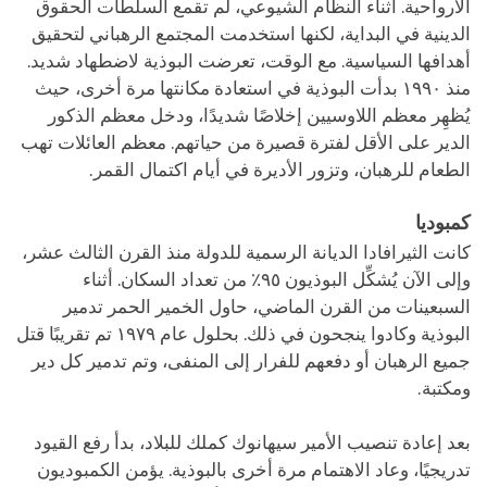
الأرواحية. أثناء النظام الشيوعي، لم تقمع السلطات الحقوق
الدينية في البداية، لكنها استخدمت المجتمع الرهباني لتحقيق
أهدافها السياسية. مع الوقت، تعرضت البوذية لاضطهاد شديد.
منذ ١٩٩٠ بدأت البوذية في استعادة مكانتها مرة أخرى، حيث
يُظهِر معظم اللاوسيين إخلاصًا شديدًا، ودخل معظم الذكور
الدير على الأقل لفترة قصيرة من حياتهم. معظم العائلات تهب
الطعام للرهبان، وتزور الأديرة في أيام اكتمال القمر.
كمبوديا
كانت الثيرافادا الديانة الرسمية للدولة منذ القرن الثالث عشر،
وإلى الآن يُشكِّل البوذيون ٩٥٪ من تعداد السكان. أثناء
السبعينات من القرن الماضي، حاول الخمير الحمر تدمير
البوذية وكادوا ينجحون في ذلك. بحلول عام ١٩٧٩ تم تقريبًا قتل
جميع الرهبان أو دفعهم للفرار إلى المنفى، وتم تدمير كل دير
ومكتبة.
بعد إعادة تنصيب الأمير سيهانوك كملك للبلاد، بدأ رفع القيود
تدريجيًا، وعاد الاهتمام مرة أخرى بالبوذية. يؤمن الكمبوديون