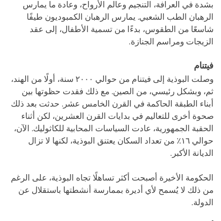
بشدة في العرافة، التنجيم وعالم الأرواح، وعادة ما يمارس
الرهبان الطب الشعبي. يمارس الرهبان الكمبوديون طيفًا
شاسعًا من الطقوس، بدءًا من تسمية الأطفال، إلى عقد
الزيجات ومراسم الجنازة.
فيتنام
وصلت البوذية إلى فيتنام من حوالي ٢٠٠٠ سنة، أولًا من الهند،
ثم، وبشكل رئيسي، من الصين. مع ذلك فقدت حظوتها بين
أبناء الطبقة الحاكمة في القرن الخامس عشر. حدثت بعد ذلك
صحوة أخرى للتعاليم في بدايات القرن العشرين، لكن أثناء
الحقبة الجمهورية، عادت السياسات المحابية للكاثوليك. الآن،
حوالي ١٦٪ من تعداد السكان يعتنق البوذية، لكنها لا تزال
الديانة الأكبر.
الحكومة الأخيرة أصبحت أكثر تساهلًا تجاه البوذية، على الرغم
من ذلك لا يُسمح لأي أديرة بممارسة أنشطتها باستقلال عن
الدولة.