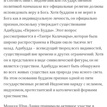
В соответствии с индонезийской государственной
политикой
панчашила
все официальные религии должны
исповедовать веру в Бога. Хотя буддизм и не верит в
Бога как в индивидуальную личность, он официально
признан, поскольку утверждает существование
Адибудды, «Первого Будды». Этот вопрос
рассматривается в «Тантре Калачакры», которая была
широко распространена в Индии около тысячи лет
назад. Адибудда – всеведущий творец всех видимостей,
существующий вне времени и других ограничений. Хотя
он и представлен в виде символической фигуры, он не
является существом. Адибудда может быть обнаружен
во всех живых существах как природа ума ясного света.
На этом основании буддизм признан одной из пяти
государственных религий Индонезии наряду с исламом,
индуизмом, протестантской и католической формами
христианства.
Монахи Шри-Ланки принимали активное участие в