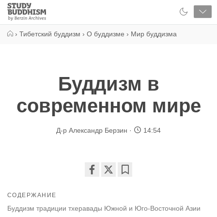
Close
Study
Buddhism
Home
›
Тибетский буддизм
›
О буддизме
›
Мир буддизма
Буддизм в
современном мире
Д-р Александр Берзин
14:54
Share
Bookmark
on
СОДЕРЖАНИЕ
facebook
Буддизм традиции тхеравады Южной и Юго-Восточной Азии