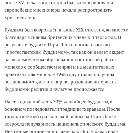
после XVI века, когда остров был колонизирован и
европейские миссионеры начали распространять
христианство.
Буддизм был возрождён в конце XIX столетия, во многом
благодаря усилиям британских учёных и теософов. В
результате буддизм Шри-Ланки иногда называют
«протестантским буддизмом», так как он делает акцент
на академическом образовании, пасторской работе
монахов с сообществом мирян и на медитативных
практиках для мирян. В 1948 году страна получила
независимость, и с тех пор возрождение интереса к
буддийской религии и культуре продолжается.
На сегодняшний день 70% ланкийцев буддисты, в
основном последователи традиции тхеравады. После
тридцатилетней гражданской войны на Шри-Ланке
возросла популярность националистического буддизма.
Некоторые организации, такие как «Боду бала сена»