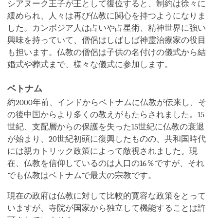
シアヌーク王子が王として復位すると、制約は徐々に
緩められ、人々は再び仏教に関心を持つようになりま
した。カンボジア人は占いや占星術、精神世界に強い
興味を持っていて、僧侶はしばしば神霊治療家の役目
も担います。仏教の僧侶は子供の名付けの儀式から結
婚式や葬式まで、様々な儀式に参加します。
ベトナム
約2000年前、インドからベトナムに仏教が伝来し、そ
の後中国からより多くの教えがもたらされました。15
世紀、支配層からの保護を失った15世紀に仏教の衰退
が始まり、20世紀初頭に復興したものの、共和国時代
には親カトリック政策によって敵視されました。現
在、仏教を信仰しているのは人口の16％ですが、それ
でも仏教はベトナムで最大の宗教です。
現在の政府は仏教に対して比較的寛容な政策をとって
いますが、寺院が国家から独立して機能することは許