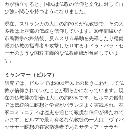
カが独立すると、国民は仏教の信仰と文化に対して再
び強い関心を持つようになりました。
現在、スリランカの人口の約70％が仏教徒で、その大
多数は上座部の伝統を信仰しています。30年間続いた
市民戦争の終結後、反ムスリム暴動を先導したり穏健
派の仏教の指導者を攻撃したりするボドゥ・バラ・セ
ーナのような国粋主義的な仏教組織が台頭していま
す。
ミャンマー（ビルマ）
研究では、ビルマでは2000年以上の長きにわたって仏
教が信仰されていたことが明らかになっています。現
在の仏教徒の割合は人口の約85％です。ビルマの僧伽
では伝統的に瞑想と学習がバランスよく実践され、在
家コミュニティは歴史を通じて敬虔な信仰が保たれて
います。ビルマで最も有名な仏教徒の一人は、ヴィパ
ッサナー瞑想の在家指導者であるサティア・ナラヤ