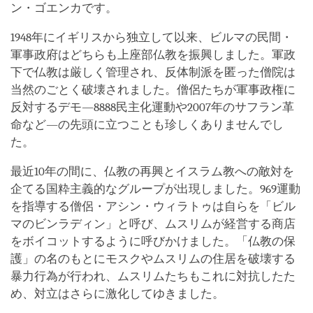
ン・ゴエンカです。
1948年にイギリスから独立して以来、ビルマの民間・
軍事政府はどちらも上座部仏教を振興しました。軍政
下で仏教は厳しく管理され、反体制派を匿った僧院は
当然のごとく破壊されました。僧侶たちが軍事政権に
反対するデモ―8888民主化運動や2007年のサフラン革
命など―の先頭に立つことも珍しくありませんでし
た。
最近10年の間に、仏教の再興とイスラム教への敵対を
企てる国粋主義的なグループが出現しました。969運動
を指導する僧侶・アシン・ウィラトゥは自らを「ビル
マのビンラディン」と呼び、ムスリムが経営する商店
をボイコットするように呼びかけました。「仏教の保
護」の名のもとにモスクやムスリムの住居を破壊する
暴力行為が行われ、ムスリムたちもこれに対抗したた
め、対立はさらに激化してゆきました。