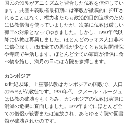
国民の90％がアニミズムと習合した仏教を信仰してい
ます。共産主義政権最初期には宗教が徹底的に抑圧さ
れることはなく、権力者たちも政治的目的追求のため
に仏教僧伽を使っていましたが、次第に仏教は厳しい
弾圧の対象となってゆきました。しかし、1990年代以
降に仏教は再興しました。ほとんどのラオス人は非常
に信心深く、ほぼ全ての男性が少なくとも短期間僧院
や寺院で生活します。ほとんど全ての家庭が僧侶に食
べ物を施し、満月の日には寺院を参拝します。
カンボジア
13世紀以降、上座部仏教はカンボジアの国教で、人口
の95％が仏教徒です。1970年代、クメール・ルージュ
は仏教の破壊をもくろみ、カンボジアの仏教は実際に
消滅の危機に直面しました。1979年までにほとんど全
ての僧侶が殺害または追放され、あらゆる寺院や図書
館が破壊されたのです。