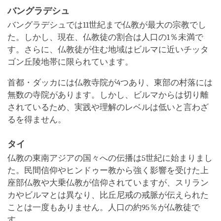
バングラデシュ
バングラデシュでは11世紀まで仏教が最大の宗教でし
た。しかし、現在、仏教徒の割合は人口の1％未満で
す。さらに、仏教徒が住む地域はビルマに近いチッタ
ゴン丘陵地帯に限られています。
首都・ダッカには仏教寺院が4つあり、東部の村落には
無数の寺院があります。しかし、ビルマからは切り離
されているため、実践や理解のレベルは低いと言わざ
るを得ません。
タイ
仏教の東南アジアの国々への伝播は5世紀に始まりまし
た。民間信仰やヒンドゥー教から強く影響を受けた上
座部仏教や大乗仏教が信仰されていますが、スリラン
カやビルマとは異なり、比丘尼戒の戒脈が伝えられた
ことは一度もありません。人口の約95％が仏教徒で
す。