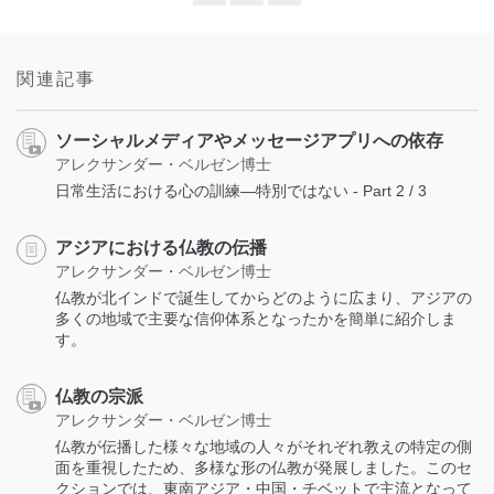
Share
Bookmark
on
facebook
関連記事
ソーシャルメディアやメッセージアプリへの依存
アレクサンダー・ベルゼン博士
日常生活における心の訓練―特別ではない - Part 2 / 3
アジアにおける仏教の伝播
アレクサンダー・ベルゼン博士
仏教が北インドで誕生してからどのように広まり、アジアの
多くの地域で主要な信仰体系となったかを簡単に紹介しま
す。
仏教の宗派
アレクサンダー・ベルゼン博士
仏教が伝播した様々な地域の人々がそれぞれ教えの特定の側
面を重視したため、多様な形の仏教が発展しました。このセ
クションでは、東南アジア・中国・チベットで主流となって