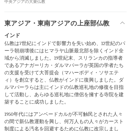
中央アジアの大乗仏教
東アジア・東南アジアの上座部仏教
インド
仏教は7世紀にインドで影響力を失い始め、12世紀のパ
ーラ朝崩壊後にはヒマラヤ山脈最北部を除くインド全
域から消滅しました。19世紀末、スリランカの指導者
であるアナガーリカ・ダルマパーラが英国の学者たち
の支援を受けて大菩提会（マハーボディ・ソサエテ
ィ）を創立すると、仏教がインドに復興しました。ダ
ルマパーラらは主にインドの仏教巡礼地の修復を目指
して活動し、あらゆる巡礼地に僧侶を擁する寺院を建
築することに成功しました。
1950年代にはアンベードカルが不可触民とされた人々
の間で新仏教運動を興し、何万人もの人々がカースト
制度による汚名を回避するために仏教に改宗しまし