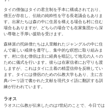
タイの僧伽はタイの君主制を手本に構成されており、
僧王が存在し、伝統の純粋性を守る長老議会もありま
す。出家たちは森の中に住居を構える場合も村に住む
場合もありますが、どちらの場合でも在家集団から深
い尊敬と手厚い援助を受けます。
森林派の托鉢僧たちは人里離れたジャングルの中に住
んで厳しい戒律を遵守し、集中的な瞑想に取り組みま
す。村に住む僧侶は主に経典を暗記して地元の人々の
ために儀式を行います。彼らは在家信者にお守りも渡
しますが、これはタイに土着の精霊信仰を反映してい
ます。タイには僧侶のための仏教大学もあり、主に古
典パーリ語で書かれた文献を現代タイ語に翻訳する訓
練が行われています。
ラオス
ラオスに仏教が伝来したのは7世紀のことで、今日では