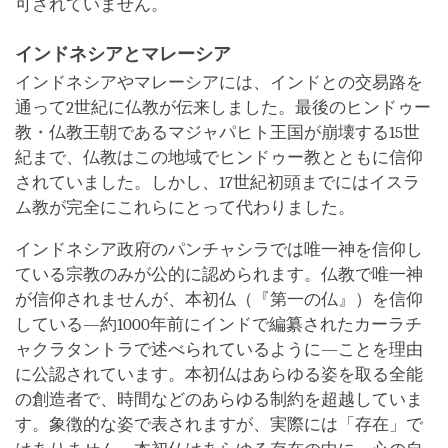
可されていません。
インドネシアとマレーシア
インドネシアやマレーシアには、インドとの交易路を
通って2世紀に仏教が伝来しました。最後のヒンドゥー
教・仏教王朝であるマジャパヒト王国が崩壊する15世
紀まで、仏教はこの地域でヒンドゥー教とともに信仰
されていました。しかし、17世紀初頭までにはイスラ
ム教が完全にこれらにとって代わりました。
インドネシア政府のパンチャシラでは唯一神を信仰し
ている宗教のみが公的に認められます。仏教で唯一神
が信仰されませんが、本初仏（『第一の仏』）を信仰
している―約1000年前にインドで編纂されたカーラチ
ャクラタントラで述べられているように―ことを理由
に公認されています。本初仏はあらゆる姿を取る全能
の創造者で、時間などのあらゆる制約を超越していま
す。象徴的な姿で表されますが、実際には「存在」で