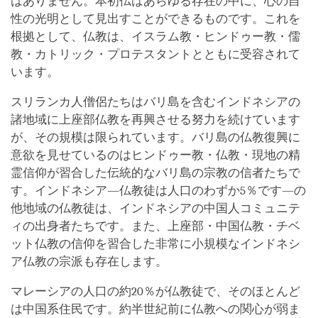
はありません。本初仏はあらゆる存在の中に、心の自
性の光明として見出すことができるものです。これを
根拠として、仏教は、イスラム教・ヒンドゥー教・儒
教・カトリック・プロテスタントとともに受容されて
います。
スリランカ人僧侶たちはバリ島を含むインドネシアの
諸地域に上座部仏教を再興させる努力を続けています
が、その規模は限られています。バリ島の仏教復興に
意欲を見せているのはヒンドゥー教・仏教・現地の精
霊信仰が習合した伝統的なバリ島の宗教の信者たちで
す。インドネシア―仏教徒は人口のわずか5％です―の
他地域の仏教徒は、インドネシアの中国人コミュニテ
ィの出身者たちです。また、上座部・中国仏教・チベ
ット仏教の信仰を習合した非常に小規模なインドネシ
ア仏教の宗派も存在します。
マレーシアの人口の約20％が仏教徒で、そのほとんど
は中国系住民です。約半世紀前に仏教への関心が弱ま