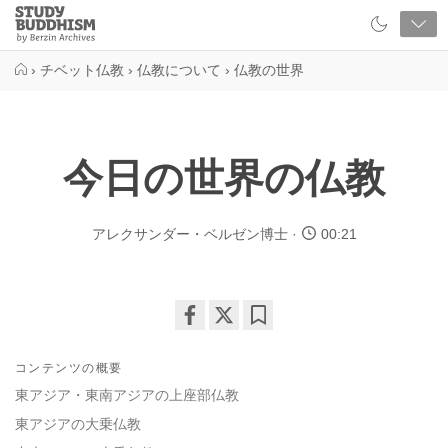
Close
Study
Buddhism
Home
›
チベット仏教
›
仏教について
›
仏教の世界
今日の世界の仏教
アレクサンダー・ベルゼン博士
00:21
Share
Bookmark
on
コンテンツの概要
facebook
東アジア・東南アジアの上座部仏教
東アジアの大乗仏教