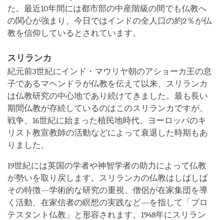
た。最近10年間には都市部の中産階級の間でも仏教へ
の関心が強まり、今日ではインドの全人口の約2％が仏
教を信仰しているとされています。
スリランカ
紀元前3世紀にインド・マウリヤ朝のアショーカ王の息
子であるマヘンドラが仏教を伝えて以来、スリランカ
は仏教研究の中心地であり続けてきました。最も長い
期間仏教が存続しているのはこのスリランカですが、
戦争、16世紀に始まった植民地時代、ヨーロッパのキ
リスト教宣教師の活動などによって衰退した時期もあ
りました。
19世紀には英国の学者や神智学者の助力によって仏教
が勢いを取り戻します。スリランカの仏教はしばしば
その特徴―学術的な研究の重視、僧侶が在家集団を導
く活動、在家信者の瞑想の実践など―を指して「プロ
テスタント仏教」と形容されます。1948年にスリラン