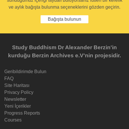
sunduğumuz içeriği faydalı buluyorsanız lütfen bir kerelik
ve aylık bağışta bulunma seçeneklerini gözden geçirin.
Bağışta bulunun
Study Buddhism Dr Alexander Berzin'in
kurduğu Berzin Archives e.V'nin projesidir.
Geribildirimde Bulun
FAQ
Site Haritası
Privacy Policy
Newsletter
Yeni İçerikler
Progress Reports
Courses