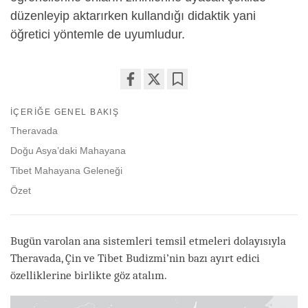
düzenleyip aktarırken kullandığı didaktik yani
öğretici yöntemle de uyumludur.
Share
Bookmark
İÇERIĞE GENEL BAKIŞ
on
facebook
Theravada
Doğu Asya’daki Mahayana
Tibet Mahayana Geleneği
Özet
Bugün varolan ana sistemleri temsil etmeleri dolayısıyla
Theravada, Çin ve Tibet Budizmi’nin bazı ayırt edici
özelliklerine birlikte göz atalım.