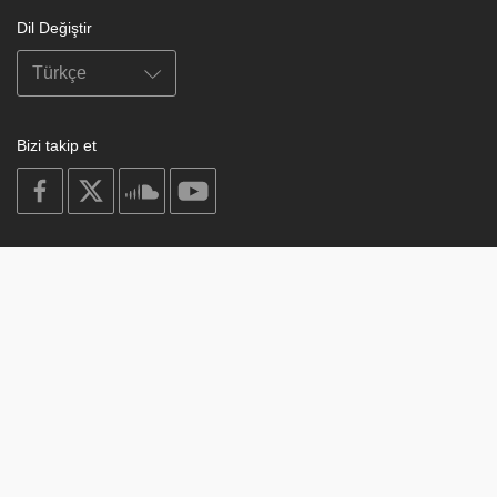
Dil Değiştir
Bizi takip et
on
on
on
on
facebook
X
soundcloud
youtube
Subscribe to our newsletter
Enter
Subscribe
your
email
Study
© 2003-2026 Berzin Archives e.V.
Impressum
Buddhism
Home