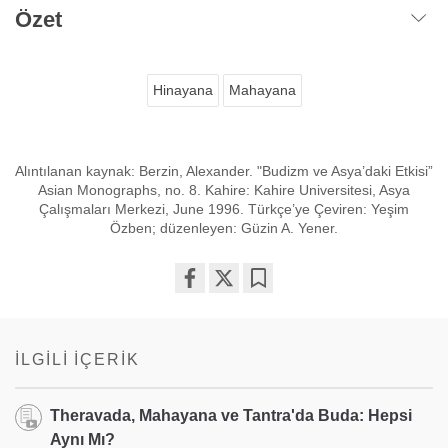
Özet
Hinayana
Mahayana
Alıntılanan kaynak: Berzin, Alexander. "Budizm ve Asya’daki Etkisi”
Asian Monographs, no. 8. Kahire: Kahire Universitesi, Asya
Çalışmaları Merkezi, June 1996. Türkçe’ye Çeviren: Yeşim
Özben; düzenleyen: Güzin A. Yener.
Share
Bookmark
on
facebook
İLGILI İÇERIK
Theravada, Mahayana ve Tantra'da Buda: Hepsi
Aynı Mı?