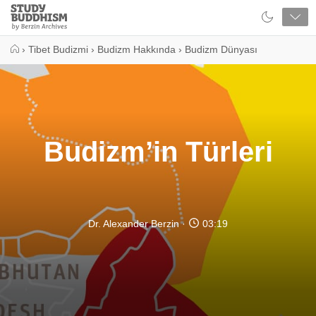
Close
Study
Buddhism
Home
›
Tibet Budizmi
›
Budizm Hakkında
›
Budizm Dünyası
Budizm’in Türleri
Dr. Alexander Berzin
03:19