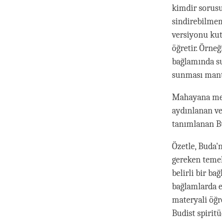
kimdir sorusu
sindirebilmem
versiyonu kut
öğretir. Örneğ
bağlamında su
sunması mantı
Mahayana meti
aydınlanan ve 
tanımlanan Bu
Özetle, Buda'
gereken temel
belirli bir ba
bağlamlarda e
materyali öğr
Budist spirit