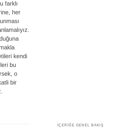
u farklı
rine, her
okunması
anlamalıyız.
unduğuna
amakla
ileri kendi
leri bu
rsek, o
tli bir
z.
İÇERIĞE GENEL BAKIŞ