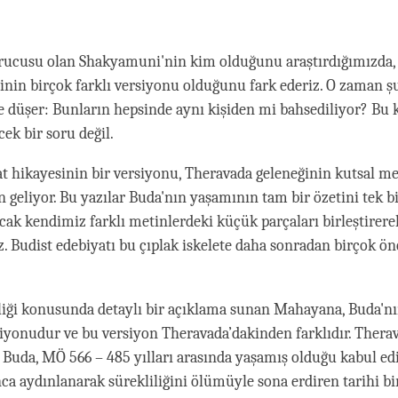
facebook
rucusu olan Shakyamuni'nin kim olduğunu araştırdığımızda,
inin birçok farklı versiyonu olduğunu fark ederiz. O zaman ş
 düşer: Bunların hepsinde aynı kişiden mi bahsediliyor? Bu 
ek bir soru değil.
t hikayesinin bir versiyonu, Theravada geleneğinin kutsal me
n geliyor. Bu yazılar Buda'nın yaşamının tam bir özetini tek b
ak kendimiz farklı metinlerdeki küçük parçaları birleştirere
iz. Budist edebiyatı bu çıplak iskelete daha sonradan birçok ö
iği konusunda detaylı bir açıklama sunan Mahayana, Buda'nı
siyonudur ve bu versiyon Theravada’dakinden farklıdır. Thera
Buda, MÖ 566 – 485 yılları arasında yaşamış olduğu kabul ed
a aydınlanarak sürekliliğini ölümüyle sona erdiren tarihi bir