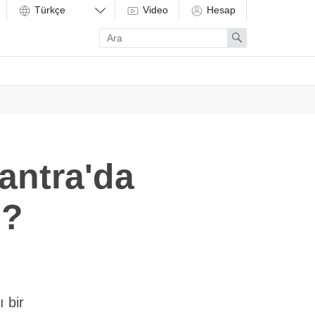
Video
Hesap
Enter
Search
search
term
antra'da
ı?
 bir