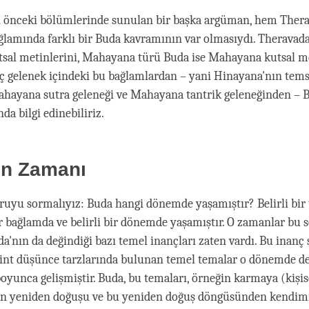
 önceki bölümlerinde sunulan bir başka argüman, hem Ther
amında farklı bir Buda kavramının var olmasıydı. Theravada
sal metinlerini, Mahayana türü Buda ise Mahayana kutsal me
Üç gelenek içindeki bu bağlamlardan – yani Hinayana'nın temsi
hayana sutra geleneği ve Mahayana tantrik geleneğinden – B
a bilgi edinebiliriz.
ın Zamanı
oruyu sormalıyız: Buda hangi dönemde yaşamıştır? Belirli bir
bir bağlamda ve belirli bir dönemde yaşamıştır. O zamanlar bu
'nın da değindiği bazı temel inançları zaten vardı. Bu inanç 
Hint düşünce tarzlarında bulunan temel temalar o dönemde d
boyunca gelişmiştir. Buda, bu temaları, örneğin karmaya (kişi
en yeniden doğuşu ve bu yeniden doğuş döngüsünden kendimi