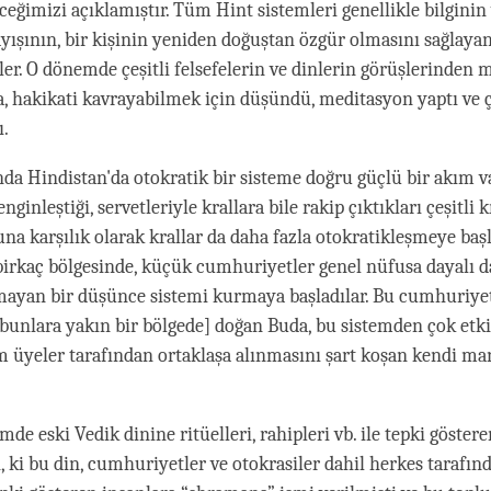
ceğimizi açıklamıştır. Tüm Hint sistemleri genellikle bilginin
ayışının, bir kişinin yeniden doğuştan özgür olmasını sağlay
er. O dönemde çeşitli felsefelerin ve dinlerin görüşlerinde
 hakikati kavrayabilmek için düşündü, meditasyon yaptı ve ç
ı.
a Hindistan'da otokratik bir sisteme doğru güçlü bir akım va
ginleştiği, servetleriyle krallara bile rakip çıktıkları çeşitli k
na karşılık olarak krallar da daha fazla otokratikleşmeye başl
birkaç bölgesinde, küçük cumhuriyetler genel nüfusa dayalı 
mayan bir düşünce sistemi kurmaya başladılar. Bu cumhuriye
 bunlara yakın bir bölgede] doğan Buda, bu sistemden çok etk
m üyeler tarafından ortaklaşa alınmasını şart koşan kendi ma
de eski Vedik dinine ritüelleri, rahipleri vb. ile tepki göstere
, ki bu din, cumhuriyetler ve otokrasiler dahil herkes tarafın