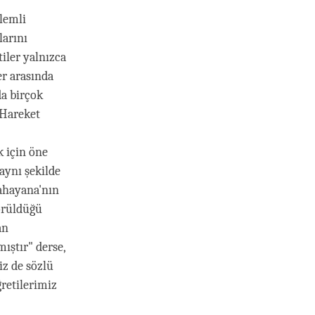
lemli
arını
iler yalnızca
er arasında
da birçok
 Hareket
k için öne
aynı şekilde
Mahayana'nın
Görüldüğü
an
mıştır" derse,
iz de sözlü
ğretilerimiz