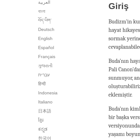
العربية
Giriş
বাংলা
བོད་ཡིག་
Budizm'in ku
Deutsch
hayat hikayes
sormak yerine
English
cevaplanabilec
Español
Français
Buda'nın haya
ગુજરાતી
Pali Canon'da
sunmuyor, anc
हिन्दी
oluşturabilir
Indonesia
eklemiştir.
Italiano
Buda'nın kiml
日本語
bir başka ver
ខ្មែរ
versiyonunda 
ಕನ್ನಡ
yaşamı boyunc
한국어