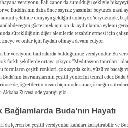
hayana versiyonu, Pali canon'da sunulduğu şekliyle hikayeyi
or ve Buddha'nın daha önce sayısız yaşamlar boyunca nasıl a
yamuni şeklinde dünyaya geldiğini anlatıyor. Yeryüzünde, baş
apılabileceğini göstermek için on iki aydınlanma eylemi gerç
ında sürekliliğinin diğer alemlerde tezahür etmesi için çalış
retmeye ve onlar için faydalı olmaya devam ediyor.
a bir versiyonu tantralarda bulduğumuz versiyondur. Bu ver
ok farklı şekillerde ortaya çıkıyor. "Meditasyon tanrıları" ola
u formların çeşitli renkleri, çok sayıda kolu, yüzü ve bacağı v
 Buda'nın kavranışlarının çeşitli yönlerini temsil eder. Buda 
ünse de, öğretilerini insan biçiminde sunar, örneğin sutraları
 Akbaba Zirvesi'nde yaptığı gibi.
k Bağlamlarda Buda'nın Hayatı
rı da içeren bu çeşitli versiyonlar kafaları karıştırabilir ve B