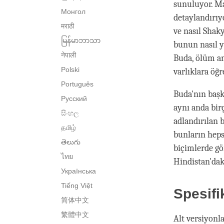
sunuluyor. Ma
Монгол
detaylandırıy
मराठी
ve nasıl Shak
မြန်မာဘာသာ
bunun nasıl y
नेपाली
Buda, ölüm an
Polski
varlıklara öğ
Português
Buda'nın başk
Русский
aynı anda birç
සිංහල
adlandırılan b
தமிழ்
bunların hepsi
తెలుగు
biçimlerde gör
ไทย
Hindistan'daki
Українська
Tiếng Việt
Spesifi
简体中文
繁體中文
Alt versiyonla