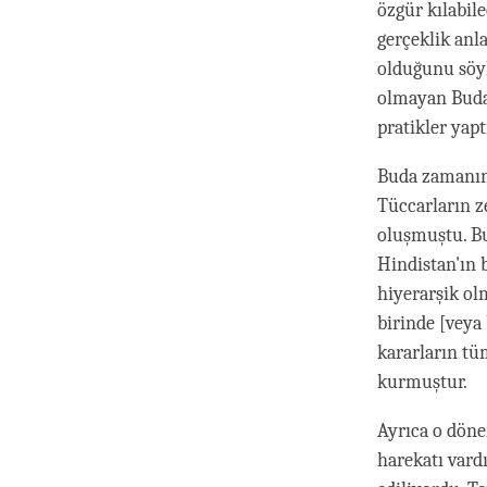
özgür kılabile
gerçeklik anl
olduğunu söyl
olmayan Buda,
pratikler yapt
Buda zamanınd
Tüccarların zen
oluşmuştu. Bu
Hindistan'ın 
hiyerarşik ol
birinde [veya
kararların tü
kurmuştur.
Ayrıca o dönem
harekatı vardı