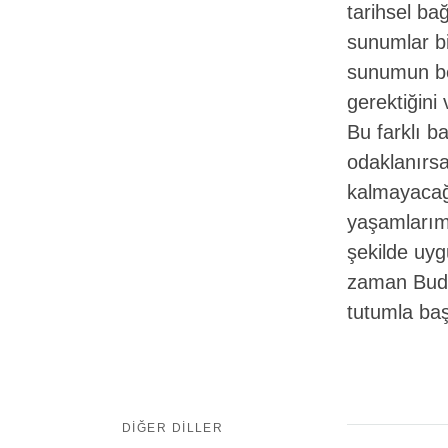
tarihsel ba
sunumlar bir
sunumun bel
gerektiğini
Bu farklı b
odaklanırsa
kalmayacağı
yaşamlarımı
şekilde uyg
zaman Buda'
tutumla baş
DIĞER DILLER