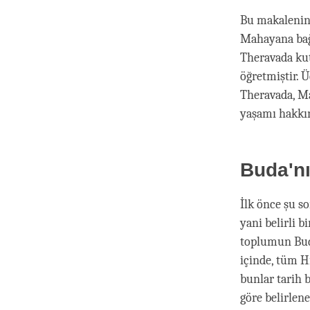
Bu makalenin
Mahayana bağl
Theravada kut
öğretmiştir. 
Theravada, Ma
yaşamı hakkınd
Buda'n
İlk önce şu s
yani belirli 
toplumun Buda
içinde, tüm 
bunlar tarih 
göre belirlen