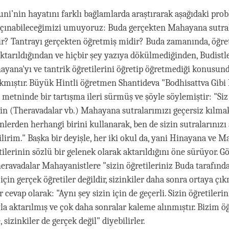
i’nin hayatını farklı bağlamlarda araştırarak aşağıdaki prob
açınabileceğimizi umuyoruz: Buda gerçekten Mahayana sutral
r? Tantrayı gerçekten öğretmiş midir? Buda zamanında, öğret
aktarıldığından ve hiçbir şey yazıya dökülmediğinden, Budistl
yana'yı ve tantrik öğretilerini öğretip öğretmediği konusun
ıkmıştır. Büyük Hintli öğretmen Shantideva "Bodhisattva Gibi
 metninde bir tartışma ileri sürmüş ve şöyle söylemiştir: "Siz
in (Theravadalar vb.) Mahayana sutralarımızı geçersiz kılma
lerden herhangi birini kullanarak, ben de sizin sutralarınızı 
ilirim." Başka bir deyişle, her iki okul da, yani Hinayana ve 
etilerinin sözlü bir gelenek olarak aktarıldığını öne sürüyor. 
heravadalar Mahayanistlere "sizin öğretileriniz Buda tarafınd
için gerçek öğretiler değildir, sizinkiler daha sonra ortaya çık
cevap olarak: "Aynı şey sizin için de geçerli. Sizin öğretilerin
la aktarılmış ve çok daha sonralar kaleme alınmıştır. Bizim ö
, sizinkiler de gerçek değil" diyebilirler.