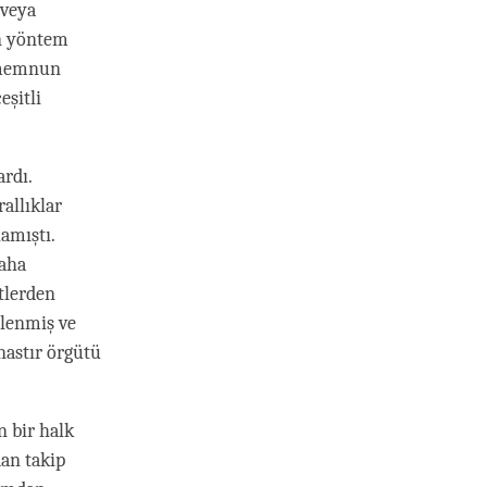
 veya
an yöntem
n memnun
eşitli
rdı.
rallıklar
amıştı.
daha
tlerden
ilenmiş ve
nastır örgütü
n bir halk
dan takip