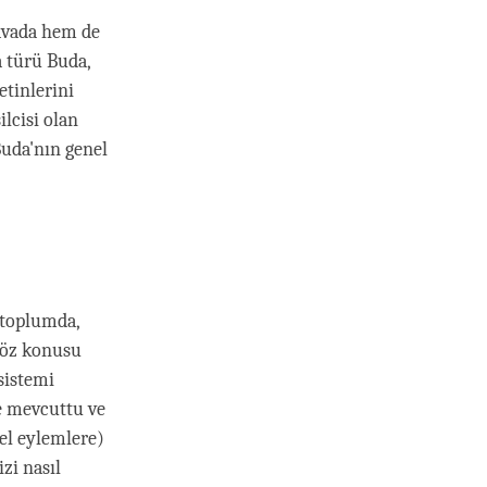
avada hem de
 türü Buda,
tinlerini
lcisi olan
uda'nın genel
 toplumda,
 söz konusu
sistemi
e mevcuttu ve
sel eylemlere)
zi nasıl