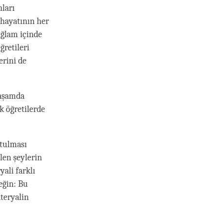
nları
 hayatının her
ağlam içinde
ğretileri
erini de
yaşamda
k öğretilerde
utulması
len şeylerin
yali farklı
eğin: Bu
teryalin