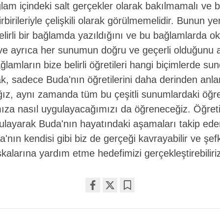
ğlam içindeki salt gerçekler olarak bakılmamalı ve b
birileriyle çelişkili olarak görülmemelidir. Bunun ye
irli bir bağlamda yazıldığını ve bu bağlamlarda 
 ve ayrıca her sunumun doğru ve geçerli olduğunu 
ağlamların bize belirli öğretileri hangi biçimlerde s
k, sadece Buda'nın öğretilerini daha derinden anl
z, aynı zamanda tüm bu çeşitli sunumlardaki öğret
za nasıl uygulayacağımızı da öğreneceğiz. Öğreti
ulayarak Buda'nın hayatındaki aşamaları takip ede
nın kendisi gibi biz de gerçeği kavrayabilir ve şefka
kalarına yardım etme hedefimizi gerçekleştirebiliri
Share
Bookmark
on