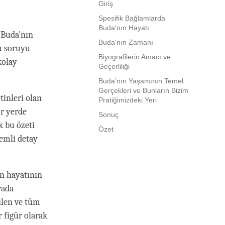
Giriş
Spesifik Bağlamlarda
Buda'nın Hayatı
 Buda'nın
Buda'nın Zamanı
u soruyu
Biyografilerin Amacı ve
kolay
Geçerliliği
Buda’nın Yaşamının Temel
Gerçekleri ve Bunların Bizim
tinleri olan
Pratiğimizdeki Yeri
ir yerde
Sonuç
k bu özeti
Özet
nemli detay
n hayatının
vada
ilen ve tüm
 figür olarak