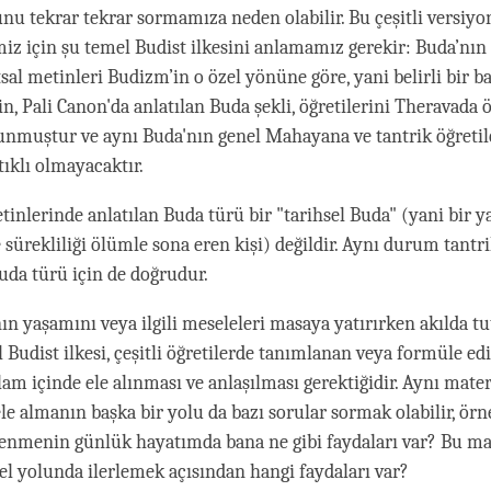
nu tekrar tekrar sormamıza neden olabilir. Bu çeşitli versiyo
iz için şu temel Budist ilkesini anlamamız gerekir: Buda’nın
sal metinleri Budizm’in o özel yönüne göre, yani belirli bir b
in, Pali Canon'da anlatılan Buda şekli, öğretilerini Theravada ö
nmuştur ve aynı Buda'nın genel Mahayana ve tantrik öğretil
klı olmayacaktır.
nlerinde anlatılan Buda türü bir "tarihsel Buda" (yani bir 
sürekliliği ölümle sona eren kişi) değildir. Aynı durum tantri
da türü için de doğrudur.
nın yaşamını veya ilgili meseleleri masaya yatırırken akılda t
 Budist ilkesi, çeşitli öğretilerde tanımlanan veya formüle edi
ğlam içinde ele alınması ve anlaşılması gerektiğidir. Aynı mater
le almanın başka bir yolu da bazı sorular sormak olabilir, örn
enmenin günlük hayatımda bana ne gibi faydaları var? Bu ma
üel yolunda ilerlemek açısından hangi faydaları var?