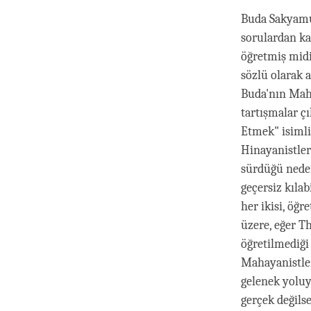
Buda Sakyamun
sorulardan k
öğretmiş midi
sözlü olarak 
Buda'nın Maha
tartışmalar ç
Etmek" isimli
Hinayanistler
sürdüğü neden
geçersiz kılab
her ikisi, öğr
üzere, eğer T
öğretilmediği 
Mahayanistler 
gelenek yoluy
gerçek değilse