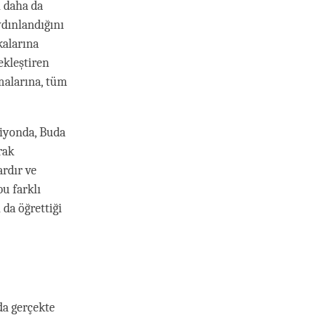
 daha da
ydınlandığını
kalarına
ekleştiren
malarına, tüm
siyonda, Buda
rak
ardır ve
bu farklı
 da öğrettiği
uda gerçekte